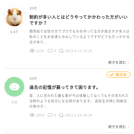
20代
制約が多い人とはどうやってかかわった方がいい
ですか？
顔見知り女性の方でプロでものを作ってる方が居ますが本人は
もる子
私のことをお友達とみなしているようですがどうも引っかかる
点があり...
2191
0
2023.8.12 23:19
続きを読む
解決済
30代
過去の記憶が蘇ってきて困ります。
昔、人に言われた嫌な事が今は体験してなくてもその言われた
当時のような気分になる時があります。 高校生の時に同級生
ヒロ
の男の子...
2803
0
2023.5.22 18:24
続きを読む