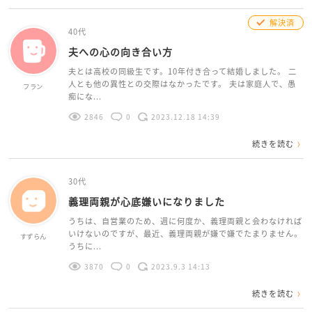
解決済
40代
夫への心の向き合い方
夫とは高校の同級生です。10年付き合って結婚しました。 二
人とも他の異性との交際はなかったです。 夫は家庭人で、愚
フラン
痴にな...
2846
0
2023.12.18 14:39
続きを読む
30代
義理両親が心底嫌いになりました
うちは、自営業のため、週に何度か、義理両親と会わなければ
いけないのですが、最近、義理両親が嫌で嫌でたまりません。
すずらん
うちに...
3870
0
2023.9.3 14:13
続きを読む