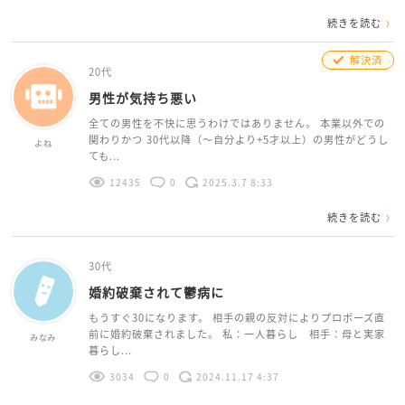
続きを読む
解決済
20代
男性が気持ち悪い
全ての男性を不快に思うわけではありません。 本業以外での
関わりかつ 30代以降（〜自分より+5才以上）の男性がどうし
よね
ても...
12435
0
2025.3.7 8:33
続きを読む
30代
婚約破棄されて鬱病に
もうすぐ30になります。 相手の親の反対によりプロポーズ直
前に婚約破棄されました。 私：一人暮らし 相手：母と実家
みなみ
暮らし...
3034
0
2024.11.17 4:37