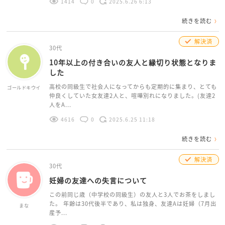
1414
0
2025.6.26 6:13
続きを読む
解決済
30代
10年以上の付き合いの友人と縁切り状態となりま
した
高校の同級生で社会人になってからも定期的に集まり、とても
ゴールドキウイ
仲良くしていた女友達2人と、喧嘩別れになりました。(友達2
人をA...
4616
0
2025.6.25 11:18
続きを読む
解決済
30代
妊婦の友達への失言について
この前同じ歳（中学校の同級生）の友人と3人でお茶をしまし
た。 年齢は30代後半であり、私は独身、友達Aは妊婦（7月出
まな
産予...