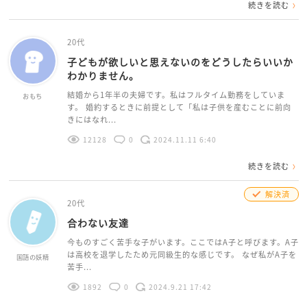
続きを読む
20代
子どもが欲しいと思えないのをどうしたらいいか
わかりません。
結婚から1年半の夫婦です。私はフルタイム勤務をしていま
おもち
す。 婚約するときに前提として「私は子供を産むことに前向
きにはなれ...
12128
0
2024.11.11 6:40
続きを読む
解決済
20代
合わない友達
今ものすごく苦手な子がいます。ここではA子と呼びます。A子
は高校を退学したため元同級生的な感じです。 なぜ私がA子を
国語の妖精
苦手...
1892
0
2024.9.21 17:42