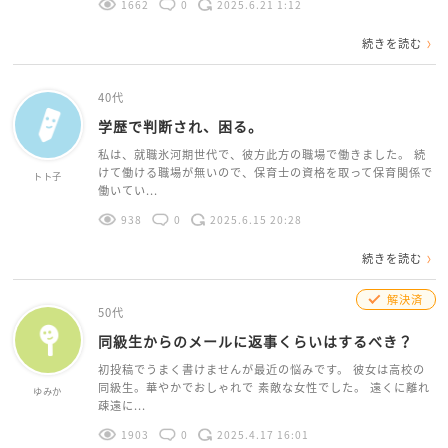
1662
0
2025.6.21 1:12
続きを読む
40代
学歴で判断され、困る。
私は、就職氷河期世代で、彼方此方の職場で働きました。 続
けて働ける職場が無いので、保育士の資格を取って保育関係で
トト子
働いてい...
938
0
2025.6.15 20:28
続きを読む
解決済
50代
同級生からのメールに返事くらいはするべき？
初投稿でうまく書けませんが最近の悩みです。 彼女は高校の
同級生。華やかでおしゃれで 素敵な女性でした。 遠くに離れ
ゆみか
疎遠に...
1903
0
2025.4.17 16:01