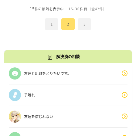
15
件の相談を表示中
16-30件目
（全42件）
1
2
3
解決済の相談
友達と距離をとりたいです。
子離れ
友達を信じれない