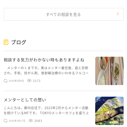
さんも少し落ち着いたらそういったフリースクールに
参加してみても、人の輪が広がっていいのかなって思
すべての相談を見る
いました。
色々言っても混乱させてしまうかもしれないので、こ
の辺りにしておきますね。少しでも純金さんのお役に
ブログ
立てれば嬉しいです。
また、よかったらカフェにお越しくださいね。
相談する気力がわかない時もありますよね
メンターのくまです。実はメンター着任後、癌と診断
され、手術、抗がん剤、放射線治療のいわゆるフルコー
スを体験していて、しばらくメンターカフェに来られて
3171
2026年5月8日
いませんでした。体力だけでなく、気力も落ちパソコン
を開くこともできない […]
メンターとしての想い
こんにちは。都内在住で、2023年2月からメンター活動
を続けているMFです。 TOKYOメンターカフェを盛り上
げたいという想いから、勇気を出して初めてブログを投
2683
2026年3月17日
稿してみようと思います。少し自分のことを書いてみま