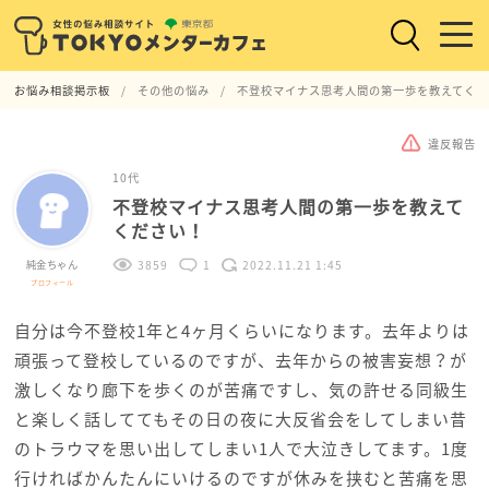
お悩み相談掲示板
その他の悩み
不登校マイナス思考人間の第一歩を教えてくだ
違反報告
10代
不登校マイナス思考人間の第一歩を教えて
ください！
純金ちゃん
3859
1
2022.11.21 1:45
プロフィール
自分は今不登校1年と4ヶ月くらいになります。去年よりは
頑張って登校しているのですが、去年からの被害妄想？が
激しくなり廊下を歩くのが苦痛ですし、気の許せる同級生
と楽しく話しててもその日の夜に大反省会をしてしまい昔
のトラウマを思い出してしまい1人で大泣きしてます。1度
行ければかんたんにいけるのですが休みを挟むと苦痛を思