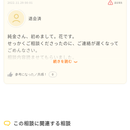
2022.11.29 00:01
違反報告
退会済
純金さん、初めまして。花です。
せっかくご相談くださったのに、ご連絡が遅くなって
ごめんなさい。
相談内容読ませてもらいました。
続きを読む
『去年よりは頑張って登校している』
0
参考になった／共感！
これだけでも凄いことですよ。
休んだ後に学校へ行くのに、どれほどの勇気が必要だ
ったことでしょう。純金さんは、十分頑張っていま
す。
『その日の夜に大反省会をしてしまい昔のトラウマを
思い出してしまい1人で大泣きしてます』
この相談に関連する相談
そんな気になさらないでください。