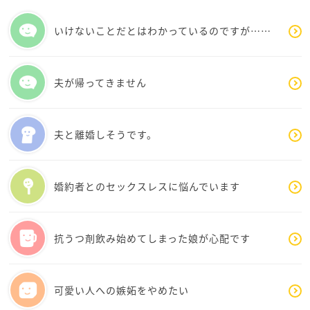
自分を責めないでください。
今は学校に行けたこと、それだけでも凄いことなので
いけないことだとはわかっているのですが……
すから、自分で自分を褒めてあげてほしいです。
『あの時、あんな風に言わなきゃ良かった』
夫が帰ってきません
こんな風に反省会をしてしまった夜は、必ず『大丈
夫！大丈夫！』って自分に言い聞かせて眠りについて
くださいね。少しは不安が和らぐはずです。
夫と離婚しそうです。
私も新社会人のとき、会社に行くことが辛くて、純金
婚約者とのセックスレスに悩んでいます
さんと同じように毎日1人大反省会をしていたんですよ
ね。当時のことを思い出し、純金さんと自分を重ねて
しまいました。
抗うつ剤飲み始めてしまった娘が心配です
全く同じ状況ではないかもしれないけれど、純金さん
のこと応援したくなりました。
可愛い人への嫉妬をやめたい
あと私、地域の学習支援のボランティアをしているん
ですが、不登校の生徒も参加してくれています。純金