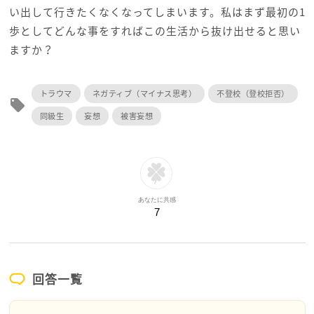
い出して行きたくなくなってしまいます。私はまず最初の1
歩としてどんな事をすればこの生活から抜け出せると思い
ますか？
トラウマ
ネガティブ（マイナス思考）
不登校（登校拒否）
local_offer
同級生
妄想
被害妄想
あなたに共感
7
回答一覧