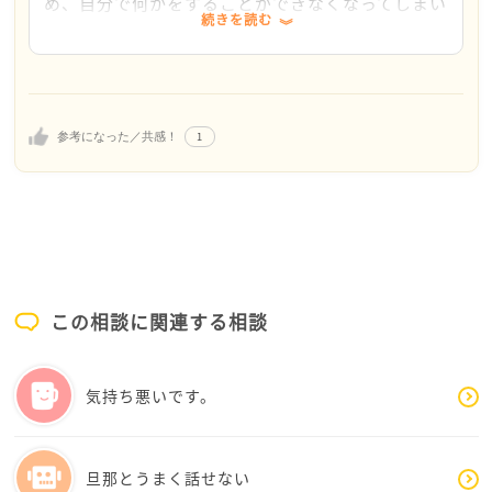
30代とのことで、保護者の同意が必要なご年齢でもあ
め、自分で何かをすることができなくなってしまい
続きを読む
りませんので、なつさんの意志で治療を受けたいと病
ました。
院にお申し出ください。
病院のソーシャルワーカーさんには手術に関しては
いざという時に治療に関する判断ができる家族が一
もやもや病の診断がついたということは、脳外科や神
人必要と言われたのですが、服薬についても再度相
経内科がある、ある程度大きな病院だと思いますの
談してみようと思います。
1
参考になった／共感！
で、福祉相談室を頼ってみるのもいいかもしれませ
話を聞いて頂いて気持ちが楽になりました。ご丁寧
ん。金銭面や治療に関わる社会的な問題の相談にのっ
に相談にのって頂きましてありがとうございまし
てくれます。
た。
今より状態が悪化する前に、治療を始められるよう願
っています。
この相談に関連する相談
気持ち悪いです。
旦那とうまく話せない