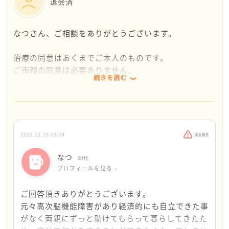
退会済
なつさん、ご相談をありがとうございます。
治療の同意はあくまでご本人のものです。
ご両親の同意は必要ありません。
続きを読む
なつさんが治療を受けたいと願っているのならば、そ
の意思は尊重されるべきです。
ご両親がおっしゃる治療はご両親が良いと思っている
ものなのでしょうし、否定はできませんが、それだけ
2022.12.16 09:34
違反報告
です。なつさんは病院で脳梗塞の治療を受けたいと思
っておられる。それとは全く別のことで、なつさんの
なつ
30代
希望が叶わない理由にはなりません。
プロフィールを見る
何か、ご両親に許可を貰わなければならないご事情が
ご回答頂きありがとうございます。
あるのでしょうか？
元々高次脳機能障害があり経済的にも自立できた事
がなく両親にずっと助けてもらって暮らしてきたた