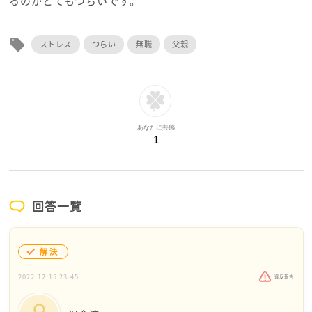
るのがとてもつらいです。
local_offer
ストレス
つらい
無職
父親
あなたに共感
1
回答一覧
解決
2022.12.15 23:45
違反報告