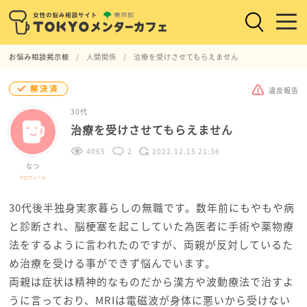
お悩み相談掲示板
人間関係
治療を受けさせてもらえません
解決済
違反報告
30代
治療を受けさせてもらえません
4065
2
2022.12.15 21:36
なつ
プロフィール
30代後半独身実家暮らしの無職です。数年前にもやもや病
と診断され、脳梗塞を起こしていた為医者に手術や薬物療
法をするように言われたのですが、両親が反対しているた
め治療を受ける事ができず悩んでいます。
両親は症状は精神的なものだから漢方や波動療法で治すよ
うに言っており、MRIは電磁波が身体に悪いから受けない