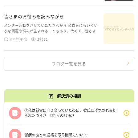
糸口が見えてくること […]
皆さまのお悩みを読みながら
メンター活動をさせていただきながら 私自身にもいろい
ろな問題や悩みが生まれることもあり、改めて、皆さま
のお悩みを読みながら 「みんな、もがいてる。わたし
27651
2025年5月20日
だけじゃないんだな」と、逆に励まされるような日々で
す。 もう、わたし […]
ブログ一覧を見る
解決済の相談
①私は誠実に向き合っていたのに、彼氏に浮気され裏切
られたつらさ ②1人の孤独さ
鬱病の彼との連絡を取る間隔について