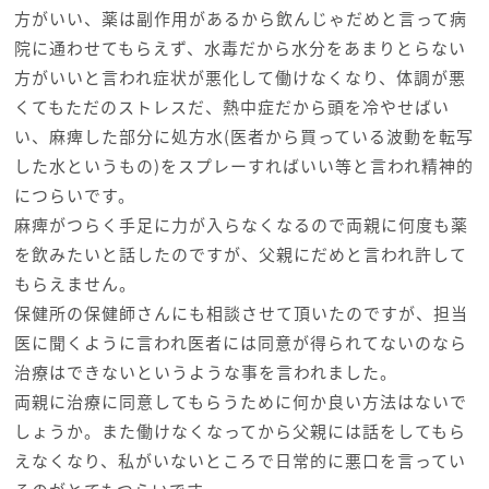
方がいい、薬は副作用があるから飲んじゃだめと言って病
院に通わせてもらえず、水毒だから水分をあまりとらない
方がいいと言われ症状が悪化して働けなくなり、体調が悪
くてもただのストレスだ、熱中症だから頭を冷やせばい
い、麻痺した部分に処方水(医者から買っている波動を転写
した水というもの)をスプレーすればいい等と言われ精神的
につらいです。
麻痺がつらく手足に力が入らなくなるので両親に何度も薬
を飲みたいと話したのですが、父親にだめと言われ許して
もらえません。
保健所の保健師さんにも相談させて頂いたのですが、担当
医に聞くように言われ医者には同意が得られてないのなら
治療はできないというような事を言われました。
両親に治療に同意してもらうために何か良い方法はないで
しょうか。また働けなくなってから父親には話をしてもら
えなくなり、私がいないところで日常的に悪口を言ってい