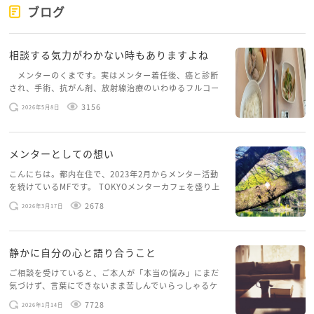
ブログ
相談する気力がわかない時もありますよね
メンターのくまです。実はメンター着任後、癌と診断
され、手術、抗がん剤、放射線治療のいわゆるフルコー
スを体験していて、しばらくメンターカフェに来られて
3156
2026年5月8日
いませんでした。体力だけでなく、気力も落ちパソコン
を開くこともできない […]
メンターとしての想い
こんにちは。都内在住で、2023年2月からメンター活動
を続けているMFです。 TOKYOメンターカフェを盛り上
げたいという想いから、勇気を出して初めてブログを投
2678
2026年3月17日
稿してみようと思います。少し自分のことを書いてみま
す。 心に […]
静かに自分の心と語り合うこと
ご相談を受けていると、ご本人が「本当の悩み」にまだ
気づけず、言葉にできないまま苦しんでいらっしゃるケ
ースがありますお悩みというのは、心の深いところ（深
7728
2026年1月14日
層心理）に触れることで、まったく違う角度から解決の