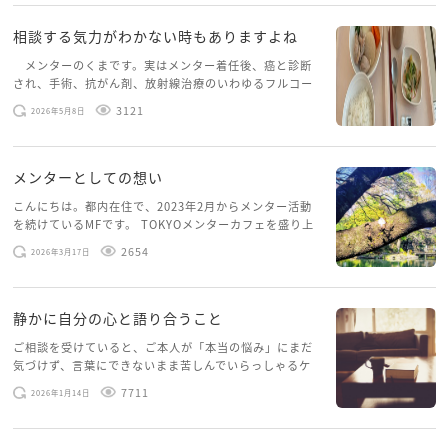
相談する気力がわかない時もありますよね
メンターのくまです。実はメンター着任後、癌と診断
され、手術、抗がん剤、放射線治療のいわゆるフルコー
スを体験していて、しばらくメンターカフェに来られて
3121
2026年5月8日
いませんでした。体力だけでなく、気力も落ちパソコン
を開くこともできない […]
メンターとしての想い
こんにちは。都内在住で、2023年2月からメンター活動
を続けているMFです。 TOKYOメンターカフェを盛り上
げたいという想いから、勇気を出して初めてブログを投
2654
2026年3月17日
稿してみようと思います。少し自分のことを書いてみま
す。 心に […]
静かに自分の心と語り合うこと
ご相談を受けていると、ご本人が「本当の悩み」にまだ
気づけず、言葉にできないまま苦しんでいらっしゃるケ
ースがありますお悩みというのは、心の深いところ（深
7711
2026年1月14日
層心理）に触れることで、まったく違う角度から解決の
糸口が見えてくること […]