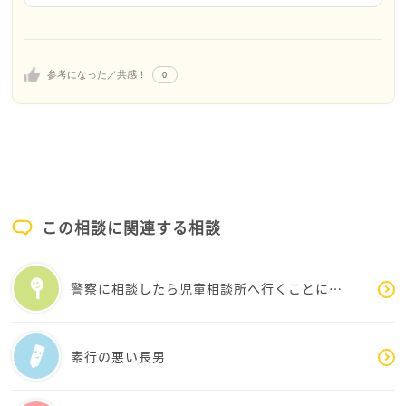
当然ながらお子様は、見た目、様々な反応が日々どん
ただ、夫の両親は夫を結構大切にしているように感
どん変化します。
じますが、夫の関心は自分だけで、基本的に会話も
赤ちゃんのうちは、どう接していいかわからないし、
全て自分のことだけです。
俺の事なんてわからないし、と開き直って距離を置い
何かが抜けている気もするのですがどうなんでしょ
0
参考になった／共感！
ていても、成長されて可愛い反応を見せるようになる
うか、、？
お子様と接したら、そこで親としての情愛が芽生える
場合もあるのではないかなと思います。
今は夫を変えることよりも自分と子供の生活をより
そうならない場合は、しっかりした話し合いの場が必
良くしていくことに重きを置きたいと思いました、
要だと思います、その際はRさんのご両親のどちらか、
ありがとうございます。
だけでも同席いただいてもいいと思います。
この相談に関連する相談
Rさんはお辛いとは思いますが、今はあまり深刻になり
すぎず、お子様との日々を中心に、心身をどこかで休
警察に相談したら児童相談所へ行くことに…
めながら過ごされるのが一番かなと思います。
できればどしどし、ご両親にそのことを愚痴っていい
と思います。
もし、今後話し合いが必要になった時に、ご両親が今
素行の悪い長男
のRさんのお辛い心情をわかっているとお話を進めやす
くなるとも思います。