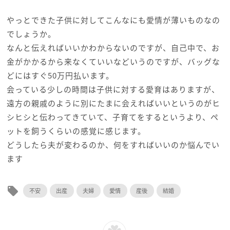
やっとできた子供に対してこんなにも愛情が薄いものなの
でしょうか。
なんと伝えればいいかわからないのですが、自己中で、お
金がかかるから来なくていいなどいうのですが、バッグな
どにはすぐ50万円払います。
会っている少しの時間は子供に対する愛育はありますが、
遠方の親戚のように別にたまに会えればいいというのがヒ
シヒシと伝わってきていて、子育てをするというより、ペ
ットを飼うくらいの感覚に感じます。
どうしたら夫が変わるのか、何をすればいいのか悩んでい
ます
local_offer
不安
出産
夫婦
愛情
産後
結婚