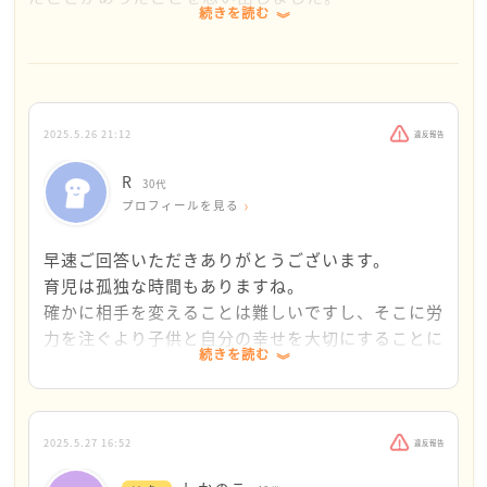
続きを読む
赤ちゃんが生まれて、こんなに大きくてかけがえのな
い変化があったのに、なぜ夫は以前と変わらないの
か。
「赤ちゃんがいるのに、なぜその大切さに気づかない
2025.5.26 21:12
違反報告
の？家族を優先しないの？」というやるせない気持
ち、私も何度も抱えました。
R
30代
プロフィールを見る
Rさんは赤ちゃんに愛情を注ぎ、大切に育て、本当にす
ごいことだと思います。
早速ご回答いただきありがとうございます。
でも、お一人で抱えすぎると身体も心も限界になって
育児は孤独な時間もありますね。
きてしまいますよね。
確かに相手を変えることは難しいですし、そこに労
力を注ぐより子供と自分の幸せを大切にすることに
続きを読む
ご主人のことを「変わってほしい」と思うのは当然の
重きを置いて生活して行く方がいいですよね。
ことですし、それを伝えてきたRさんの努力も伝わって
考え方を変えて頑張ってみます。
きます。
ありがとうございました。
でも今は、相手を変えようとするよりも、
2025.5.27 16:52
違反報告
「自分の心と生活をどう守るか」に意識を向けること