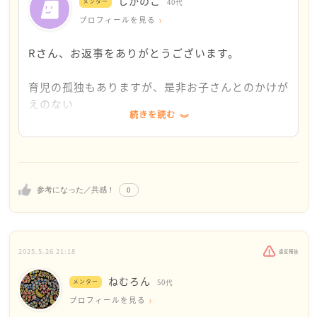
しかのこ
も大切だと思います。
メンター
40代
相手を変えるってすごく難しいけれど、自分が変わる
プロフィールを見る
ことで相手も影響されて変化することって多いと思う
Rさん、お返事をありがとうございます。
のです。でもこれも時間がかかることだと思います。
育児の孤独もありますが、是非お子さんとのかけが
私も、自分と子どもの日常を優先して、物理的にも心
えのない
理的にも少し距離をとった時期がありました。
続きを読む
今しかない時間を大切にされてください。
その時間があったことで、相手の態度に一喜一憂せず
時が経てば大変なことも、きっといい思い出になる
にいられるようになり、
と思います。
自分の気持ちや今後について冷静に考えられるように
なりました。
「考え方を変えてみる」お気持ちになられたのです
0
参考になった／共感！
ね。
お子さんが小さい頃は大人の手が沢山あれば、お母さ
でも、どうか頑張りすぎないでくださいね。
んの労力が減るのですが
そして、時にはまわりに頼ってください。
次第にお子さんが大きくなると、旦那さんがいると面
2025.5.26 21:18
違反報告
倒で留守がいいと思う人も少なくないです。
自分を大切にすることが、巡り巡ってお子さんの安
（私もわりとそうです。。）
ねむろん
メンター
50代
心にもつながると思います。
今は大変かもしれないのですが...もう少し経つと、人
プロフィールを見る
旦那さんへも折りをみてRさんの気持ちや希望を伝
によりますが、すごくいい環境だったりもします。