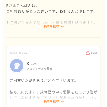
えていけますように。
Rさんこんばんは。
「この人を変えるにはどうすればいいか」のほかに、
ご相談ありがとうございます、ねむろんと申します。
「今できる、子供と私が安心して過ごせる環境は、ど
んな形だろう？」という視点でもう一度振り返ること
お子様が生まれて間もないと寝る時間も減りますし、
もおすすめしたいです。
続きを読む
気持ちに余裕がないですよね、毎日頑張られていると
思います。
そして、誰か身近に信頼できる人がいたら、気持ちを
そんな中でのご主人の育児、お子様への関心の薄さは
話して、少しでも心の荷物を降ろして一緒に持っても
気になるし辛いですよね。
らえたら。お一人で抱えまず、まわりに頼ってみてく
2025.5.26 21:24
違反報告
ださい。
お話を読ませていただいて、ご主人は自己愛の強い方
なのかも、という印象を持ちました。
R
30代
Rさんが、穏やかな時間を過ごせますように。
また、これは違うかもしれないのですが、成育歴の中
プロフィールを見る
で愛情をたっぷり注がれていないようなエピソードが
あったのかもしれないという感じも受けました。
ご回答いただきありがとうございます。
ともかく、今のご主人の意識を変えていきたいとのこ
とですが、少し難しく、時間もかかるかもしれないで
私も夫にたまに、成育歴の中で愛情をたっぷり注が
すね。
れていないようなエピソードがあったのかもしれな
続きを読む
いと感じることがあります。