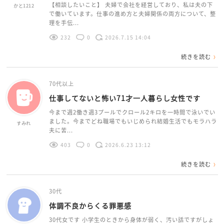
【相談したいこと】 夫婦で会社を経営しており、私は夫の下
かと1212
で働いています。仕事の進め方と夫婦関係の両方について、整
理を手伝...
232
0
2026.7.15 14:04
続きを読む
70代以上
仕事してないと怖い71才一人暮らし女性です
今まで週2働き週3プールでクロール2キロを一時間で泳いでい
ました。今までどね職場でもいじめられ結婚生活でもモラハラ
すみれ
夫に苦...
403
0
2026.6.23 13:12
続きを読む
30代
体調不良からくる罪悪感
30代女です 小学生のときから身体が弱く、汚い話ですがしょ