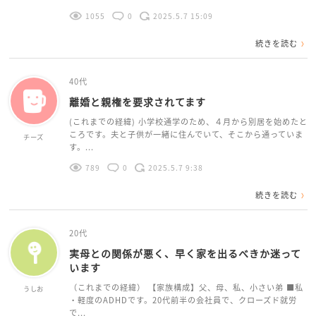
1055
0
2025.5.7 15:09
続きを読む
40代
離婚と親権を要求されてます
(これまでの経緯) 小学校通学のため、４月から別居を始めたと
ころです。夫と子供が一緒に住んでいて、そこから通っていま
チーズ
す。...
789
0
2025.5.7 9:38
続きを読む
20代
実母との関係が悪く、早く家を出るべきか迷って
います
（これまでの経緯） 【家族構成】父、母、私、小さい弟 ■私
うしお
・軽度のADHDです。20代前半の会社員で、クローズド就労
で...