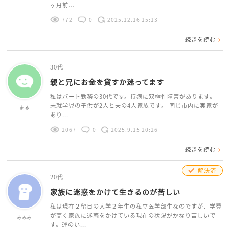
ヶ月前...
772
0
2025.12.16 15:13
続きを読む
30代
親と兄にお金を貸すか迷ってます
私はパート勤務の30代です。持病に双極性障害があります。
未就学児の子供が2人と夫の4人家族です。 同じ市内に実家が
まる
あり...
2067
0
2025.9.15 20:26
続きを読む
解決済
20代
家族に迷惑をかけて生きるのが苦しい
私は現在２留目の大学２年生の私立医学部生なのですが、学費
が高く家族に迷惑をかけている現在の状況がかなり苦しいで
みみみ
す。運のい...