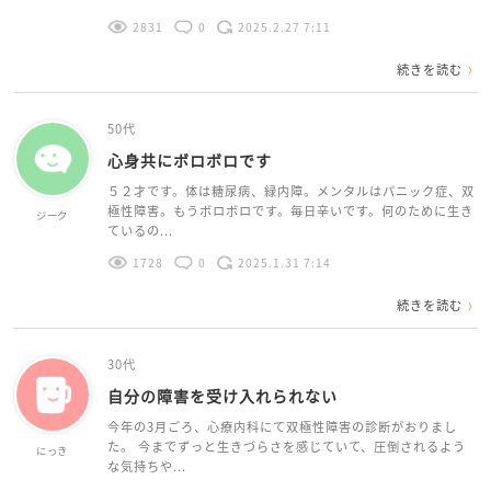
2831
0
2025.2.27 7:11
続きを読む
50代
心身共にボロボロです
５２才です。体は糖尿病、緑内障。メンタルはパニック症、双
極性障害。もうボロボロです。毎日辛いです。何のために生き
ジーク
ているの...
1728
0
2025.1.31 7:14
続きを読む
30代
自分の障害を受け入れられない
今年の3月ごろ、心療内科にて双極性障害の診断がおりまし
た。 今までずっと生きづらさを感じていて、圧倒されるよう
にっき
な気持ちや...