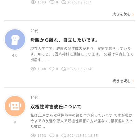
1093
0
2025.1.7 9:17
続きを読む
20代
母親から離れ、自立したいです。
現在大学生で、軽度の発達障害があり、実家で暮らしていま
す。月に２，3回精神科に通院しています。 父親は単身赴任で
らむ
別居中、...
1948
0
2025.1.3 21:40
続きを読む
10代
双極性障害彼氏について
私は11月から双極性障害の彼と付き合っています ですが私は
今までの友達や恋人で双極性障害の方が居なく､鬱状態に入っ
ゆ
た彼に...
1693
0
2024.12.31 18:55