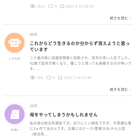
1831
0
2025.9.15 19:50
続きを読む
40代
これからどう生きるのか分からず消えようと思っ
ています
二十歳の時に双極性障害と診断され、苦労の多い人生でした。
しらたま
42歳で症状が無くなり、働こうと思っても挑戦するのが怖いで
す。...
769
0
2025.7.18 17:49
続きを読む
20代
母をやってしまうかもしれません
私の母は統合失調症です。治りにくい病気ですが、不思議な事
に3ヶ月で治るんです。正確にはピーク(警察沙汰)から入院
Mafe
（統合失...