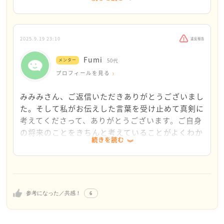
みみさんが生きていてくれることが願いなんです。現
「人生には意味がある」素敵な言葉ですね。
に、医大は辞めてもいいと言ってくれていますよね。
仲の良い教授からも同じような言葉をかけて頂きま
私は人が何と言おうと、相談があるたびに皆さんに言
した。私の人生にはどのような意味があるのか、
い続けているのですが、どんなに困難な状況が降りか
後々わかってきたなら、その時にやっと報われたよ
2025.9.19 23:10
違反報告
かろうが、人生には意味がある、ということです。み
うな気持ちになるのでしょうか...。
Fumi
んな状況は違いますから、この意味は人によって違い
メンター
50代
ます。でもその意味をキャッチして人生を切り開いて
プロフィールを見る
しかし体調不良での出席等の考慮はしていただけず
いく力が誰にでもあって、どう切り開いていくかを選
毎回出席が足りず留年をしてしまっているのでやる
みみみさん、ご返信いただきありがとうございまし
択する自由を人間はみんな持っています。ですから、
せない気持ちです。大学側には診断書と取得した精
た。そして私がお伝えした言葉を受け止めて真剣に
とにかく生きてください。今の苦しみを抜けたら、と
神障害者手帳二級を提出したのですが配慮等はあり
考えてくださって、ありがとうございます。ご自身
ても真摯で人の気持ちを第一に考えられるみみみさん
ませんでした。
の将来のことをきちんと考えていることがよくわか
なので、それこそ人の痛みがわかる素晴らしい医者に
続きを読む
ります。
なられると思います。もちろん医者でなくても何だっ
上記の事柄がこのまま大学に通うのが不安な要因で
大学を辞めるか続けるか、ということですが、一旦
ていいんです。職業そのものではなく、自分はこうや
す。いっそ辞めようかとも考えましたがこの歳で辞
休学してみることは可能ですか？みみみさんが医学
って(これを大事にして)生きていくんだというご自身の
めて何をすればいいのかも、どのような将来が待っ
の道を変わらず志しているなら、すぐに辞めずに休
「在り方」を大切にしてください。今はご家族の優し
ているのかも見通しが立たずちゅうぶらりんに毎年
学して心身ともに立て直してから復学されてはどう
さに反発や苦しみを抱かず自然に寄りかかってみてく
少しづつ進級しています。
6
参考になった／共感！
でしょうか。大学に通える環境があって、ご家族も
ださい。そしてまずは体を整えて労ってあげてくださ
応援してくれているなら、健全な身体と心を取り戻
いね。みみみさんが健やかな生活を取り戻せるように
辞めるべきか通うべきか、判断はどうしたらいいの