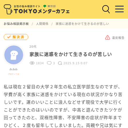
お悩み相談掲示板
人間関係
家族に迷惑をかけて生きるのが苦しい
解決済
違反報告
20代
家族に迷惑をかけて生きるのが苦しい
1834
3
2025.9.15 0:07
みみみ
プロフィール
私は現在２留目の大学２年生の私立医学部生なのですが、
学費が高く家族に迷惑をかけている現在の状況がかなり苦
しいです。運のいいことに浪人などせず現役で大学に行く
ことができたのはいいのですが、中高と遊んできたツケが
回ってきたのと、双極性障害、不安障害の症状が昨年まで
ひどく、２度も留年してしまいました。両親や兄は気にす