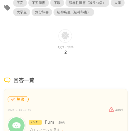
不安
不安障害
不眠
双極性障害（躁うつ病）
大学
local_offer
大学生
気分障害
精神疾患（精神障害）
あなたに共感
2
回答一覧
解決
2025.9.15 19:50
違反報告
Fumi
メンター
50代
プロフィールを見る