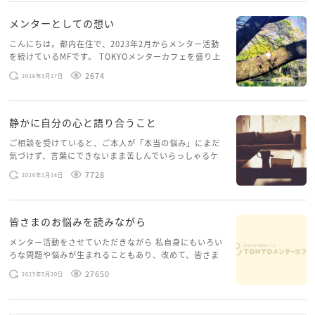
メンターとしての想い
こんにちは。都内在住で、2023年2月からメンター活動
を続けているMFです。 TOKYOメンターカフェを盛り上
げたいという想いから、勇気を出して初めてブログを投
2674
2026年3月17日
稿してみようと思います。少し自分のことを書いてみま
す。 心に […]
静かに自分の心と語り合うこと
ご相談を受けていると、ご本人が「本当の悩み」にまだ
気づけず、言葉にできないまま苦しんでいらっしゃるケ
ースがありますお悩みというのは、心の深いところ（深
7728
2026年1月14日
層心理）に触れることで、まったく違う角度から解決の
糸口が見えてくること […]
皆さまのお悩みを読みながら
メンター活動をさせていただきながら 私自身にもいろい
ろな問題や悩みが生まれることもあり、改めて、皆さま
のお悩みを読みながら 「みんな、もがいてる。わたし
27650
2025年5月20日
だけじゃないんだな」と、逆に励まされるような日々で
す。 もう、わたし […]