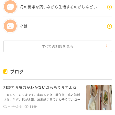
悩み抜いた期間こそがみみみさんの助けとなり指針
母の機嫌を窺いながら生活するのがしんどい
となり、進むべき方向に導いてくれます。悩む時も
真剣に悩んで逃げずに向き合うことです。決して投
げやりにならず人生を諦めないことです。苦労した
卒婚
分必ず成長します。今は苦しいかもしれませんが、
それはみみみさんが真面目で頑張り屋さんで家族の
ことを本当に大切に思っているからこそです。その
すべての相談を見る
ような素敵な部分はずっと大事にされてください。
学内に学生が相談できるような機関があれば相談し
てみるのも良いと思います。とにかくみみみさんは
1人じゃありません。1人で悩まないでください
ブログ
ね。私の言葉が少しでも辛い気持ちを和らげる手助
けになればと思っています。応援しています！
相談する気力がわかない時もありますよね
メンターのくまです。実はメンター着任後、癌と診断
され、手術、抗がん剤、放射線治療のいわゆるフルコー
スを体験していて、しばらくメンターカフェに来られて
3149
2026年5月8日
いませんでした。体力だけでなく、気力も落ちパソコン
を開くこともできない […]