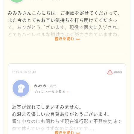
みみみさんこんにちは。ご相談を寄せてくださって、
また今のとてもお辛い気持ちを打ち明けてくださっ
て、ありがとうございます。現役で医大に入学され、
とてもハイレベルな領域でよく努力されていますね。
続きを読む
それだけでもとても優秀で素晴らしいことですよ！ご
家族の期待に応えられていないと思うのは、みみみさ
んが元々とても真面目な方で一つのことをやり遂げた
いという強い意志を持っている人ということの表れで
す。また同時にご家族のことをとても大切に思ってい
2025.9.19 06:43
違反報告
ることの表れでもあります。人生は続く限り、新しい
ことの連続で壁にぶち当たったり傷ついたり悩んだ
みみみ
20代
り、はたまた幸せや感動を味わったり、その繰り返し
プロフィールを見る
で、そうやって死ぬまで精神的な成長を続けていくも
のです。ご家族はみみみさんのことを、留年したから
返答が遅れてしまいすみません。
という理由で失望したりしません。ましてや期待に応
心温まる優しいお言葉ありがとうございます。
えてないなどと思いません。なぜならその前に何をし
留年中なのにも関わらず現在進行形で不登校気味で
ていようがかけがえのない大切な家族だからです。み
家で休んでいるはずなのに辛いです...。
続きを読む