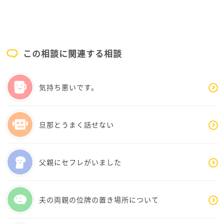
して復学する道もあります。辞めるかどうかは今決
応援しています。
でしょうか？
めずに、本来あるべき精神を取り戻した上で決断し
ても遅くないと思います。悩んでいる時はどうして
も結果を急いでしまうんですけど、急がなくていい
んですよ。そしてやはり私立大学のような教育機関
この相談に関連する相談
も商売ですし多くの学生の一人一人に対して親身に
なるというのが難しいのかもしれないですね。そし
気持ち悪いです。
て、今学校に通えなくて、休んでいるのに辛い状況
なら、気分転換に外に出てみましょう。散歩でも何
でもいいんです。ずっと家の中にいると塞いでしま
います。もっと外の世界を見て触れて、第三者的に
旦那とうまく話せない
(客観的に)自分のことを俯瞰して見てみてくださ
い。違う視点から見たら気づけることが多いです。
そして自分自身がどう在りたいか。何をしたいかよ
父親にセフレがいました
りどう在りたいか、です。自分の在り方に確信があ
り、ぶれなければ、自ずと行動に移せるようになり
ます。みみみさんが今ものすごく色々なことを考え
夫の両親の位牌の置き場所について
て悩み抜いていることやその時間は、真剣であれば
あるほど、絶対に無駄では無いんですよ。将来この