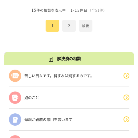
15
件の相談を表示中
1-15件目
（全51件）
1
2
最後
解決済の相談
苦しい日々です。貧すれば鈍するのです。
娘のこと
母親が親戚の悪口を言います