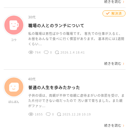
続きを読む
解決済
30代
職場の人とのランチについて
私の職場は男性ばかりの職場です。 客先での仕事が入ると、
お昼をみんなで食べに行く慣習があります。 基本的には1週間
コウ
くらい...
764
0
2026.1.4 18:41
続きを読む
40代
普通の人生を歩みたかった
子供の頃は、両親が不仲で母親に虐待まがいの体罰を受け、ま
た片付けできない母だったので 汚い家で育ちました。また親
ぼんぼん
がファッ...
1855
0
2025.12.28 10:19
続きを読む