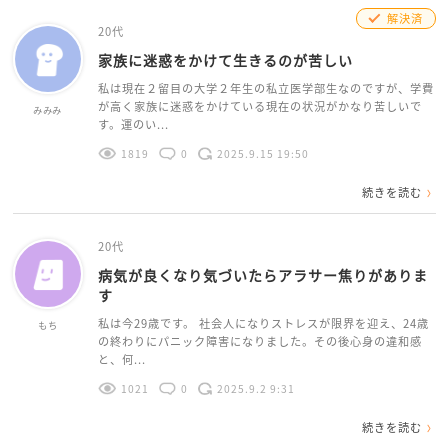
解決済
20代
家族に迷惑をかけて生きるのが苦しい
私は現在２留目の大学２年生の私立医学部生なのですが、学費
が高く家族に迷惑をかけている現在の状況がかなり苦しいで
みみみ
す。運のい...
1819
0
2025.9.15 19:50
続きを読む
20代
病気が良くなり気づいたらアラサー焦りがありま
す
私は今29歳です。 社会人になりストレスが限界を迎え、24歳
もち
の終わりにパニック障害になりました。その後心身の違和感
と、何...
1021
0
2025.9.2 9:31
続きを読む