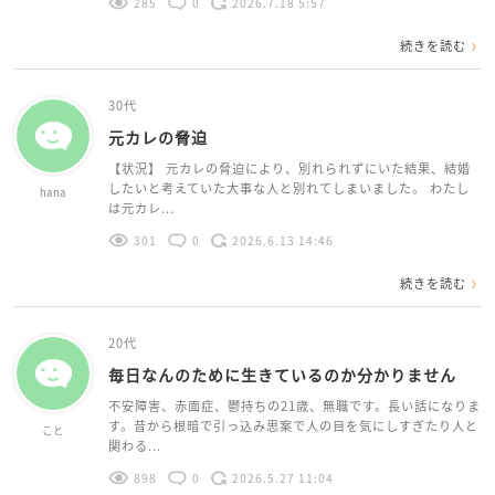
285
0
2026.7.18 5:57
続きを読む
30代
元カレの脅迫
【状況】 元カレの脅迫により、別れられずにいた結果、結婚
したいと考えていた大事な人と別れてしまいました。 わたし
hana
は元カレ...
301
0
2026.6.13 14:46
続きを読む
20代
毎日なんのために生きているのか分かりません
不安障害、赤面症、鬱持ちの21歳、無職です。長い話になりま
す。昔から根暗で引っ込み思案で人の目を気にしすぎたり人と
こと
関わる...
898
0
2026.5.27 11:04