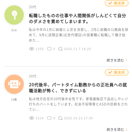
解決済
20代
転職したものの仕事や人間関係がしんどくて自分
のダメさを責めてしまいます。
私は今年の1月に結婚と上京を決意し、2月に前職の公務員を辞
のの
めて、9月に民間企業(広告代理店)の営業職に転職して働き始
めた...
1356
0
2025.11.7 14:20
続きを読む
解決済
20代
20代後半、パートタイム勤務からの正社員への就
職活動が怖く、できずにいる
私は地方在住の20代後半女性です。家電量販店で品出しやレジ
16番
打ちのパートをしています。社会不安障害とASDの診断をされ
てい...
1514
0
2025.10.23 17:30
続きを読む