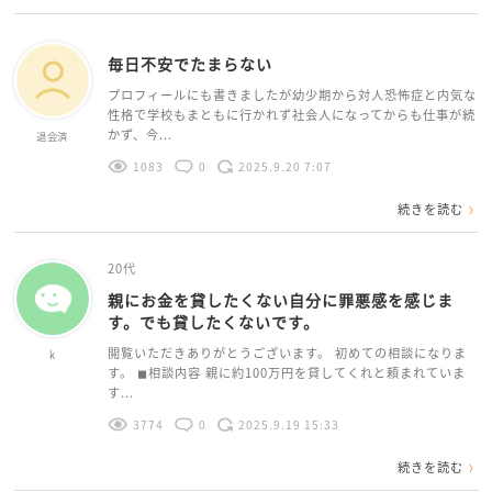
毎日不安でたまらない
プロフィールにも書きましたが幼少期から対人恐怖症と内気な
性格で学校もまともに行かれず社会人になってからも仕事が続
かず、今...
退会済
1083
0
2025.9.20 7:07
続きを読む
20代
親にお金を貸したくない自分に罪悪感を感じま
す。でも貸したくないです。
閲覧いただきありがとうございます。 初めての相談になりま
k
す。 ◼︎相談内容 親に約100万円を貸してくれと頼まれていま
す...
3774
0
2025.9.19 15:33
続きを読む