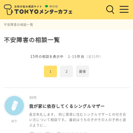
不安障害の相談一覧
不安障害の相談一覧
15
件の相談を表示中
1-15件目
（全51件）
1
2
最後
30代
我が家に依存してくるシングルマザー
長文失礼します。 同じ賃貸に住むシングルマザーとの付き合
い方について相談です。 最初はうちの子がその人の子供と遊
はり
ぶように...