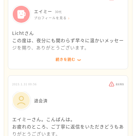
一方でお子さまは、母のかいがいしく働くお背中を見
エイミー
30代
て育ってゆかれるのだと想像もしております。
プロフィールを見る
家族への負担とありますが、ご家族が支えてくださっ
ているのですね。
Lichtさん
この度は、夜分にも関わらず早々に温かいメッセー
それにつけても、週末だけでは疲れがとれないほどの
ジを賜り、ありがとうございます。
疲労の蓄積、ご体調を案じております。
続きを読む
また、鬱々としたお気持ちとのこと、心の不調が長引
まずは健康があってこそ全てが成り立つ、本当にお
くようでしたらそれも心配です。
っしゃる通りだと思います。
生活基盤さえ整えば、仕事はあとからでも（きっ
優先順位を常にお考えになっていると思いますが、お
と）方向転換もできると前向きに捉え、まずは負荷
2023.1.31 00:56
違反報告
仕事もさりながら、ご家庭においてエイミーさんの代
を下げるための行動をとろうと思います。
わりが務まる方はおられないのではないでしょうか。
退会済
建前を言って申し訳ありません。
「中庸のような道」、0か100かではなく、ちょう
ただ生活の根底に、心身の健康があってこそと思いま
どよい道を探っていきたいと思います。
エイミーさん。こんばんは。
す。
お疲れのところ、ご丁寧に返信をいただきどうもあ
それが損なわれる恐れを感じながらも、これまでがん
家事代行は少し敷居が高い印象でしたが、まずはミ
りがとうございます。
ばってこられたことに、重ねて敬意を表するばかりで
ールキットなどをもっと活用して