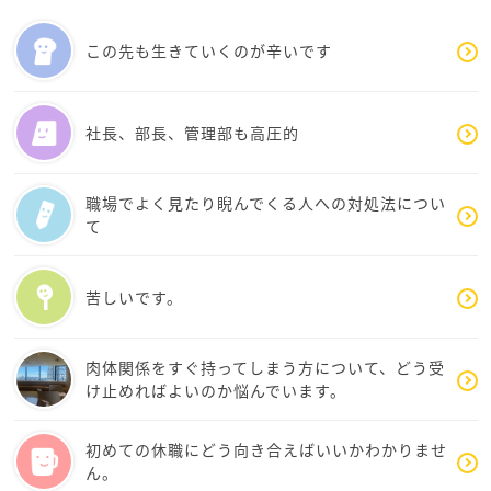
それらは鏡のように、私もこうありたいという思い
こんな張り合いはそうないのでは、と思われます。
にさせてくれるものでした。
（お子さんの満面の笑顔を勝手に想像しておりま
この先も生きていくのが辛いです
す）
光が差しこむようなご返信を賜り、感謝の思いでい
っぱいです。
また、こちらの素人考えに過ぎないものを、エイミ
社長、部長、管理部も高圧的
ーさんが受け留めてくださる素直さ・謙虚さをお持
エイミーさま、ご家族さまに心からエールを送らせ
ちでおられることにも、胸を打たれる思いでした。
ていただきます！
職場でよく見たり睨んでくる人への対処法につい
これからも、どうか、おこころ、お身体を大切にお
お言葉をそのままお返しするようで恐縮ですが、こ
て
過ごしくださいますように。
ちらこそ、セラピーに匹敵するご返答をいただいた
気持ちでおります。
苦しいです。
いろいろ学ばせていただき、本当にどうもありがと
うございました
肉体関係をすぐ持ってしまう方について、どう受
け止めればよいのか悩んでいます。
初めての休職にどう向き合えばいいかわかりませ
ん。