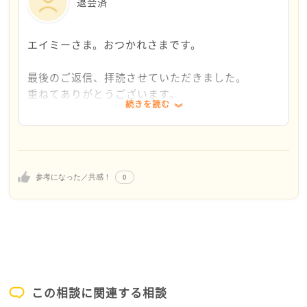
大好きなお母さんの力になれることが、大きなひと
退会済
けたいと思います。前向きな言葉を発することで、
つの歓びでもあるような気がしてなりません。
気持ちも少し晴れました。
隠しようもなく行間ににじみ出ていると感じます。
エイミーさま。おつかれさまです。
また、頂戴した「中庸」という言葉を頭の片隅にお
きながら、今日は仕事と家事育児のバランスを、昨
ヘルパー・セラピーという言葉があります。
最後のご返信、拝読させていただきました。
日までよりは少し良い塩梅で過ごせたような気がし
それは、『援助を与える者が、最も援助を受ける』
重ねてありがとうございます。
ます。
という意味合いだそうです。
続きを読む
自分がヘルパーになって還元できるよう、健康と中
お母さんがお仕事に、家事に打ち込む姿。感謝する
庸を目指していきます。
エイミーさんの心の中には、申し訳なさと感謝の気
姿。詫びる姿。
持ち、両方せめぎ合っているかもしれません。
それを幼い澄んだ瞳が見つめている・・その情景が
温かい言葉の数々をありがとうございました。
極力、感謝の方を前面に出されてみたらいかがでし
目に浮かぶようで、まぶしいです。
これからもLichtさまのご健康と、益々のご活躍を
0
参考になった／共感！
ょうか。
お祈りしております。
細やかであたたかなお人柄がほうふつとされ、一
本当にありがとうございました。
「ありがとう、今の言葉で生き返ったー」「応援し
読、心洗われる思いでした。
てくれてうれしい、がんばれそう」などなど。
それは特にお子さんにとってはこの上なく嬉しく、
わけても、速やかに実践されるお姿に、目を見張る
誇らしく、自信にもなるのではないでしょうか。
思いがいたしました。
自分がかけた一言で、さっきまで疲れていたお母さ
この相談に関連する相談
んが元気になってくれた！