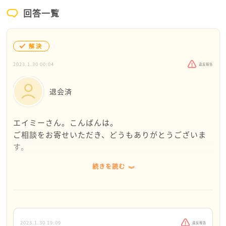
回答一覧
解決
2023.1.30 00:04
違反報告
退会済
エイミーさん。こんばんは。
ご相談をお寄せいただき、どうもありがとうございま
す。
続きを読む
多忙なお仕事に家事育児、毎日ほんとうにお疲れのこ
とと思います。
仕事にやりがいを感じながらも、同僚の方が離れてい
く中、孤軍奮闘しておられるお姿、ただ頭が下がりま
す。
2023.1.30 19:09
違反報告