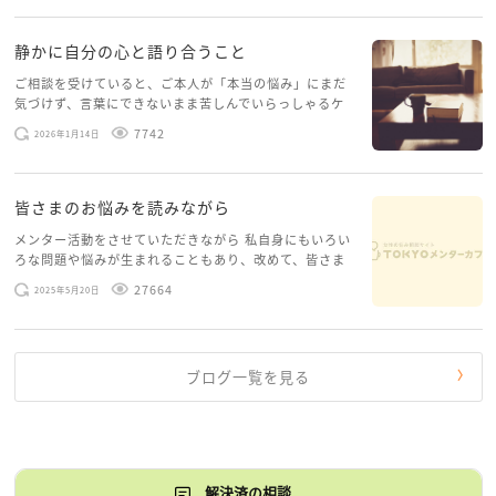
す。 心に […]
静かに自分の心と語り合うこと
ご相談を受けていると、ご本人が「本当の悩み」にまだ
気づけず、言葉にできないまま苦しんでいらっしゃるケ
ースがありますお悩みというのは、心の深いところ（深
7742
2026年1月14日
層心理）に触れることで、まったく違う角度から解決の
糸口が見えてくること […]
皆さまのお悩みを読みながら
メンター活動をさせていただきながら 私自身にもいろい
ろな問題や悩みが生まれることもあり、改めて、皆さま
のお悩みを読みながら 「みんな、もがいてる。わたし
27664
2025年5月20日
だけじゃないんだな」と、逆に励まされるような日々で
す。 もう、わたし […]
ブログ一覧を見る
解決済の相談