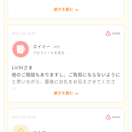
す。
夫婦の負担を減らしていきたいです。
続きを読む
お子さんが「折に触れて体調を気遣ってくれ、顔色
から察して元気づけようと声かけをしてくれ」てい
「現実はまだまだ仕事をとるか、家庭をとるかの選
最後になりますが、「背中を見て育っていく」との
るのですね。
択」とのおことば、重く響きます。
お言葉、じーんと心に沁みました。
驚きと共に、深い感銘を受けました。
その中庸のような道は探れないものでしょうか。
確かに子供は折に触れて体調を気遣ってくれ、顔色
2023.1.31 22:01
違反報告
から察して元気づけようと声かけをしてくれます。
エイミー
おうちに天使がいる！
お子さんが小さいうちだけでも、他所に異動できる道
30代
思うよりも子供は大人を良くみていて、力になろう
プロフィールを見る
正にご両親の背中がそのように育ててきたのだと、
があれば選択肢に入れてはいかがでしょうか。
としてくれている、この有難さを夫と子供に還元で
実感させていただく思いです。
また、家事代行サービスなどのご利用なども、もし抵
きるよう、健康第一で過ごしていきたいと思いま
Lichtさま
抗がなければ検討してみられたらと思いました。
す。なかなか難しいものですが。
他のご相談もありますし、ご負担にならないように
そんな中でエイミーさんは、「家族への負担や皺寄
Lichtさんのご回答そのものがセラピーのようで、
と思いながら、最後にお礼をお伝えさせてくださ
せが増し・・申し訳なさと無力感に苛まれ」という
もうすぐ立春ですね。
過去のご回答も少しずつ拝見しております。たくさ
い。
お気持ちのことですが、ご家族はそのことをどう思
お気持ちが少しでも明るい方へ向かっていかれますよ
んのメンター様の中で、Lichtさんにご担当いただ
続きを読む
っておられるのでしょうか？
うに祈っております。
いて救われました。本当にありがとうございまし
「感謝を全面に出す」、おっしゃる通りと思い、今
た。
日はごめんねの言葉よりも感謝の言葉を多く、大き
以下、憶測で語って申し訳ありません。
く伝えました。
ご家族は、たいへんながらも、そのたいへんさを皆
2023.1.31 23:38
違反報告
仕事の負荷を下げる動きはしながらも、それがすぐ
で分かつことを受け容れ、かつ、一番大切なそして
には叶わない今現在は、まず家族への感謝を伝え続