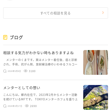
すべての相談を見る
ブログ
相談する気力がわかない時もありますよね
メンターのくまです。実はメンター着任後、癌と診断
され、手術、抗がん剤、放射線治療のいわゆるフルコー
スを体験していて、しばらくメンターカフェに来られて
3180
2026年5月8日
いませんでした。体力だけでなく、気力も落ちパソコン
を開くこともできない […]
メンターとしての想い
こんにちは。都内在住で、2023年2月からメンター活動
を続けているMFです。 TOKYOメンターカフェを盛り上
げたいという想いから、勇気を出して初めてブログを投
2690
2026年3月17日
稿してみようと思います。少し自分のことを書いてみま