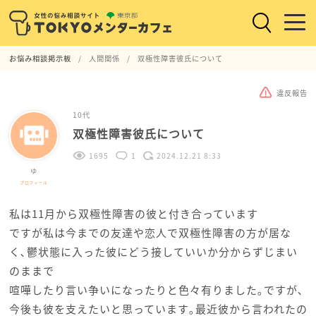
お悩み相談掲示板
人間関係
双極性障害彼氏について
違反報告
10代
双極性障害彼氏について
1695
1
2024.12.21 8:33
ゆ
プロフィール
私は11月から双極性障害の彼と付き合っています
ですが私は今までの友達や恋人で双極性障害の方が居な
く､鬱状態に入った彼にどう接していいか分からずじまい
のままで
喧嘩したり言い争いになったりと色々有りました｡ですが､
今後も彼を支えたいと思っています｡最近彼から言われたの