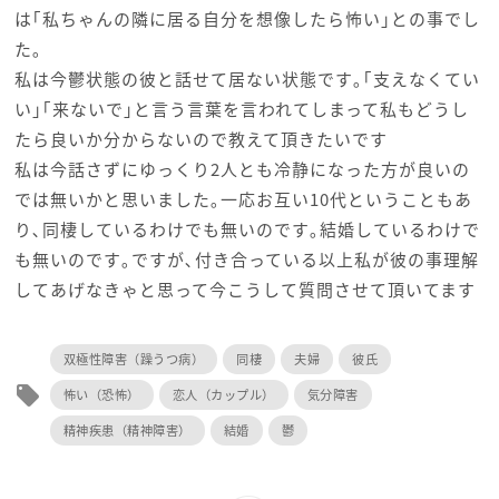
は｢私ちゃんの隣に居る自分を想像したら怖い｣との事でし
た｡
私は今鬱状態の彼と話せて居ない状態です｡｢支えなくてい
い｣｢来ないで｣と言う言葉を言われてしまって私もどうし
たら良いか分からないので教えて頂きたいです
私は今話さずにゆっくり2人とも冷静になった方が良いの
では無いかと思いました｡一応お互い10代ということもあ
り､同棲しているわけでも無いのです｡結婚しているわけで
も無いのです｡ですが､付き合っている以上私が彼の事理解
してあげなきゃと思って今こうして質問させて頂いてます
双極性障害（躁うつ病）
同棲
夫婦
彼氏
local_offer
怖い（恐怖）
恋人（カップル）
気分障害
精神疾患（精神障害）
結婚
鬱