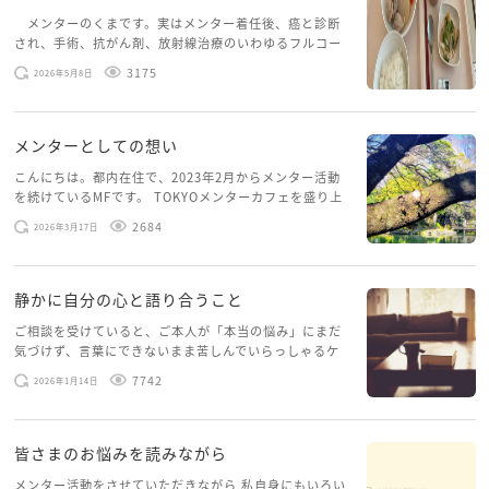
メンターのくまです。実はメンター着任後、癌と診断
され、手術、抗がん剤、放射線治療のいわゆるフルコー
スを体験していて、しばらくメンターカフェに来られて
3175
2026年5月8日
いませんでした。体力だけでなく、気力も落ちパソコン
を開くこともできない […]
メンターとしての想い
こんにちは。都内在住で、2023年2月からメンター活動
を続けているMFです。 TOKYOメンターカフェを盛り上
げたいという想いから、勇気を出して初めてブログを投
2684
2026年3月17日
稿してみようと思います。少し自分のことを書いてみま
す。 心に […]
静かに自分の心と語り合うこと
ご相談を受けていると、ご本人が「本当の悩み」にまだ
気づけず、言葉にできないまま苦しんでいらっしゃるケ
ースがありますお悩みというのは、心の深いところ（深
7742
2026年1月14日
層心理）に触れることで、まったく違う角度から解決の
糸口が見えてくること […]
皆さまのお悩みを読みながら
メンター活動をさせていただきながら 私自身にもいろい