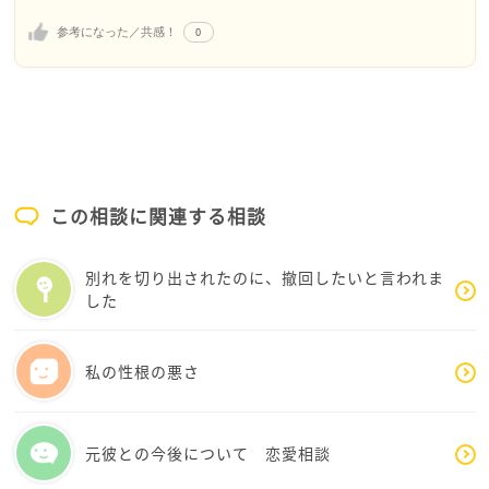
的かどうか全然解らないのですが、読んでいただけれ
0
参考になった／共感！
ばありがたいです。
双極性障害についての本を何冊か読んでみてはどうで
しょう。大きな図書館には精神科医や大学教授が書い
た本も揃っていると思います。最初に何冊か読んで、次
にゆさんがこの人なら合うと思った方の本をたくさん
読むと、少しは双極性障害への理解が深まるのではな
この相談に関連する相談
いかと思います。
別れを切り出されたのに、撤回したいと言われま
では現実問題として、今はどうしたらいいのでしょう
した
か。正解がどうなのか、または正解があるのかどうか
も解りません。けれども、私は、今は見守るしか無い
ように思います。
私の性根の悪さ
知識を増やして、愛情を持って見守るしかないんじゃ
ないかなと思っています。
元彼との今後について 恋愛相談