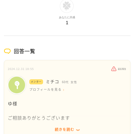
あなたに共感
1
回答一覧
2024.12.31 18:55
違反報告
ミチコ
メンター
60代
女性
プロフィールを見る
ゆ様
ご相談ありがとうございます
続きを読む
私は専門家ではありません。ですから私の回答が効果