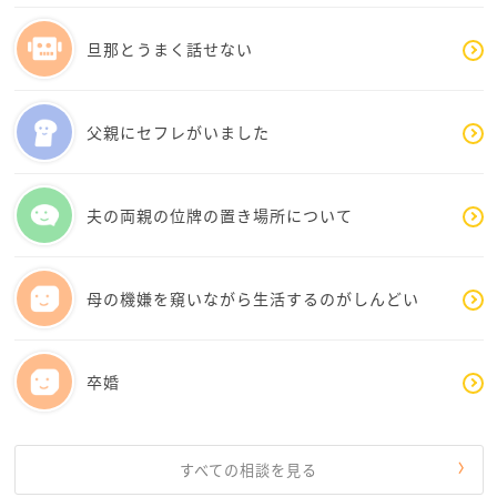
確ではないかも知れません)かも知れないなぁと思いま
す
旦那とうまく話せない
ちょっと毅然とした態度と言いますか、何を話しても
真剣に聞いて欲しい…オーラを出してもよいのではな
父親にセフレがいました
いでしょうな
親子であってもやはり価値観の違う他人、言葉や態度
夫の両親の位牌の置き場所について
にして伝わるように伝えないと相手はこちらの立場に
立って汲み取ってはくれないのだと思います
母の機嫌を窺いながら生活するのがしんどい
むしろ、親子だからこそ、伝わりにくいことはあると
思います
卒婚
えりさんはお優しいので、言葉にする前にまず相手の
気持ちを考えてしまうのではないでしょうか
それはとてもすてきなことながら、こちらの嫌なこ
すべての相談を見る
と、してほしいことは、穏やかながらもはっきりと言