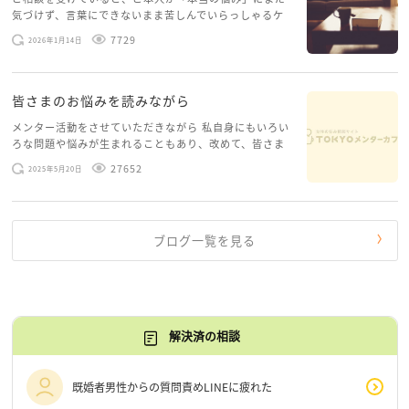
気づけず、言葉にできないまま苦しんでいらっしゃるケ
ースがありますお悩みというのは、心の深いところ（深
7729
2026年1月14日
層心理）に触れることで、まったく違う角度から解決の
糸口が見えてくること […]
皆さまのお悩みを読みながら
メンター活動をさせていただきながら 私自身にもいろい
ろな問題や悩みが生まれることもあり、改めて、皆さま
のお悩みを読みながら 「みんな、もがいてる。わたし
27652
2025年5月20日
だけじゃないんだな」と、逆に励まされるような日々で
す。 もう、わたし […]
ブログ一覧を見る
解決済の相談
既婚者男性からの質問責めLINEに疲れた