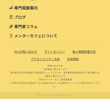
専門相談案内
ブログ
専門家コラム
メンターカフェについて
QA/お問い合わせ
サイトポリシー
個人情報保護方針
アクセシビリティ方針
利用規約
お問い合わせ先
【本事業に関すること】
東京都生活文化局都民生活部東京ウィメンズプラザ 東京都渋谷区神宮前５丁目53番67号
【操作に関すること】
TOKYOメンターカフェ運営事務局
ご不明な点等がある場合は「Q/Aお問い合わせ」内の専用フォームよりお問い合わせくださ
い。
©2020 TOKYO MENTOR CAFE