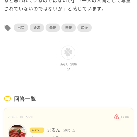
ると思われているのではないか」「一人の人間として尊重
されていないのではないか」と感じています。
local_offer
出産
妊娠
母親
毒親
産後
あなたに共感
2
回答一覧
2026.6.10 15:20
違反報告
まるん
メンター
50代
女