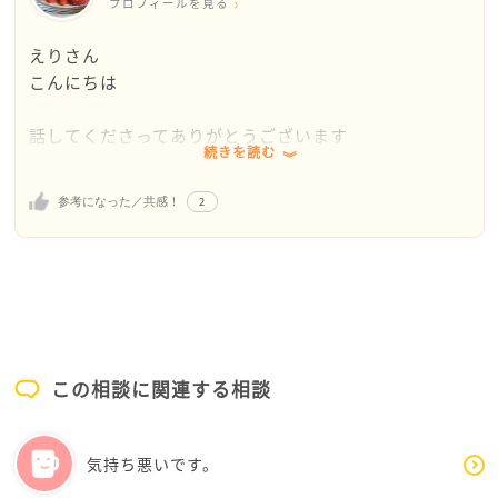
プロフィールを見る
えりさん
こんにちは
話してくださってありがとうございます
続きを読む
メールを拝見しているとえりさんの優しいお人柄が伝
2
参考になった／共感！
わってきますし、なんとかしたい、というお気持ちも
伝わってきます
いま、大切なお体、ご自身を1番にして元気でお過ごし
ください
さて、お母様のことですが、えりさんがおっしゃるよ
この相談に関連する相談
うに普通の言い方をしてもどこか伝わらない…ようで
す
気持ち悪いです。
もしかするとえりさんに甘えていらっしゃる(表現は的