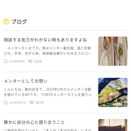
葉や態度で示した方が相手に伝わりお互いに楽…とい
うこともあります
ブログ
できる範囲でちょっとやってみられてはいかがでしょ
うか
相談する気力がわかない時もありますよね
メンターのくまです。実はメンター着任後、癌と診断
され、手術、抗がん剤、放射線治療のいわゆるフルコー
スを体験していて、しばらくメンターカフェに来られて
3156
2026年5月8日
いませんでした。体力だけでなく、気力も落ちパソコン
を開くこともできない […]
メンターとしての想い
こんにちは。都内在住で、2023年2月からメンター活動
を続けているMFです。 TOKYOメンターカフェを盛り上
げたいという想いから、勇気を出して初めてブログを投
2678
2026年3月17日
稿してみようと思います。少し自分のことを書いてみま
す。 心に […]
静かに自分の心と語り合うこと
ご相談を受けていると、ご本人が「本当の悩み」にまだ