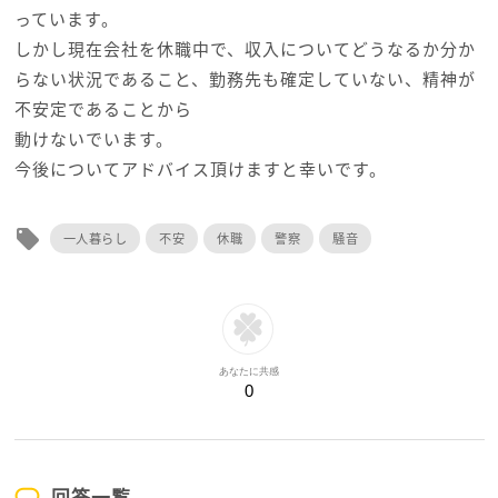
っています。
しかし現在会社を休職中で、収入についてどうなるか分か
らない状況であること、勤務先も確定していない、精神が
不安定であることから
動けないでいます。
今後についてアドバイス頂けますと幸いです。
local_offer
一人暮らし
不安
休職
警察
騒音
あなたに共感
0
回答一覧