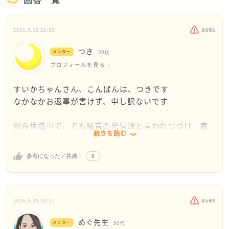
2026.5.16 22:55
違反報告
つき
メンター
50代
プロフィールを見る
すいかちゃんさん、こんばんは、つきです
なかなかお返事が書けず、申し訳ないです
現在休職中で、でも騒音の発信源と言われつづけ、疲
続きを読む
弊している状態なんですね
ご事情が書かれていないので、もしかしたら的外れな
0
参考になった／共感！
アドバイスになってしまうかもしれませんが、休職中
であれば、ご実家に戻られてみてはいかがでしょうか
もしあなたがいない間も騒音があった！と言われた
ら、音が出ているのは絶対にあなたのお部屋ではない
2026.5.25 18:21
違反報告
ということになります
めぐ先生
そうなれば、大家さんや警察も別の動きをしてもらえ
メンター
50代