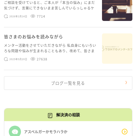
ご相談を受けていると、ご本人が「本当の悩み」にまだ
気づけず、言葉にできないまま苦しんでいらっしゃるケ
ースがありますお悩みというのは、心の深いところ（深
7714
2026年1月14日
層心理）に触れることで、まったく違う角度から解決の
糸口が見えてくること […]
皆さまのお悩みを読みながら
メンター活動をさせていただきながら 私自身にもいろい
ろな問題や悩みが生まれることもあり、改めて、皆さま
のお悩みを読みながら 「みんな、もがいてる。わたし
27638
2025年5月20日
だけじゃないんだな」と、逆に励まされるような日々で
す。 もう、わたし […]
ブログ一覧を見る
解決済の相談
アスペルガーかモラハラか