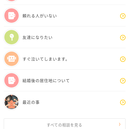
具体的には、
頼れる人がいない
・管理会社にこれまでの経緯を整理して相談する
・警察対応が続き精神的負担が強いことを伝える
・もし可能なら、防音マットや家具配置を最低限見直
友達になりたい
し「できる対策だけ」行う
・今すぐ引越しを決断するのではなく、「更新時期ま
でに検討する」くらいにハードルを下げる
すぐ泣いてしまいます。
この順番で十分です。
結婚後の居住地について
また、休職中は「動けない自分」を責めやすくなりま
すが、人は安心感が減ると判断力も落ちます。まずは
睡眠や食事、安心できる時間を少しでも取り戻すこと
最近の事
が大切です。
もし毎日強い不安や動悸、涙が止まらない状態が続く
なら、心療内科や自治体の相談窓口を頼ることも、決
すべての相談を見る