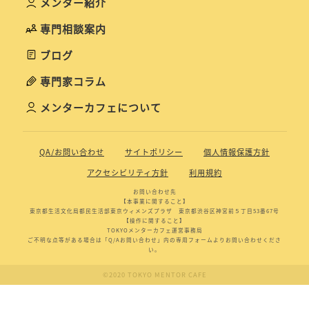
メンター紹介
専門相談案内
ブログ
専門家コラム
メンターカフェについて
QA/お問い合わせ
サイトポリシー
個人情報保護方針
アクセシビリティ方針
利用規約
お問い合わせ先
【本事業に関すること】
東京都生活文化局都民生活部東京ウィメンズプラザ 東京都渋谷区神宮前５丁目53番67号
【操作に関すること】
TOKYOメンターカフェ運営事務局
ご不明な点等がある場合は「Q/Aお問い合わせ」内の専用フォームよりお問い合わせくださ
い。
©2020 TOKYO MENTOR CAFE