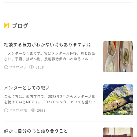
して大げさではありません。
今の状況は、「人生が終わる問題」ではなく、「環境
と心の負荷が重なっている状態」に近いように感じま
ブログ
す。環境は変えることができます。仕事も住まいも、
今すぐ一生を決める必要はありません。
相談する気力がわかない時もありますよね
まずは、安心して眠れる日を取り戻すことにを一番の
メンターのくまです。実はメンター着任後、癌と診断
され、手術、抗がん剤、放射線治療のいわゆるフルコー
目標にしてくださいね。
スを体験していて、しばらくメンターカフェに来られて
3128
2026年5月8日
いませんでした。体力だけでなく、気力も落ちパソコン
を開くこともできない […]
メンターとしての想い
こんにちは。都内在住で、2023年2月からメンター活動
を続けているMFです。 TOKYOメンターカフェを盛り上
げたいという想いから、勇気を出して初めてブログを投
2658
2026年3月17日
稿してみようと思います。少し自分のことを書いてみま
す。 心に […]
静かに自分の心と語り合うこと