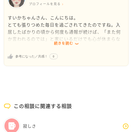
るようになると思うんですね
プロフィールを見る
復帰のめどが立つまで、あなたの心を休めるために
すいかちゃんさん、こんにちは。
も、今住んでいる部屋から離れてみるというのも一つ
とても張りつめた毎日を過ごされてきたのですね。入
の選択肢かと思います
居したばかりの頃から何度も通報が続けば、「また何
か言われるのでは」と家にいるだけでも心が休まらな
そうでなくても心が疲れている状態ですので、これ以
続きを読む
くなってしまうと思います。休職中で心も不安定な
上荷物を抱え込まないように、ご自身を守ることを検
中、本当に苦しかったですね。
討してみてください
0
参考になった／共感！
早く解決するといいですね
まずお伝えしたいのは、今のすいかちゃんさんは「弱
い」のではなく、長く緊張状態が続いて心が疲弊して
いる状態だということです。木造アパートは生活音が
響きやすく、実際には普通の生活音でも気になる方は
います。もちろん配慮は大切ですが、必要以上に「自
分が全部悪い」と抱え込まなくて大丈夫です。
この相談に関連する相談
今は、「すぐ完璧に解決しよう」とするより、安全に
心を立て直すことを優先してくださいね。
寂しさ