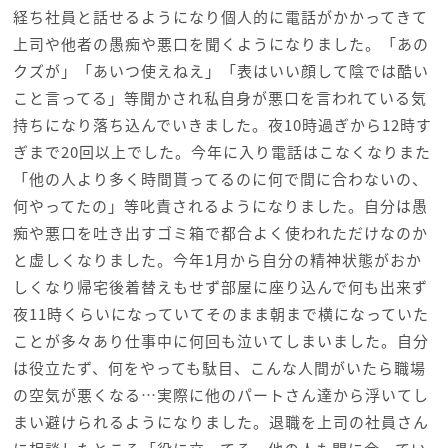
経ち社員と話せるようになり個人的に電話がかかってきて
上司や他者の愚痴や悪口を聞くようになりました。「あの
クズが」「あいつ使えねえ」「表はいい顔して陰では酷い
こと言ってる」等聞かされ私自身が悪口を言われている気
持ちになり落ち込んでいきました。夜10時過ぎから12時す
ぎまで20回以上でした。今年に入り電話はこなくなりまた
「他の人より多く時間貰ってるのに何で間に合わないの、
何やってたの」等叱責されるようになりました。自分は愚
痴や悪口を吐き出すゴミ箱で都合よく使われただけなのか
と虚しくなりました。今年1月から自分の精神状態がおか
しくなり帰宅後着替えもせず部屋に座り込んで何も出来ず
夜11時くらいになっていてそのまま朝まで横になっていた
ことが多々あり仕事中に何回も泣いてしまいました。自分
は役立たず、何をやっても駄目、こんな人間がいたら職場
の空気が悪くなる…実際に他のパートさん達から浮いてし
まい避けられるようになりました。退職を上司の社員さん