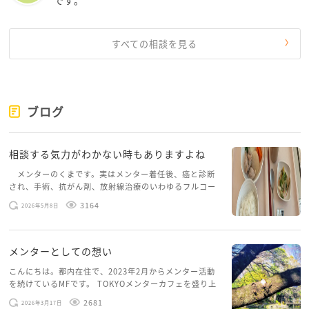
です。
すべての相談を見る
ブログ
相談する気力がわかない時もありますよね
メンターのくまです。実はメンター着任後、癌と診断
され、手術、抗がん剤、放射線治療のいわゆるフルコー
スを体験していて、しばらくメンターカフェに来られて
3164
2026年5月8日
いませんでした。体力だけでなく、気力も落ちパソコン
を開くこともできない […]
メンターとしての想い
こんにちは。都内在住で、2023年2月からメンター活動
を続けているMFです。 TOKYOメンターカフェを盛り上
げたいという想いから、勇気を出して初めてブログを投
2681
2026年3月17日
稿してみようと思います。少し自分のことを書いてみま