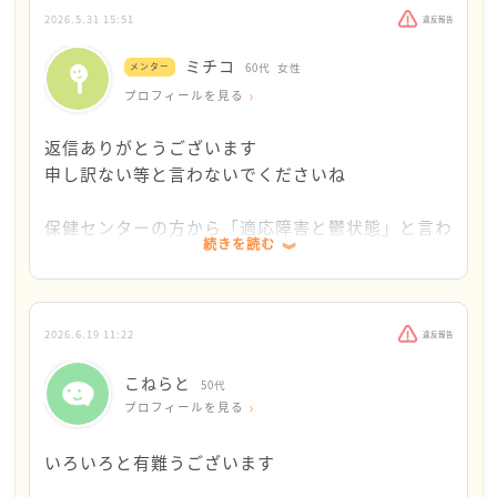
とないと思われたのでしょうね…
こねらとさんの中に、前に進める何かがまだ残って
2026.5.31 15:51
違反報告
もしかしたら病院に行っても怠けていると思われる
いると思えるのです。
ミチコ
メンター
60代
女性
のでしょうね…
プロフィールを見る
呆れられて見限られてしまったのですね…
申し訳ありません。
返信ありがとうございます
申し訳ない等と言わないでくださいね
保健センターの方から「適応障害と鬱状態」と言わ
続きを読む
れたとお書きです。病院で怠けていると思われるこ
とは無いと思います。一度病院で診てもらうことも
お考えください。
2026.6.19 11:22
違反報告
それから、一日中寝ているのはどう考えてもよくな
こねらと
いです。毎日同じ時刻に起き、同じ時刻に就寝する
50代
プロフィールを見る
ことを心掛けてみてください。そして身体を動かし
てみてください。散歩でもラジオ体操でも、動画を
いろいろと有難うございます
見てストレッチでもヨガでも何でもかまいません。
深い呼吸をすると落ち着きますから。よろしくお願