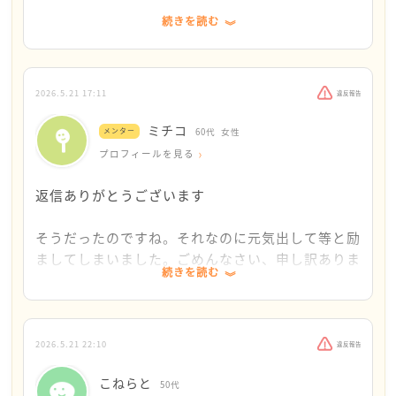
目に叱責するなんて、あっちが悪いです。こねらとさ
続きを読む
んはそのことで落ち込む事はありません。それにもう
自分は何も出来ないのではないかと思ってしまい、
終わったことです。さっさと忘れてしまいましょう
仕事を探す気力がありません。
ね。
「誰にでも出来る簡単な仕事」と書いてあっても、
自分には出来ないのではないかと思ってしまいま
2026.5.21 17:11
違反報告
そして、仕事に就きましょう。こねらとさんに合う仕
す。
ミチコ
事は必ずある筈です。私の知人は、ハローワークで泣
メンター
60代
女性
一日が無駄に過ぎていってしまいます。
きながら話して担当者さんを長時間困らせました。
プロフィールを見る
誰も助けてはくれない。自分でなんとかするしかな
が、仕事に就けました。スーパーのバイトで女同士の
い。わかってはいるのですが、動けません。
返信ありがとうございます
苛めにあった知人は、警備のアルバイトで落ち着きま
何も出来ない役立たずな人間は、消えるしかないの
した。収入面でも満足しているそうです。
ではないかと、毎日思います。
そうだったのですね。それなのに元気出して等と励
どんなに悔やんでもやり直せないのに、全てをやり
ましてしまいました。ごめんなさい、申し訳ありま
役所で定期的に無料司法相談会が開催されています。
直したいと悔やんでいます。
続きを読む
せんでした。
ご自宅の相続の件は、そちらに一度ご相談なさってみ
てはどうかなと思います。
「誰も助けてくれない、自分でなんとかするしかな
い」等と思い込まないでください。ぜひ行政を頼っ
一つ一つやっていきましょう。そうそう、今直ぐにで
2026.5.21 22:10
違反報告
てください。
も深呼吸をしてみてください。落ち着きますから。
こねらと
50代