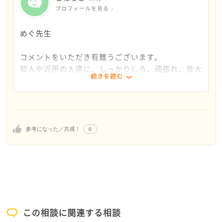
まうのは自然なことです。こねらとさんは「バカだっ
プロフィールを見る
た」とご自分を責めていますが、私はそうは思いませ
ん。人の苦しみに寄り添える優しい方だからこそ、相
めぐ先生
手の感情まで抱え込んでしまったのだと思います。
コメントをいただき有難うございます。
まず今は、「働けなかった自分」を責める時期ではな
知人や近所の人達に、しっかりしろ、頑張れ、皆大
続きを読む
く、「心が壊れるほど頑張っていた自分」を休ませる
変なんだから、仕事なんていくらでもある、と言わ
時期です。
れ、その通りに出来ない申し訳なさに追い詰められ
ています。怠けていると思われているのかもしれま
保健センターで言われたように、心はかなり疲れてい
せん。
ます。眠れない、何もできない、涙が出る、自分を責
相談した社会福祉協議会の人にも怠けていると思わ
0
参考になった／共感！
め続ける…。これは怠けではなく、心からのSOSで
れているのかもしれません。
す。
普通のことが出来ない自分が情けなく、死んでしま
った方がよいのだろうと毎日思います。
そして今は、相続問題まで重なっていますよね。一人
で抱えるには大きすぎます。無料の法律相談や法テラ
ス、市区町村の相談窓口をぜひ頼ってください。ネッ
トで検索すればお近くの電話番号を調べられます。
この相談に関連する相談