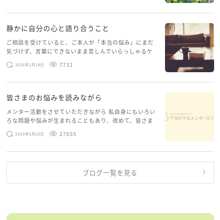
す。 心に […]
静かに自分の心と語り合うこと
ご相談を受けていると、ご本人が「本当の悩み」にまだ
気づけず、言葉にできないまま苦しんでいらっしゃるケ
ースがありますお悩みというのは、心の深いところ（深
7731
2026年1月14日
層心理）に触れることで、まったく違う角度から解決の
糸口が見えてくること […]
皆さまのお悩みを読みながら
メンター活動をさせていただきながら 私自身にもいろい
ろな問題や悩みが生まれることもあり、改めて、皆さま
のお悩みを読みながら 「みんな、もがいてる。わたし
27655
2025年5月20日
だけじゃないんだな」と、逆に励まされるような日々で
す。 もう、わたし […]
ブログ一覧を見る