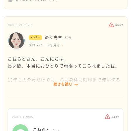
に、お姉様は権利を主張しています。
悔しくないですか
2026.5.29 15:26
違反報告
このままでいいのでしょうか
めぐ先生
メンター
50代
とても厳しい言葉になってしまい申し訳ないのです
プロフィールを見る
が、見返してやりたいと思うことは難しいでしょう
か。怒りのエネルギーにド根性を加えて、心の中で
こねらとさん、こんにちは。
練り上げてみてください。
長い間、本当におひとりで頑張ってこられましたね。
こんな言葉しかかけられない自分を情けなく思いま
13年もの介護だけでも、心も身体も限界まで使い切る
す。申し訳ありません。けれども、なんとか踏ん張
続きを読む
ほど大変なことです。その大きな役目を終えた直後
って欲しいと思ってしまうのです。
に、新しい環境へ飛び込み、慣れない仕事を必死に覚
この際、本心でなくてもかまいません。毎日笑顔で
えようとしていたのですから、最初から余裕がなくて
過ごして、幸せな顔で見返してやればいいのにと思
当然だったと思います。
います。
2026.6.1 20:02
違反報告
それなのに、毎日のように強い言葉を向けられ、夜中
まで愚痴や悪口を聞かされ続けたら、心が疲弊してし
こねらと
50代