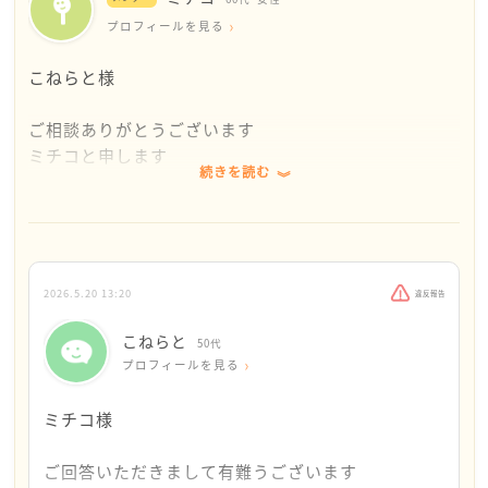
プロフィールを見る
こねらと様
ご相談ありがとうございます
ミチコと申します
続きを読む
このお辛い状況に、なんとお言葉をかければ良いもの
かと考えて何日も経ってしまいました。申し訳ありま
せん。
2026.5.20 13:20
違反報告
13年もの介護生活、お疲れ様でした。どうぞご自身に
誇りを持ってください。そんな…私なんか…って思わ
こねらと
50代
ないでください。すごいことをやり遂げたのですか
プロフィールを見る
ら。
ミチコ様
お仕事での人間関係がうまくいかなかったことは、と
ても残念でしたね。けれどもお話を伺う限り、就業3日
ご回答いただきまして有難うございます