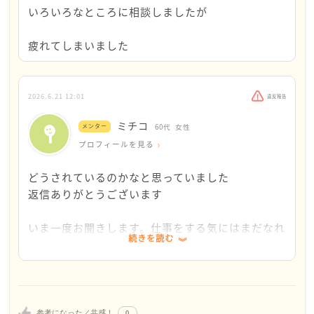
いろいろなところに相談しましたが
いします。
疲れてしまいました
2026.6.21 12:01
違反報告
ミチコ
メンター
60代
女性
プロフィールを見る
どうされているのかなと思っていました
返信ありがとうございます
いま一度お聞きします。仕事をする気にはまだなれ
続きを読む
ませんか?
ご自身はえらそうに言われて傷ついたのに、傷つけ
た方はのうのうと仕事を続けて稼いでいます。こね
らとさんは一生懸命お母様の看護と介護をしたの
0
参考になった／共感！