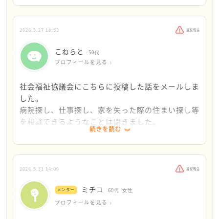
ですね。もうどうでもいいやと自暴自棄になって、
簡単に印鑑を押さないでくださいね、落ち着きまし
誰かに猫を託したい、猫の命だけは助けたいです。
ょう。
2026.5.27 18:53
違反報告
こねらと
このメンターカフェに「専門相談案内」の欄があり
50代
プロフィールを見る
ます。「暮らしに関する相談」「生きるのがつらい
と感じた時の相談」「こころの不安や悩みの相談」
社会福祉協議会にこちらに投稿した話をメールしま
とご相談内容によって分かれて表示されています。
した。
役所では、弁護士さんや司法書士さんが無料法律相
病院探し、仕事探し、家を失った際の住まい探し等
談もしています。繰り返しになりますが、ぜひ行政
を相談できるようなことは聞きました。
を頼ってください。
続きを読む
一度食べ物を持ってきてくれましたが、本来は預貯
金がまったくない人にしか提供しないそうで、今後
前に行かれた保健センターに、もう一度通ってご相
は出来ないと言われました。自分の食費を削るしか
談なさってもかまわないと思います。
出来ることがないものですからお願いしたのです
2026.5.31 14:09
違反報告
が…。弁護士に費用がかかるので預金は残しておか
「親の介護を長年してきたのに、姉が弁護士を経由
ミチコ
メンター
60代
女性
ないといけないのですが駄目らしいです。まだガリ
して相続遺留分の請求をしてきた。このままでは住
プロフィールを見る
ガリに痩せ細ってもいないので大したことないと思
むところが無くなりそう。どこに相談すればいいの
われたのかもしれません。夜眠れないというのも嘘
か教えてほしい」とお話ししてみてはいかがでしょ