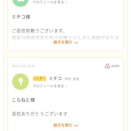
プロフィールを見る
このメンターカフェの「専門相談案内」に「暮らし
こねらとさんの飼い猫はとらねこなのかな？これから
に関する相談案内」の欄があります。こういった所
も、猫さんと仲良く暮らしてくださいね。
ミチコ様
にもご相談なさってください。
あんまり良いお返事はできませんでした。ごめんなさ
ご返信有難うございます。
何もできないとお書きですが、このメンターカフェ
い。でも、多くのメンターが心配していると思いま
遺留分侵害請求の件で弁護士さんから連絡がありま
を探してくださり、そしてお気持ちを寄せてくださ
す。
続きを読む
した。弁護士さんの知り合いの不動産会社からリー
っています。こらねとさんは、何もできなくはない
スバックの検討をしてもらったそうです。
のです。一歩前に踏み出しておられると思います。
1348万円で売却、
毎月賃料が16万8000円だそうです。
2026.5.23 16:10
違反報告
売却金から向こうに精算するそうです。
ミチコ
メンター
60代
女性
月16万8000円なんて払えません。
プロフィールを見る
猫と住めるアパートも探してみましたが、現在無職
こらねと様
なのでそもそも借りられないのではないかと。
住処を失う日が急速に近づいてる感じで、恐ろしい
返信ありがとうございます
気持ちでいっぱいです…。
弁護士さんに見捨てられてしまったのだろうかと、
続きを読む
お姉様は弁護士を立てて遺留分の請求をしてきたの
絶望してしまいました。