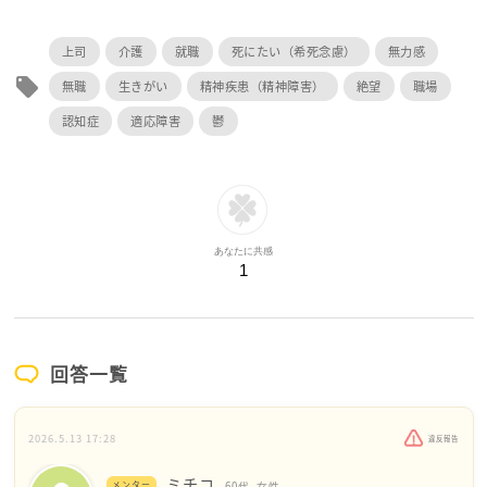
上司
介護
就職
死にたい（希死念慮）
無力感
local_offer
無職
生きがい
精神疾患（精神障害）
絶望
職場
認知症
適応障害
鬱
あなたに共感
1
回答一覧
2026.5.13 17:28
違反報告
ミチコ
メンター
60代
女性