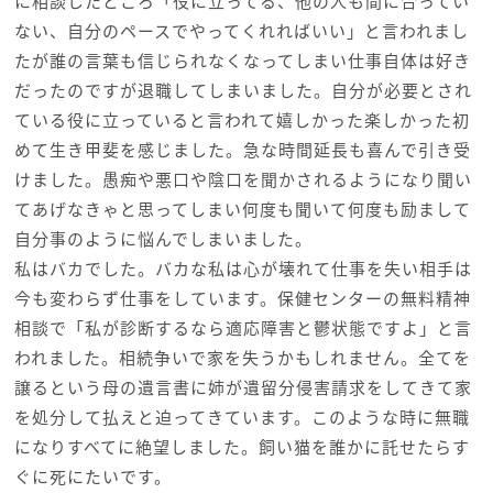
に相談したところ「役に立ってる、他の人も間に合ってい
ない、自分のペースでやってくれればいい」と言われまし
たが誰の言葉も信じられなくなってしまい仕事自体は好き
だったのですが退職してしまいました。自分が必要とされ
ている役に立っていると言われて嬉しかった楽しかった初
めて生き甲斐を感じました。急な時間延長も喜んで引き受
けました。愚痴や悪口や陰口を聞かされるようになり聞い
てあげなきゃと思ってしまい何度も聞いて何度も励まして
自分事のように悩んでしまいました。
私はバカでした。バカな私は心が壊れて仕事を失い相手は
今も変わらず仕事をしています。保健センターの無料精神
相談で「私が診断するなら適応障害と鬱状態ですよ」と言
われました。相続争いで家を失うかもしれません。全てを
譲るという母の遺言書に姉が遺留分侵害請求をしてきて家
を処分して払えと迫ってきています。このような時に無職
になりすべてに絶望しました。飼い猫を誰かに託せたらす
ぐに死にたいです。