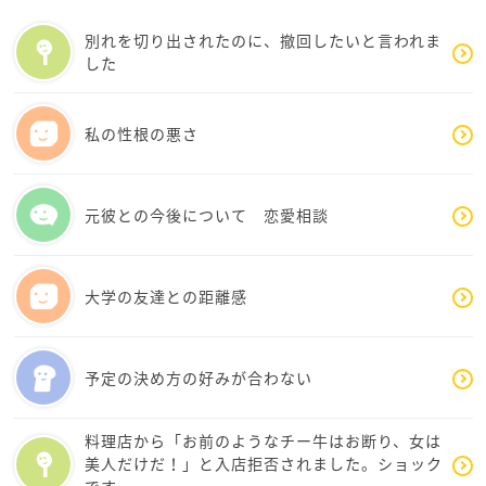
伝える言葉は、「整理できない状態である」と伝える
だけでも大丈夫です。
別れを切り出されたのに、撤回したいと言われま
した
それから、猫ちゃんの存在、とても大きいですね。猫
ちゃんを大切に思っているこねらとさんの優しさが伝
わってきました。だからこそ、どうか今すぐ人生を終
私の性根の悪さ
わらせる方向へ決めないでください。
まずは、
元彼との今後について 恋愛相談
・心療内科や精神科で正式に相談する
・生活リズムを少し整える
・信頼できる相談先を1つ増やす
大学の友達との距離感
・「今日は起きられた」だけでも合格にする
そこから一緒に立て直していきましょうね。
予定の決め方の好みが合わない
こねらとさんは、壊れたのではなく、長く頑張りすぎ
料理店から「お前のようなチー牛はお断り、女は
て、心が限界を超えてしまっただけです。
美人だけだ！」と入店拒否されました。ショック
今は「回復すること」が、一番大切なお仕事ですよ。