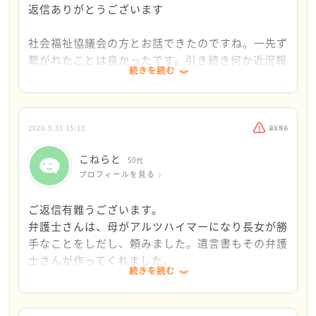
返信ありがとうございます
だと思われたのもしれません。最近涙が出ません。
う。
今まで散々泣いたからなのでしょうか…。朝起きる
社会福祉協議会の方とお話できたのですね。一先ず
と目やにで目が開かなくなり、こすらないと取れ
とてもお辛い状況ではありますが、このメンターカ
繋がれたことは良かったです。引き続き何か近況報
ず、目が真っ赤です。
フェに相談くださった、こねとらさんご自身の行動
続きを読む
告等をして、この繋がりを大切になさるとよいと思
どうにかしたくともどうにもできない状況を誰にも
力を思い出していただければと思います。こねとら
います。
わかってもらえないのだなと絶望しました。
さんは何も悪くありません。「私は何も悪くない」
というエネルギーを持って気持ちを奮い立たせてい
多くの人達を見てきた社会福祉協議会の方からする
2026.5.31 15:12
違反報告
ただけないかと、願うばかりです。
と、今回はこねらとさんの望むような返事を出せな
こねらと
かったのかもしれないですが、こねらとさんはまだ
50代
プロフィールを見る
気力が残っていると判断したのかもしれません。
ご返信有難うございます。
こねらとさんは、相続手続きの件で弁護士を雇うつ
弁護士さんは、母がアルツハイマーになり長女が勝
もりなのですね。そして、「バカな私は仕事を失
手なことをしだし、頼みました。遺言書もその弁護
い、相手はまだ働いている」と最初のご相談でご自
士さんが作ってくれました。
身の悔しい気持ちをお書きです。戦うお気持ちや根
続きを読む
性が残っている様に、私には思えます。
一日何もできず横になってばかりいるのですが…や
はり怠けていると思われたのでしょうね…大したこ
その気持ちに向き合ってみてはいかがでしょうか。