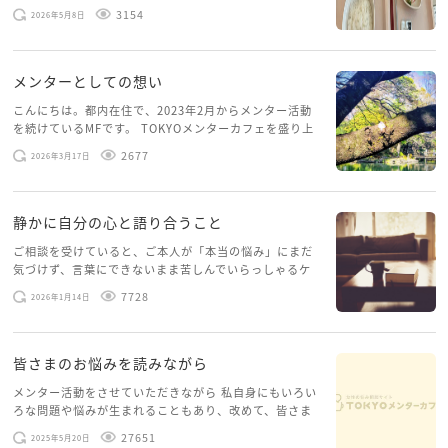
スを体験していて、しばらくメンターカフェに来られて
3154
2026年5月8日
いませんでした。体力だけでなく、気力も落ちパソコン
を開くこともできない […]
メンターとしての想い
こんにちは。都内在住で、2023年2月からメンター活動
を続けているMFです。 TOKYOメンターカフェを盛り上
げたいという想いから、勇気を出して初めてブログを投
2677
2026年3月17日
稿してみようと思います。少し自分のことを書いてみま
す。 心に […]
静かに自分の心と語り合うこと
ご相談を受けていると、ご本人が「本当の悩み」にまだ
気づけず、言葉にできないまま苦しんでいらっしゃるケ
ースがありますお悩みというのは、心の深いところ（深
7728
2026年1月14日
層心理）に触れることで、まったく違う角度から解決の
糸口が見えてくること […]
皆さまのお悩みを読みながら
メンター活動をさせていただきながら 私自身にもいろい
ろな問題や悩みが生まれることもあり、改めて、皆さま
のお悩みを読みながら 「みんな、もがいてる。わたし
27651
2025年5月20日
だけじゃないんだな」と、逆に励まされるような日々で