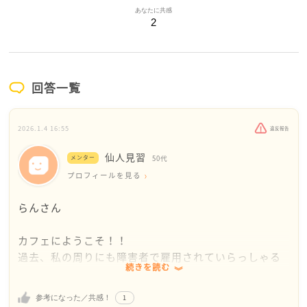
あなたに共感
2
回答一覧
2026.1.4 16:55
違反報告
仙人見習
メンター
50代
プロフィールを見る
らんさん
カフェにようこそ！！
過去、私の周りにも障害者で雇用されていらっしゃる
続きを読む
方（結構、重い）とお話ししたことがありますが、
「単純作業で、馬鹿にされている感じをしたとか、き
1
参考になった／共感！
ずついてしまった・・」