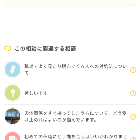
と話をしていらっしゃっていたことを覚えています。
本当にそう思います。
状況にあわせて考えるべきではないかと・・思います
が、雇い主としたらいかがとは思うのですが、いろい
ろとあるそうです。
仕事がヒマで辞めたいと考えはすばらしい考えです
この相談に関連する相談
よ！！
だだし、母子家庭で複数の職場で働いている方をお見
職場でよく見たり睨んでくる人への対処法につい
かけしますが、実になってないケースを多くお見かけ
て
します。
少しずつアップして、子供を大学生にしている母子家
庭仲間も大勢います。
苦しいです。
行政のサービスチェックもお勧めします。
実家には帰ると家賃の心配などありませんが帰ってく
るなと言うことならば、それは無理そうですよね。
肉体関係をすぐ持ってしまう方について、どう受
私の場合は、メンタル部分などいろいろありましたの
け止めればよいのか悩んでいます。
で、出戻りをしました。
介護もしましたがそれも今となればスキルとなりまし
初めての休職にどう向き合えばいいかわかりませ