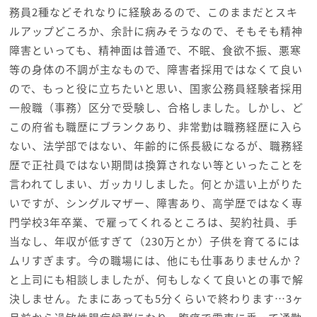
務員2種などそれなりに経験あるので、このままだとスキ
ルアップどころか、余計に病みそうなので、そもそも精神
障害といっても、精神面は普通で、不眠、食欲不振、悪寒
等の身体の不調が主なもので、障害者採用ではなくて良い
ので、もっと役に立ちたいと思い、国家公務員経験者採用
一般職（事務）区分で受験し、合格しました。しかし、ど
この府省も職歴にブランクあり、非常勤は職務経歴に入ら
ない、法学部ではない、年齢的に係長級になるが、職務経
歴で正社員ではない期間は換算されない等といったことを
言われてしまい、ガッカリしました。何とか這い上がりた
いですが、シングルマザー、障害あり、高学歴ではなく専
門学校3年卒業、で雇ってくれるところは、契約社員、手
当なし、年収が低すぎて（230万とか）子供を育てるには
ムリすぎます。今の職場には、他にも仕事ありませんか？
と上司にも相談しましたが、何もしなくて良いとの事で解
決しません。たまにあっても5分くらいで終わります…3ヶ