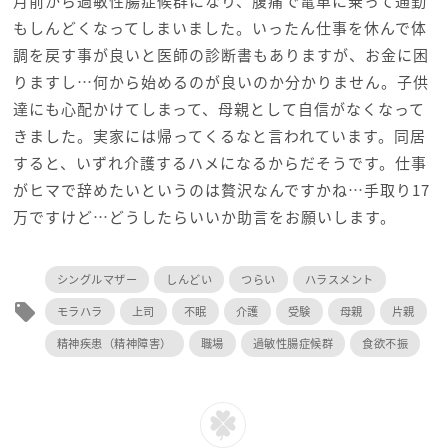
月前から過敏性腸症候群になり、腹痛で電車に乗って通勤
もしんどくなってしまいました。いったん仕事を休んで体
調を戻す事が良いと医師の診断書もありますが、お金に困
りますし…何から始めるのが良いのか分かりません。子供
達にも心配かけてしまって、母親として自信がなくなって
きました。実家には帰ってくるなと言われています。同居
すると、いずれ介護するハメになるからだそうです。仕事
がヒマで辞めたいというのは贅沢なんですかね…手取り17
万ですけど…どうしたらいいか助言をお願いします。
シングルマザー
しんどい
つらい
ハラスメント
local_offer
モラハラ
上司
不眠
介護
受験
母親
片親
精神疾患（精神障害）
職場
過敏性腸症候群
食欲不振