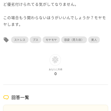
ど優劣付けられてる気がしてなりません。
この場合もう関わらないほうがいいんでしょうか？モヤモ
ヤします。
local_offer
ストレス
ブス
モヤモヤ
容姿（見た目）
美人
あなたに共感
0
回答一覧