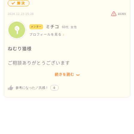
解決
2024.12.23 15:28
違反報告
ミチコ
メンター
60代
女性
プロフィールを見る
ねむり猫様
ご相談ありがとうございます
続きを読む
そのネッ友は、ねむり猫さんから手土産を貰ったこと
で、初めて気がついたのかもしれないです。「手土産
0
参考になった／共感！
を持参するといいんだ」と言うことに。
もう一度会ってみてはいかがでしょうか。それで、や
っぱりねむり猫さんが軽く見られている感じなら、そ
の時は終わりにすればどうかなと思います。