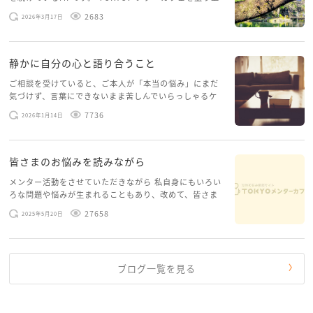
げたいという想いから、勇気を出して初めてブログを投
2683
2026年3月17日
稿してみようと思います。少し自分のことを書いてみま
す。 心に […]
静かに自分の心と語り合うこと
ご相談を受けていると、ご本人が「本当の悩み」にまだ
気づけず、言葉にできないまま苦しんでいらっしゃるケ
ースがありますお悩みというのは、心の深いところ（深
7736
2026年1月14日
層心理）に触れることで、まったく違う角度から解決の
糸口が見えてくること […]
皆さまのお悩みを読みながら
メンター活動をさせていただきながら 私自身にもいろい
ろな問題や悩みが生まれることもあり、改めて、皆さま
のお悩みを読みながら 「みんな、もがいてる。わたし
27658
2025年5月20日
だけじゃないんだな」と、逆に励まされるような日々で
す。 もう、わたし […]
ブログ一覧を見る