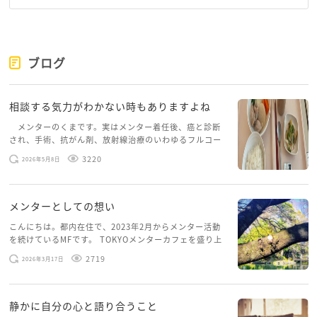
ブログ
相談する気力がわかない時もありますよね
メンターのくまです。実はメンター着任後、癌と診断
され、手術、抗がん剤、放射線治療のいわゆるフルコー
スを体験していて、しばらくメンターカフェに来られて
3220
2026年5月8日
いませんでした。体力だけでなく、気力も落ちパソコン
を開くこともできない […]
メンターとしての想い
こんにちは。都内在住で、2023年2月からメンター活動
を続けているMFです。 TOKYOメンターカフェを盛り上
げたいという想いから、勇気を出して初めてブログを投
2719
2026年3月17日
稿してみようと思います。少し自分のことを書いてみま
す。 心に […]
静かに自分の心と語り合うこと