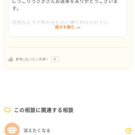
にっこりうさぎさんお返事をありがとうございま
私も色々考えている中で、家族がいなかったら死ん
す。
にっこりうさぎさんはまだお若いです、生きる意味を
でもいいと思っていたと思います。
見つける方法も違うと思います。
自由なようで色々なものに縛り付けられてい
これからどう生きようかな、そんな風に考えることが
人生って難しいですね
続きを読む
る・・・このお言葉に考えさせられます。
できるのはお若い方の特権です。
自由なようでいろんなものに縛り付けられてるよう
幸せは自分の心が決めるもの、と開き直れると気持
本を読まれたり、いろんな経験をしている人のyoutub
な感覚です。（自分でなくてもいい仕事、家庭、ま
ちが楽になるかもしれませんね。
eを見るのもいいと思います。
わりとの比較、これが王道の幸せという固定概念な
私も色々考えるいい機会になりました。
自分が行けそうにない外国の報告をされている方の動
ど、、）
お互い悩みながら、できれば前向きに生きていきた
画など、私はすごく勉強になっています。
そういうものを放っておいて、どう生きていこうか
4
参考になった／共感！
いですね。
その内に意味は見つかるかもしれないですよね。
と考えてみたいです
やり取りができましたこと、感謝いたします。
いい探し方が見つかりますように。
この相談に関連する相談
消えたくなる