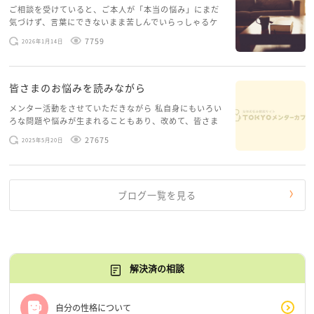
ご相談を受けていると、ご本人が「本当の悩み」にまだ
気づけず、言葉にできないまま苦しんでいらっしゃるケ
ースがありますお悩みというのは、心の深いところ（深
7759
2026年1月14日
層心理）に触れることで、まったく違う角度から解決の
糸口が見えてくること […]
皆さまのお悩みを読みながら
メンター活動をさせていただきながら 私自身にもいろい
ろな問題や悩みが生まれることもあり、改めて、皆さま
のお悩みを読みながら 「みんな、もがいてる。わたし
27675
2025年5月20日
だけじゃないんだな」と、逆に励まされるような日々で
す。 もう、わたし […]
ブログ一覧を見る
解決済の相談
自分の性格について