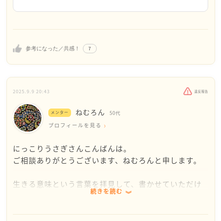
日々を回すだけでも疲れる、という言葉、とてもし
もしかしたら、お互いこれから何か見つかるのかもし
っくりきます。
れませんね。
その時のために、健康を維持し、お金を貯める時期な
気持ちは晴れないですが、あまり難しく考えずに生
のかもしれませんね。
きられるようになりたいです。がんばります。
7
参考になった／共感！
具体的なアドバイスとかではないですが、今はそうい
う時期なのかなとおもって
2025.9.9 20:43
静かに過ごすというのも一つの生き方かなと思いま
違反報告
す。
ねむろん
メンター
50代
無理に動いてみつけなくても、日々を回すだけでも疲
プロフィールを見る
れますよね。
ゆっくりお風呂にはいって、少し美味しいものを食べ
にっこりうさぎさんこんばんは。
たり、日々リフレッシュを取り入れて明日を迎えてゆ
ご相談ありがとうございます、ねむろんと申します。
けば、その先に、生きる目的につながっているかもし
れません。
生きる意味という言葉を拝見して、書かせていただけ
続きを読む
ればと出てまいりました。
未来は誰にもわからない。
私はプロフィールに書いていますが、生きる意味がわ
かりません。