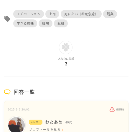
モチベーション
上司
死にたい（希死念慮）
残業
local_offer
生きる意味
職場
転職
あなたに共感
3
回答一覧
2025.9.9 20:01
違反報告
わたあめ
メンター
40代
プロフィールを見る