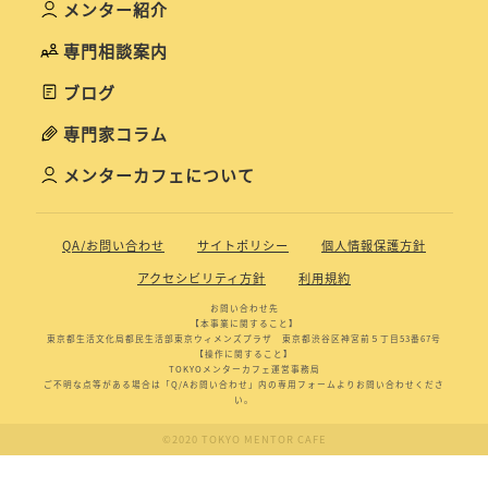
メンター紹介
専門相談案内
ブログ
専門家コラム
メンターカフェについて
QA/お問い合わせ
サイトポリシー
個人情報保護方針
アクセシビリティ方針
利用規約
お問い合わせ先
【本事業に関すること】
東京都生活文化局都民生活部東京ウィメンズプラザ 東京都渋谷区神宮前５丁目53番67号
【操作に関すること】
TOKYOメンターカフェ運営事務局
ご不明な点等がある場合は「Q/Aお問い合わせ」内の専用フォームよりお問い合わせくださ
い。
©2020 TOKYO MENTOR CAFE