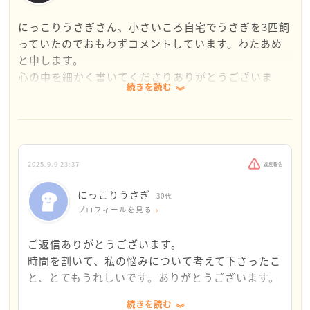
にっこりうさぎさん、小さいころ自宅でうさぎを3匹飼
っていたのでおもわずコメントしています。わたあめ
と申します。
心の中を細かく書いてくださりありがとうございま
続きを読む
す。
もどかしい気持ちがよくわかりました。
なんのために生きているのかわからなくなってい
る・・・と冒頭に書いていますが
2025.9.9 23:37
違反報告
何かのために生きていた時代があったので、そのとき
に比べたら、、、というものが心にあるのでしょう
にっこりうさぎ
30代
か。
プロフィールを見る
にっこりうさぎさんの文を読んで、私はなんのために
ご返信ありがとうございます。
生きているのかな、、、と考えてみましたが、しっか
時間を割いて、私の悩みについて考えて下さったこ
りと、これ！というのが浮かばなかったのが正直なと
と、とてもうれしいです。ありがとうございます。
ころです。
続きを読む