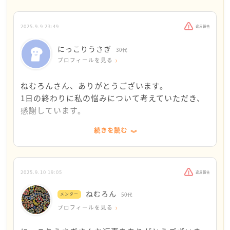
少しでも明るく、ワクワクしていただけたらと願いま
にっこりうさぎさんより歳を重ねているのですが、わ
す。
からないのです。
2025.9.9 23:49
違反報告
子育ても終わりに近づき、なんとなく体調もイマイチ
な日が増えて、仕事は頑張っているけれど自分でなく
にっこりうさぎ
30代
ちゃダメなわけでもなく・・・。
プロフィールを見る
ただ、まだ生きなくちゃとは考えています。
私が死ねば悲しんでくださる人々が目に浮かぶからで
ねむろんさん、ありがとうございます。
す。
1日の終わりに私の悩みについて考えていただき、
私は大事な人間をかなり前に亡くしました。
感謝しています。
私以外にも大勢の方が共に悲しんでくださいました。
続きを読む
亡くした人間の分も生きなくてはいけない、そして、
生きる意味がわからないと共感してくださって、少
周りを悲しませたくない。
し安心しました。
それが、私の死ねないモチベーションです。
また、なにごともなく1日がおわる幸せを感じられ
何でもない一日が終わる時に、特にいい事がない日も
てることが素晴らしいなと思いました。
2025.9.10 19:05
違反報告
多いですが、特に悪い事もなく、屋根がある家に住
今の私は正直小さな幸せが身の回りにたくさんある
ねむろん
み、そこそこ美味しい食事をいただけて一日を終われ
メンター
50代
ことはわかっていても、マイナスなことを考えてし
る、良かったなぁと思います。
プロフィールを見る
まうからです。
それができなくなった人間がいたからです。