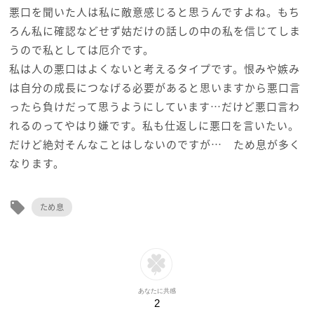
悪口を聞いた人は私に敵意感じると思うんですよね。もち
ろん私に確認などせず姑だけの話しの中の私を信じてしま
うので私としては厄介です。
私は人の悪口はよくないと考えるタイプです。恨みや嫉み
は自分の成長につなげる必要があると思いますから悪口言
ったら負けだって思うようにしています…だけど悪口言わ
れるのってやはり嫌です。私も仕返しに悪口を言いたい。
だけど絶対そんなことはしないのですが… ため息が多く
なります。
local_offer
ため息
あなたに共感
2