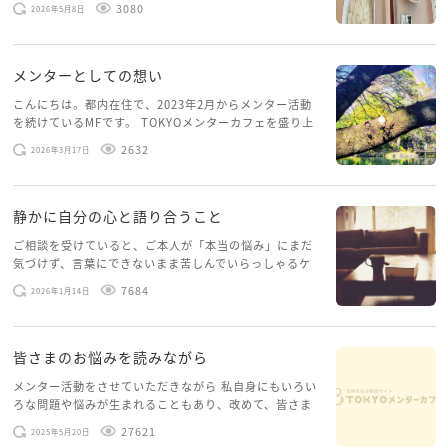
3080
2026年5月8日
いませんでした。体力だけでなく、気力も落ちパソコン
を開くこともできない […]
メンターとしての想い
こんにちは。都内在住で、2023年2月からメンター活動
を続けているMFです。 TOKYOメンターカフェを盛り上
げたいという想いから、勇気を出して初めてブログを投
2632
2026年3月17日
稿してみようと思います。少し自分のことを書いてみま
す。 心に […]
静かに自分の心と語り合うこと
ご相談を受けていると、ご本人が「本当の悩み」にまだ
気づけず、言葉にできないまま苦しんでいらっしゃるケ
ースがありますお悩みというのは、心の深いところ（深
7684
2026年1月14日
層心理）に触れることで、まったく違う角度から解決の
糸口が見えてくること […]
皆さまのお悩みを読みながら
メンター活動をさせていただきながら 私自身にもいろい
ろな問題や悩みが生まれることもあり、改めて、皆さま
のお悩みを読みながら 「みんな、もがいてる。わたし
27621
2025年5月20日
だけじゃないんだな」と、逆に励まされるような日々で