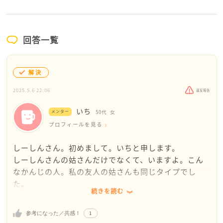
回答一覧
解決
2025.5.6 22:06
違反報告
いち
メンター
50代
女
プロフィールを見る
しーしんさん。初めまして。いちと申します。
しーしんさんの姑さんだけでなくて、いますよ。こん
なかんじの人。私の友人の姑さんも同じタイプでし
た。
続きを読む
このような人は、話も上手で、悪口でもおもしろおか
しく言えるんですよね。嫁の悪口言って盛り上げたい
1
参考になった／共感！
だけなんだろうなと思います。注目を集めるための手