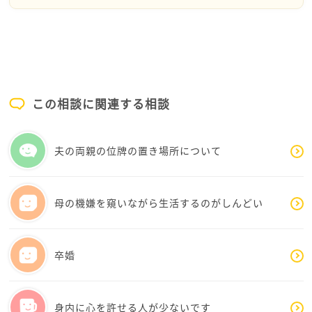
段だと思うので、やめれないと思います。
言われるしーしんさんはたまったもんじゃないですよ
ね。イヤですね。厄介です。
でも、同じところに行かないから、しーしんさんはす
ごいです。
私の友人も、同じ事したら、イヤな姑と同じになるか
この相談に関連する相談
らと言ってました。悪口を言うとブスになる！と自分
に言い聞かせてました。
しーしんさんも、同じところに行かない！ブスになっ
夫の両親の位牌の置き場所について
てしまう！と自分に言ってがんばって下さい！
母の機嫌を窺いながら生活するのがしんどい
卒婚
身内に心を許せる人が少ないです