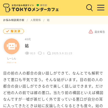
お悩み相談掲示板
人間関係
姑
解決済
違反報告
40代
姑
813
1
2025.5.6 21:15
しーしん
プロフィール
目の前の人の都合の良い話しができて、なんとでも解釈で
きて悪口も平気で言う。そんな姑がいます。目の前の人の
都合の良い話しができるので楽しく話しはできます。だけ
ど他の人の前では嫁の悪口。当たり前の構図といえば構図
なんですが…嘘が甚だしく外で言っている悪口が自分の耳
に入ってきたときは姑に反論したくなるときも度々。姑の