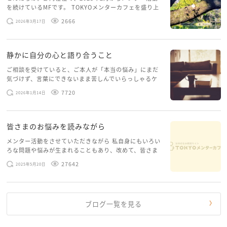
を続けているMFです。 TOKYOメンターカフェを盛り上
げたいという想いから、勇気を出して初めてブログを投
2666
2026年3月17日
稿してみようと思います。少し自分のことを書いてみま
す。 心に […]
静かに自分の心と語り合うこと
ご相談を受けていると、ご本人が「本当の悩み」にまだ
気づけず、言葉にできないまま苦しんでいらっしゃるケ
ースがありますお悩みというのは、心の深いところ（深
7720
2026年1月14日
層心理）に触れることで、まったく違う角度から解決の
糸口が見えてくること […]
皆さまのお悩みを読みながら
メンター活動をさせていただきながら 私自身にもいろい
ろな問題や悩みが生まれることもあり、改めて、皆さま
のお悩みを読みながら 「みんな、もがいてる。わたし
27642
2025年5月20日
だけじゃないんだな」と、逆に励まされるような日々で
す。 もう、わたし […]
ブログ一覧を見る