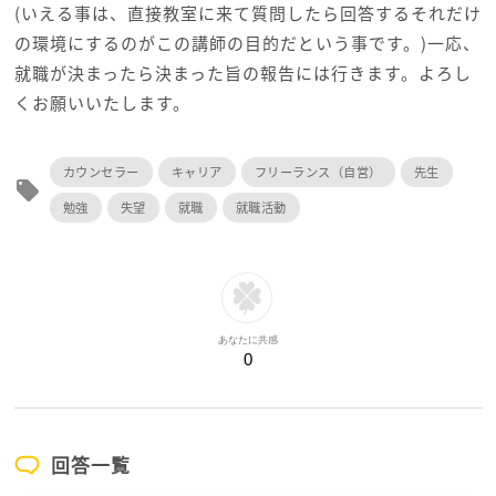
(いえる事は、直接教室に来て質問したら回答するそれだけ
の環境にするのがこの講師の目的だという事です。)一応、
就職が決まったら決まった旨の報告には行きます。よろし
くお願いいたします。
カウンセラー
キャリア
フリーランス（自営）
先生
local_offer
勉強
失望
就職
就職活動
あなたに共感
0
回答一覧