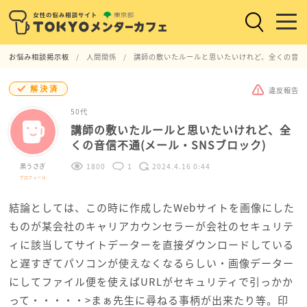
お悩み相談掲示板
人間関係
講師の敷いたルールと思いたいけれど、全くの音信不
解決済
違反報告
50代
講師の敷いたルールと思いたいけれど、全
くの音信不通(メール・SNSブロック)
黒うさぎ
1800
1
2024.4.16 0:44
プロフィール
結論としては、この時に作成したWebサイトを画像にした
ものが某会社のキャリアカウンセラーが会社のセキュリテ
ィに該当してサイトデーターを直接ダウンロードしている
と遅すぎてパソコンが使えなくなるらしい・画像データー
にしてファイル便を使えばURLがセキュリティで引っかか
って・・・・・>まぁ先生に尋ねる事柄が出来たり等。印