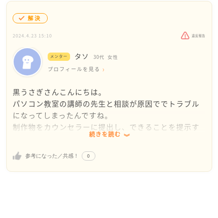
解決
2024.4.23 15:10
違反報告
タソ
メンター
30代
女性
プロフィールを見る
黒うさぎさんこんにちは。
パソコン教室の講師の先生と相談が原因ででトラブル
になってしまったんですね。
制作物をカウンセラーに提出し、できることを提示す
続きを読む
ることで希望の職種につけるようにすることが今一番
優先しなければいけないことということですね。
0
参考になった／共感！
外部媒体（DVD-R）等であればカウンセラーの方もセ
キュリティにひっかからず見れるのかな？と思いまし
たがいかがでしょうか。
講師の方とはもう縁が切れたということなので、関わ
らなくていいのかなと思います。