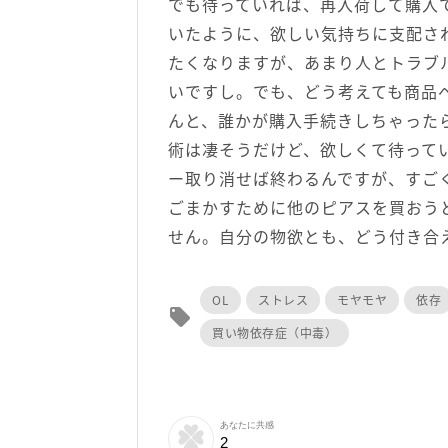
でも待っていれば、再入荷して購入
いたように、欲しい気持ちに支配さ
たくなりますが、あまり人とトラブ
いですし。でも、どう考えても商品ペ
んと、誰かが購入手続きしちゃった
術は凄そうだけど、欲しくて待って
ー取り消せば終わるんですが、すご
ごまかすために他のピアスを買おう
せん。自分の物欲とも、どう付き合
OL
ストレス
モヤモヤ
依存
local_offer
買い物依存症（中毒）
あなたに共感
2