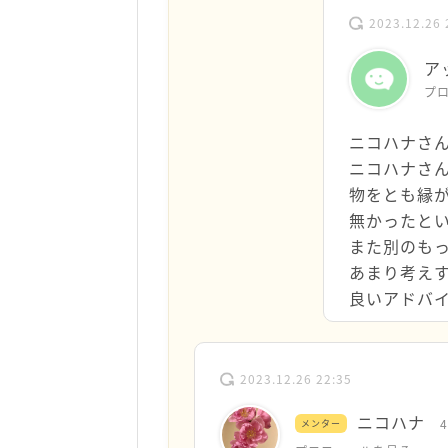
2023.12.26 
ア
プ
ニコハナさ
ニコハナさ
物をとも縁
無かったと
また別のも
あまり考え
良いアドバ
2023.12.26 22:35
ニコハナ
メンター