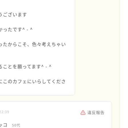
うございます
たです^ - ^
ったからこそ、色々考えちゃい
とを願ってます^ - ^
にこのカフェにいらしてくださ
22:39
違反報告
ッコ
50代