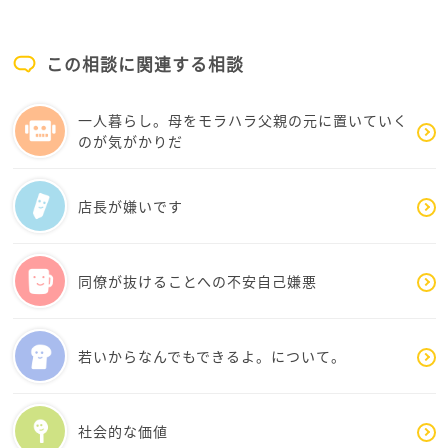
契約社員として採用される際の要件はどのようなもの
だったのでしょうか？仕事内容の詳細など、どのよう
になっていましたか？
この相談に関連する相談
もしかしたら、採用する側の希望とシャムロックさん
の希望にズレがあったのかしら？と考えがよぎりまし
一人暮らし。母をモラハラ父親の元に置いていく
た。
のが気がかりだ
また、一緒に組んでいる方もシャムロックさんと同じ
契約社員ですか？先に採用されている方ですか？
店長が嫌いです
拝見する限り相手の方がどのような採用で、どのくら
い今の職場にいらっしゃるのか推測出来かねないです
同僚が抜けることへの不安自己嫌悪
が…
もし、相手の方がシャムロックさんとは違う形態での
雇用だったり、先に雇用されている方だった場合、相
若いからなんでもできるよ。について。
手のキャリアや年齢はあまり拘らずに対応された方が
良いと思います。
そして、気分的に面白くないかもしれませんが、キャ
社会的な価値
リアは関係なく、相手の方が職場にとって要望する働