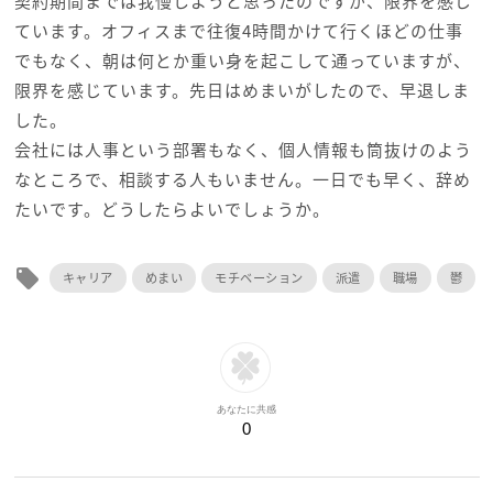
契約期間までは我慢しようと思ったのですが、限界を感じ
ています。オフィスまで往復4時間かけて行くほどの仕事
でもなく、朝は何とか重い身を起こして通っていますが、
限界を感じています。先日はめまいがしたので、早退しま
した。
会社には人事という部署もなく、個人情報も筒抜けのよう
なところで、相談する人もいません。一日でも早く、辞め
たいです。どうしたらよいでしょうか。
local_offer
キャリア
めまい
モチベーション
派遣
職場
鬱
あなたに共感
0