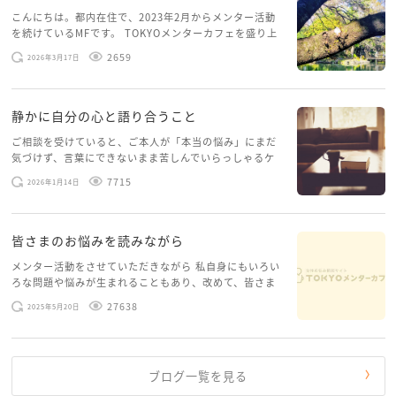
こんにちは。都内在住で、2023年2月からメンター活動
を続けているMFです。 TOKYOメンターカフェを盛り上
げたいという想いから、勇気を出して初めてブログを投
2659
2026年3月17日
稿してみようと思います。少し自分のことを書いてみま
す。 心に […]
静かに自分の心と語り合うこと
ご相談を受けていると、ご本人が「本当の悩み」にまだ
気づけず、言葉にできないまま苦しんでいらっしゃるケ
ースがありますお悩みというのは、心の深いところ（深
7715
2026年1月14日
層心理）に触れることで、まったく違う角度から解決の
糸口が見えてくること […]
皆さまのお悩みを読みながら
メンター活動をさせていただきながら 私自身にもいろい
ろな問題や悩みが生まれることもあり、改めて、皆さま
のお悩みを読みながら 「みんな、もがいてる。わたし
27638
2025年5月20日
だけじゃないんだな」と、逆に励まされるような日々で
す。 もう、わたし […]
ブログ一覧を見る