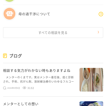
き方をしていて、それを評価されている可能性もあり
ます。
母の過干渉について
シャムロックさんの契約期間はいつまででしょうか？
後何年もあるのか、あと数ヶ月なのか…
すべての相談を見る
あと数ヶ月なのであれば契約期間まで続けて、その後
の判断をされることをお勧めします。
次の仕事を探す際にも途中で辞めているというと採用
側は、その辺りを突いてくると思いますので。
ブログ
でも、シャムロックさんがもう無理！と精神的に限界
相談する気力がわかない時もありますよね
を感じているのであれば、表向きは通勤時間を理由に
して辞めるのも良いかと思います。
メンターのくまです。実はメンター着任後、癌と診断
され、手術、抗がん剤、放射線治療のいわゆるフルコー
スを体験していて、しばらくメンターカフェに来られて
ご自分の心身の負担が軽減されて、ご自分の納得でき
3132
2026年5月8日
いませんでした。体力だけでなく、気力も落ちパソコン
るやり甲斐のある職場で働けることを陰ながら応援し
を開くこともできない […]
ています。
メンターとしての想い