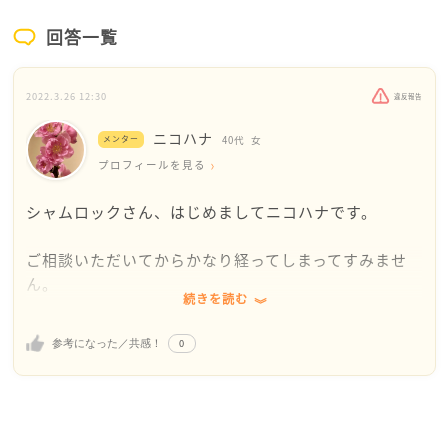
回答一覧
2022.3.26 12:30
違反報告
ニコハナ
メンター
40代
女
プロフィールを見る
シャムロックさん、はじめましてニコハナです。
ご相談いただいてからかなり経ってしまってすみませ
ん。
続きを読む
その後何か変化はありましたか？
0
参考になった／共感！
往復4時間かけての通勤！良く頑張っていますね。
そのような中、思ったような仕事が出来ずモチベーシ
ョンが下がって、通勤も辛くなりますよね。