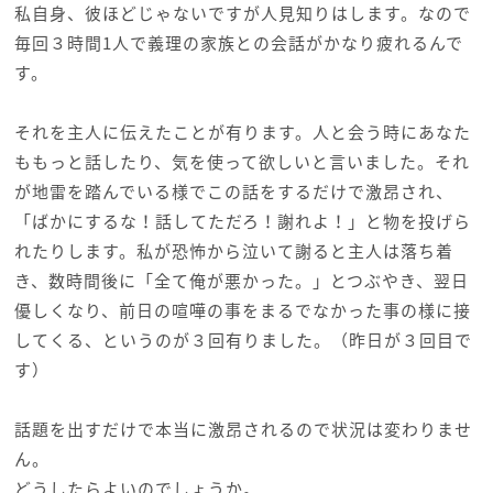
私自身、彼ほどじゃないですが人見知りはします。なので
毎回３時間1人で義理の家族との会話がかなり疲れるんで
す。
それを主人に伝えたことが有ります。人と会う時にあなた
ももっと話したり、気を使って欲しいと言いました。それ
が地雷を踏んでいる様でこの話をするだけで激昂され、
「ばかにするな！話してただろ！謝れよ！」と物を投げら
れたりします。私が恐怖から泣いて謝ると主人は落ち着
き、数時間後に「全て俺が悪かった。」とつぶやき、翌日
優しくなり、前日の喧嘩の事をまるでなかった事の様に接
してくる、というのが３回有りました。（昨日が３回目で
す）
話題を出すだけで本当に激昂されるので状況は変わりませ
ん。
どうしたらよいのでしょうか。