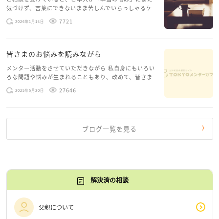
配偶者やパートナーから受けている様々な暴力に関す
気づけず、言葉にできないまま苦しんでいらっしゃるケ
る相談に対応しています。
ースがありますお悩みというのは、心の深いところ（深
7721
2026年1月14日
恐怖を与えるのも暴力です。
層心理）に触れることで、まったく違う角度から解決の
糸口が見えてくること […]
今すぐに相談しなくともサイトを見てみるだけでもよ
いです。
皆さまのお悩みを読みながら
今の状況をよかったら教えてくださいね。
メンター活動をさせていただきながら 私自身にもいろい
ろな問題や悩みが生まれることもあり、改めて、皆さま
のお悩みを読みながら 「みんな、もがいてる。わたし
27646
2025年5月20日
だけじゃないんだな」と、逆に励まされるような日々で
す。 もう、わたし […]
ブログ一覧を見る
解決済の相談
父親について