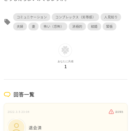
コミュニケーション
コンプレックス（劣等感）
人見知り
local_offer
夫婦
妻
怖い（恐怖）
消極的
結婚
緊張
あなたに共感
1
回答一覧
2022.3.5 23:04
違反報告
退会済