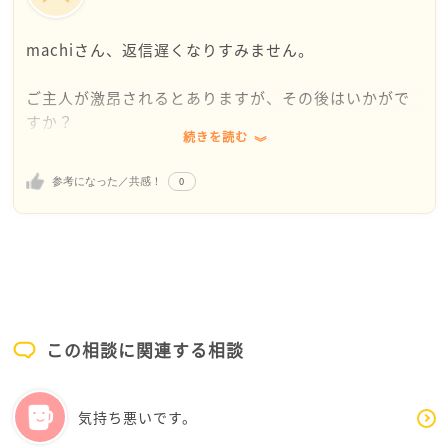
machiさん、返信遅くなりすみません。
ご主人が激昂されるとありますが、その後はいかがで
すか？
続きを読む
怖い思いはされていませんか。
普段は大人しい人でも、大声で激昂し物まで投げられ
0
参考になった／共感！
るとなると、私でも恐怖を感じると思います。
machiさん大丈夫ですか。
ご飯は食べれてますか。睡眠は取れていますでしょう
か。
あなたのことが心配です。
もし食欲がなく、眠れない日が続いてたらメンタルク
リニックの受診も考えてみてくださいね。
この相談に関連する相談
ご主人が激昂するのは「人に話しかけてほしい」とお
願いした時だけですか。
気持ち悪いです。
他の話題でこのように怒り出すことはないのでしょう