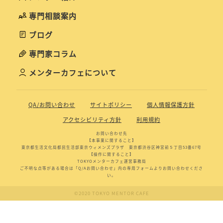
専門相談案内
ブログ
専門家コラム
メンターカフェについて
QA/お問い合わせ
サイトポリシー
個人情報保護方針
アクセシビリティ方針
利用規約
お問い合わせ先
【本事業に関すること】
東京都生活文化局都民生活部東京ウィメンズプラザ 東京都渋谷区神宮前５丁目53番67号
【操作に関すること】
TOKYOメンターカフェ運営事務局
ご不明な点等がある場合は「Q/Aお問い合わせ」内の専用フォームよりお問い合わせくださ
い。
©2020 TOKYO MENTOR CAFE