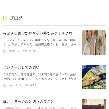
もし聴くことが苦手でないのなら、無理して自分から
話さずに、相手の話に耳を傾けているだけでもいいと
思いますよ。それもコミュニケーションです。
ブログ
私の弟夫婦は年末などに実家に帰省しても2階に上がっ
相談する気力がわかない時もありますよね
て、食事の時しか降りてきません。
こちらとしては年に数回しか会えないし、近況知りた
メンターのくまです。実はメンター着任後、癌と診断
され、手術、抗がん剤、放射線治療のいわゆるフルコー
いし、もっと会話したいのですが、相手が望んでいな
スを体験していて、しばらくメンターカフェに来られて
いことを無理強いしても意味ないなと思って彼らのし
3139
2026年5月8日
いませんでした。体力だけでなく、気力も落ちパソコン
たいように任せています。
を開くこともできない […]
会いに来てくれるだけでも、一緒に食事してくれるだ
メンターとしての想い
けでも嬉しいと思ってます。
machiさんやご主人のご親族はどうでしょうか。
こんにちは。都内在住で、2023年2月からメンター活動
を続けているMFです。 TOKYOメンターカフェを盛り上
げたいという想いから、勇気を出して初めてブログを投
2670
私は１のご主人の激昂の方が心配です。
2026年3月17日
稿してみようと思います。少し自分のことを書いてみま
一度、専門機関に相談してみてはいかがでしょうか。
す。 心に […]
東京ウィメンズプラザ
静かに自分の心と語り合うこと
https://www.twp.metro.tokyo.lg.jp/
ご相談を受けていると、ご本人が「本当の悩み」にまだ