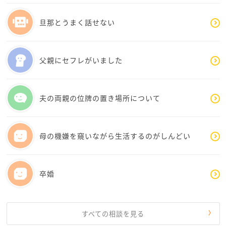
か。
この点も気になりました。
旦那とうまく話せない
大人しい人がいきなり怒り出す。しかも物まで投げ
る。
父親にセフレがいました
それほど「人に話かけることができていない」と言わ
れることが耐えられないのですね。
この話題はしばらく慎重になった方がよさそうです。
夫の両親の位牌の置き場所について
ご投稿を読んで、悩み事は2つに分けられると思いまし
た。
母の機嫌を窺いながら生活するのがしんどい
１．普段大人しいご主人が「人と話してほしい」とい
うと激しく激昂すること
2．人見知りのお二人が人と会話することが苦手である
卒婚
こと
２については苦痛を感じるのでしたら無理して話さな
くてもいいのではないかと私は思います。
すべての相談を見る
相手の話を聴くのも苦手ですか。