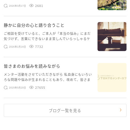
げたいという想いから、勇気を出して初めてブログを投
2681
2026年3月17日
稿してみようと思います。少し自分のことを書いてみま
す。 心に […]
静かに自分の心と語り合うこと
ご相談を受けていると、ご本人が「本当の悩み」にまだ
気づけず、言葉にできないまま苦しんでいらっしゃるケ
ースがありますお悩みというのは、心の深いところ（深
7732
2026年1月14日
層心理）に触れることで、まったく違う角度から解決の
糸口が見えてくること […]
皆さまのお悩みを読みながら
メンター活動をさせていただきながら 私自身にもいろい
ろな問題や悩みが生まれることもあり、改めて、皆さま
のお悩みを読みながら 「みんな、もがいてる。わたし
27655
2025年5月20日
だけじゃないんだな」と、逆に励まされるような日々で
す。 もう、わたし […]
ブログ一覧を見る