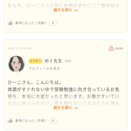
私も今、ひーこさんと同じ体調の変化にここ数年悩ま
続きを読む
されています。
一番違うのは年代だと思いますけれど（私は50台で
0
参考になった／共感！
す）。
睡眠時間が少ない日や夏（まさに今）などに胃の不調
に陥り、気圧の変化で頭痛が起こります。
先日大好きな場所へ旅をしてきたのですが、なんとそ
2025.9.10 06:40
違反報告
の間は冷たいものを沢山食べても多少寝不足でも、胃
めぐ先生
も頭もなんともならなかったのですよ。
メンター
50代
要するにストレス（季節、仕事など）が原因なのだろ
プロフィールを見る
うなと自己分析しています。
ひーこさん、こんにちは。
体調がすぐれない中で受験勉強に向き合っているお気
残念ながら、受験というものから今のひーこさんは逃
持ち、本当に大変だったと思います。お腹がすいてい
れられないと思いますので、そうしますと今の体調不
るのに食べられない、夜も眠れないとなると心も体も
良を完全に治すことは難しいと思います。
続きを読む
とても疲れてしまいますよね。
どうしたらいいかですが、なるべく不調の時には消化
のいいものを食べる、よくかむ、時間をしっかり開け
0
参考になった／共感！
まず大切なのは「自分の体を守ること」です。症状が
る、寝る時間近くには食べない、などの配慮が必要で