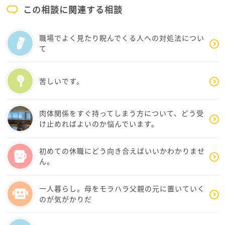
なので、念のため、胃カメラをお勧めします。
ごしてくださいね。ひーこさんの努力はちゃんと実を
この相談に関連する相談
進学後、話のネタにもなるかも
結びますよ。
検査の前にどの方法で胃カメラに挑むのかを医者によ
職場でよく見たり睨んでくる人への対処法につい
く相談してください！！
て
勉強を休んだら休んだで罪悪感・・・よくわかりま
す。それもストレス要因
苦しいです。
だったら、漫画の参考書などちょっと思考をかえてみ
ては・・
教育放送で基礎的な番組を眺めるのもお勧めです。
肉体関係をすぐ持ってしまう方について、どう受
（学年を下げるのもなかなかお勧めです）
け止めればよいのか悩んでいます。
あとは、得意なものから・・
初めての休職にどう向き合えばいいかわかりませ
ストレスで胃酸過多や逆流性気味になると体に良くな
ん。
いものがほしくなり、悪循環起こしていました。とり
あえず、これはお薬に頼るのが手っ取り早いです（経
一人暮らし。母をモラハラ父親の元に置いていく
験談）
のが気がかりだ
周りにも話してみてください、必ずお仲間が近くにい