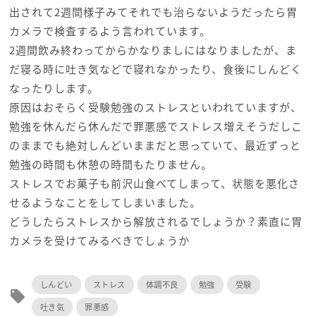
出されて2週間様子みてそれでも治らないようだったら胃
カメラで検査するよう言われています。
2週間飲み終わってからかなりましにはなりましたが、ま
だ寝る時に吐き気などで寝れなかったり、食後にしんどく
なったりします。
原因はおそらく受験勉強のストレスといわれていますが、
勉強を休んだら休んだで罪悪感でストレス増えそうだしこ
のままでも絶対しんどいままだと思っていて、最近ずっと
勉強の時間も休憩の時間もたりません。
ストレスでお菓子も前沢山食べてしまって、状態を悪化さ
せるようなことをしてしまいました。
どうしたらストレスから解放されるでしょうか？素直に胃
カメラを受けてみるべきでしょうか
しんどい
ストレス
体調不良
勉強
受験
local_offer
吐き気
罪悪感