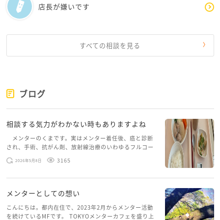
店長が嫌いです
ます。
今のストレスは将来決して無駄にはなりません、強く
なります。
すべての相談を見る
ガンバって！！
仙人見習より
ブログ
相談する気力がわかない時もありますよね
メンターのくまです。実はメンター着任後、癌と診断
され、手術、抗がん剤、放射線治療のいわゆるフルコー
スを体験していて、しばらくメンターカフェに来られて
3165
2026年5月8日
いませんでした。体力だけでなく、気力も落ちパソコン
を開くこともできない […]
メンターとしての想い
こんにちは。都内在住で、2023年2月からメンター活動
を続けているMFです。 TOKYOメンターカフェを盛り上