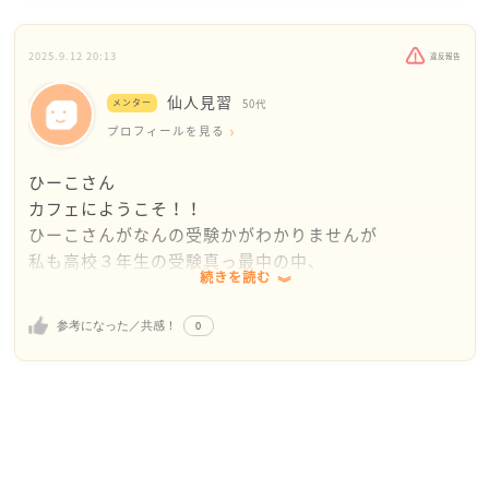
続いているのであれば、胃カメラの検査を受けてみる
すね。
のは安心につながります。はっきり原因が分かるだけ
お菓子はできれば不調の時は避けてください。
で「大きな病気じゃない」と確認でき、気持ちが軽く
脂っこいものやかたいものは消化に時間がかかり、胃
2025.9.12 20:13
違反報告
なることも多いです。
に負担をかけます。胃内停滞時間、で検索してみてく
仙人見習
メンター
50代
ださい。
ストレスが影響していると感じていても、「休んだら
プロフィールを見る
冷たい飲み物は当然胃を冷やしますのでこれもできれ
罪悪感がある」というお気持ちもよく分かります。で
ば避けた方がいいです。
ひーこさん
すが、少しだけ視点を変えてみましょう。休むこと
できれば市販のものでもいいですから、胃薬など手に
カフェにようこそ！！
は、逃げではなく、勉強の効率を上げる準備です。体
入れて不調の時に内服してみてはいかがでしょう。
ひーこさんがなんの受験かがわかりませんが
がしんどいまま机に向かうよりも、短時間でもリラッ
勿論今の状況を知るために胃カメラを受けるのも一つ
私も高校３年生の受験真っ最中の中、
クスした心身で取り組んだ方がずっと力になります。
の方法とは思いますが、それが必要か、おかかりの医
続きを読む
同じ状態になりました・・・
師に相談してみてください。
そして、胃カメラはなかったのでレントゲンをとしま
例えば、休憩時間に深呼吸をしたり、短い散歩をした
現状と上手に付き合いながら受験を乗り越えられると
0
参考になった／共感！
した。
り、温かい飲み物でほっとする時間を作ること。お菓
いいですね。
胃潰瘍手前と言われました。あと逆流性食道炎
子の代わりに消化に優しいスープやゼリーを選ぶの
志望校に合格できますように、応援しています。
まあ～ストレスで間違いないとはおもいますが
も、体に優しい工夫になります。
当時は、ピロリー菌はまだ世にメジャーデビューして
いなかったので
今の頑張りは必ず未来の力になります。どうか「体を
一般的な薬をもらっていましたが・・
整えることも勉強の一部」と思って、自分に優しく過