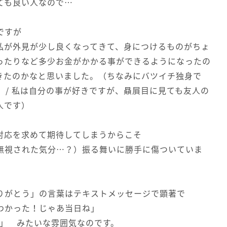
ても良い人なので…
ですが
私が外見が少し良くなってきて、身につけるものがちょ
ったりなど多少お金がかかる事ができるようになったの
きたのかなと思いました。（ちなみにバツイチ独身で
 / 私は自分の事が好きですが、贔屓目に見ても友人の
人です）
対応を求めて期待してしまうからこそ
無視された気分…？）振る舞いに勝手に傷ついていま
りがとう」の言葉はテキストメッセージで顕著で
わかった！じゃあ当日ね」
K」 みたいな雰囲気なのです。