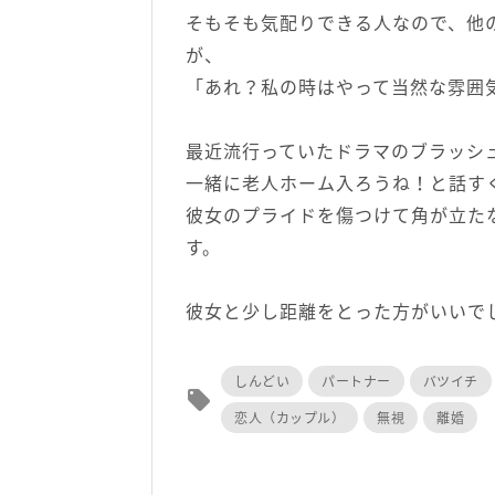
そもそも気配りできる人なので、他
が、
「あれ？私の時はやって当然な雰囲
最近流行っていたドラマのブラッシ
一緒に老人ホーム入ろうね！と話す
彼女のプライドを傷つけて角が立た
す。
彼女と少し距離をとった方がいいで
しんどい
パートナー
バツイチ
local_offer
恋人（カップル）
無視
離婚