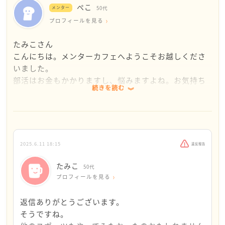
ぺこ
メンター
50代
プロフィールを見る
たみこさん
こんにちは。メンターカフェへようこそお越しくださ
いました。
部活はお金もかかりますし、悩みますよね。お気持ち
続きを読む
わかります。
息子さんは中学までバレーボールを続けてきたのです
ね。よくがんばりましたね。それを見守るたみこさん
も大変なことでしたよね。
2025.6.11 18:15
違反報告
もしかしたら、本当は息子さんは幼少期からサッカー
にも興味をお持ちだったのかなって感じました。
たみこ
50代
バレーボールを続けた息子さんなら、サッカーを高校
プロフィールを見る
で初心者から始める大変さはご理解の上の選択かな
と。
返信ありがとうございます。
息子さんの選択を
そうですね。