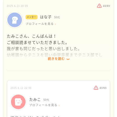
2025.6.11 20:35
違反報告
はな子
メンター
50代
プロフィールを見る
たみこさん、こんばんは！
ご相談読ませていただきました。
我が家も同じだったと思い出しました。
幼稚園からテニスを習い中学卒業までテニス部でし
続きを読む
た。が、高校から武道を始めました。当初たみこさん
と同じく初期費用に驚き、子供の決断を一瞬信じられ
ませんでしたが、入部するなら最後までやり通して欲
しい旨を伝えて引退まで続けました。大学でも入部し
ました。
2025.6.11 22:56
違反報告
もちろん完全な初心者でしたが、やはり他のことをや
ってみたくなったそうです。サッカー部は遠征もあり
たみこ
50代
保護者も大変だろうとお察ししますが、我が子と似た
プロフィールを見る
ような気分なのかも知れません。何をやるにも初期費