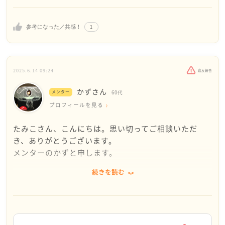
やる気がなさそうに、ぶっきらぼうに話されると、
経済的な負担も無視できませんし、「親の立場で応援
真剣に部活に取り組んでいるチームメイトに迷惑を
したいけど現実問題として悩む」のは自然なことで
かけるんじゃないかと心配な部分もあったんです
1
参考になった／共感！
す。もしご本人が「やっぱり合わない」と感じている
が、
のなら、早めにやめる選択肢も全く悪いことではあり
そうですね。
ません。ただ、せっかく一歩踏み出した今、「最低で
せっかく一歩踏み出したんだから、後ろ向きに考え
2025.6.14 09:24
もここまではやってみる」「これだけはやりきった」
違反報告
ず、これも一つの経験だ、と捉え、チャレンジして
と区切りを自分で決めてみるのも一つの経験です。
いくのもいいことですね。
かずさん
メンター
60代
どこまでやったら、辞めるつもりなのか、もう少し
プロフィールを見る
大切なのは、「やめる＝失敗」ではないと伝えてあげ
息子の考えを詳しく聞いてみようと思います。
ること。挑戦したからこそ、自分に合う・合わないが
たくさん、アドバイスをいただきまして、ありがと
たみこさん、こんにちは。思い切ってご相談いただ
わかるのです。親としては、お子さんがどんな選択を
うございました。
き、ありがとうございます。
しても、「チャレンジしたことを認める」「あなたな
とても参考になりました。
メンターのかずと申します。
りのペースでいい」と応援してあげてください。
続きを読む
いろいろな意見があると思いますが、
そして、「今後やりたいことが出てきた時、また応援
するからね」と伝えておくと、お子さんも安心できる
息子さんも高校生になったので、
と思います。
部活については息子さんを少し離れたところから見守
悩みながら進む今の時間も、きっとご家族にとって大