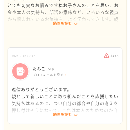
とても切実なお悩みですねお子さんのことを思い、お
金や本人の気持ち、部活の意味など、いろいろな視点
から悩まれているお気持ち、よく伝わってきます。親
続きを読む
としては「頑張って続けてほしい」と「無理に続けな
くてもいい」という気持ちが同時に湧いてきますよ
ね。
まず、サッカー部に挑戦しようと思ったお子さんの“新
2025.6.12 19:17
違反報告
しいことにチャレンジする気持ち”は、結果がどうであ
れ、とても価値のあることです。初心者で勇気を出し
たみこ
50代
て飛び込んだ、その経験自体が大きな財産になるはず
プロフィールを見る
です。
返信ありがとうございます。
一方で、本人の「長く続けるつもりはない」「そこま
親として新しいことに取り組んだことを応援したい
でやる気があるわけでもない」という本音も、今の時
気持ちはあるのに、つい自分の都合や自分の考えを
点で正直に話せていることは素晴らしいことです。無
押し付けそうになって、これは本人のためなのか自
続きを読む
理に続けて、本人の気持ちがすり減ってしまうのは本
分のためなのか、わからなくなってしまい、相談さ
末転倒ですよね。
せていただきました。