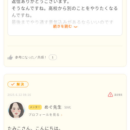
用はかかるものだな、と当時私も気づきました。たみ
返信ありがとうございます。
こさんも息子さんのこと応援してあげてくださいね。
そうなんですね。高校から別のことをやりたくなる
サッカーを一緒に観戦出来そうで羨ましいです。
んですね。
最後までやり通す意気込みがあるならいいのです
続きを読む
が、1年でやめるとか、試合には出たいと思わない
ので遠征には行かないとか言っているので、私も気
持ちがふらふらしてしまい、なかなか決断できずに
いましたが、
入部届も出しているので、やると決めたからには辞
1
参考になった／共感！
めるまでは真剣に取り組むように再度伝えようと思
います。
ありがとうございました。
解決
2025.6.12 08:16
違反報告
めぐ先生
メンター
50代
プロフィールを見る
たみこさん、こんにちは。