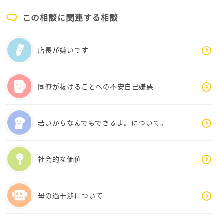
息子さんを応援、サポートしてあげてくださいね！
運動センスがそんなに良くないので、だから、ずっ
とバレーボールでもレギュラーになれなかったんだ
この相談に関連する相談
と思います。
少しずつ友達が技術を教えてくれているそうです
店長が嫌いです
が、息子としてはやめるほうに気持ちが傾いている
ようです。また、気が変わったらその時は思い切っ
て初期投資をしようと思います。
ありがとうございました。
同僚が抜けることへの不安自己嫌悪
若いからなんでもできるよ。について。
社会的な価値
母の過干渉について