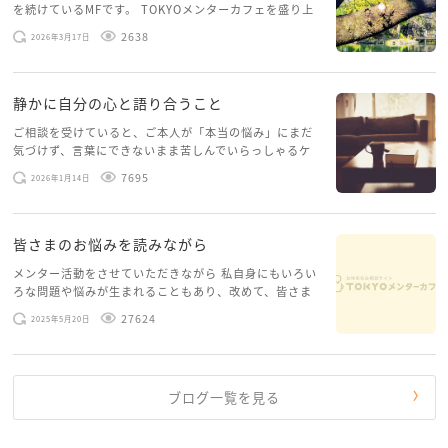
を続けているMFです。 TOKYOメンターカフェを盛り上
げたいという想いから、勇気を出して初めてブログを投
2638
2026年3月17日
稿してみようと思います。少し自分のことを書いてみま
す。 心に […]
静かに自分の心と語り合うこと
ご相談を受けていると、ご本人が「本当の悩み」にまだ
気づけず、言葉にできないまま苦しんでいらっしゃるケ
ースがありますお悩みというのは、心の深いところ（深
7695
2026年1月14日
層心理）に触れることで、まったく違う角度から解決の
糸口が見えてくること […]
皆さまのお悩みを読みながら
メンター活動をさせていただきながら 私自身にもいろい
ろな問題や悩みが生まれることもあり、改めて、皆さま
のお悩みを読みながら 「みんな、もがいてる。わたし
27624
2025年5月20日
だけじゃないんだな」と、逆に励まされるような日々で
す。 もう、わたし […]
ブログ一覧を見る