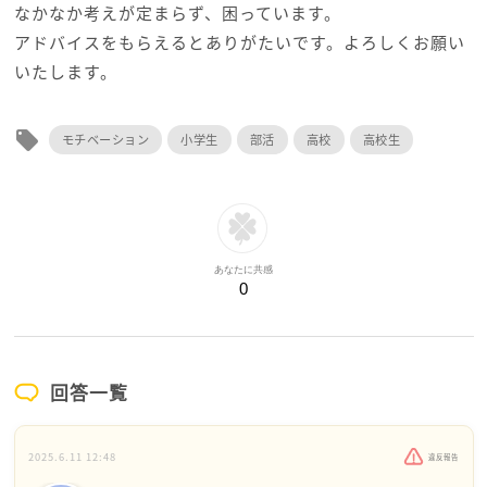
なかなか考えが定まらず、困っています。
アドバイスをもらえるとありがたいです。よろしくお願い
いたします。
local_offer
モチベーション
小学生
部活
高校
高校生
あなたに共感
0
回答一覧
2025.6.11 12:48
違反報告