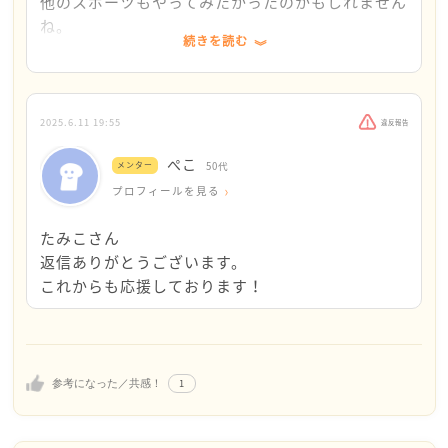
応援してあげてみてもいいのかなと思いました。
他のスポーツもやってみたかったのかもしれません
また、いつでもこちらにお越しくださいね。
ね。
続きを読む
いろいろ悩んで決めた部活なので、あまりお金のこ
とは言わず、やるからには一生懸命やるように言う
ことにしようかなと思いました。
2025.6.11 19:55
違反報告
ぺこ
メンター
50代
プロフィールを見る
たみこさん
返信ありがとうございます。
これからも応援しております！
1
参考になった／共感！