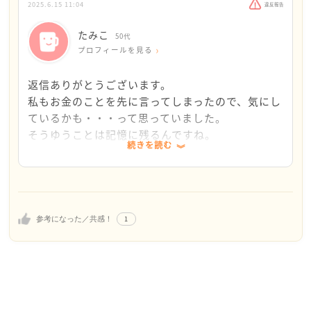
ってみてはいかがでしょうか？
切な成長の機会になります。
2025.6.15 11:04
違反報告
昔と違って、部活には驚くほどお金がかかりますよ
たみこ
50代
どんな結果になっても、親子で真剣に話し合った時間
ね。
プロフィールを見る
や悩んだ経験は、必ず将来の糧になると思います。
私も費用を聞いて驚いたことがあります。
今のこの悩みも、きっと息子さんの人生の大切な一ペ
返信ありがとうございます。
ージになるはずです。
いつも気軽にお金を出してあげることは難しいです
私もお金のことを先に言ってしまったので、気にし
が、
ているかも・・・って思っていました。
そこはぐっとこらえて、
そうゆうことは記憶に残るんですね。
続きを読む
「がんばって、応援しているよ」と笑顔で対応してあ
息子はあまり話さないので、つい私が自分の意見を
げると、
一方的に言ってしまっています。
息子さんも気落ちよく頑張れるのではないかと思いま
嫌なことを言われたら、もう何も聞こえないかのよ
す。
うに何もしゃべらなくなるし・・・
今回は大事なことなので、息子と話し合うよと言っ
1
参考になった／共感！
私は子どもの頃、親がケチでお金を出すのを渋ったこ
て、話し合いました。
とがあり、
皆様にご回答いただいたように、息子の新しい部活
それは今でも覚えています。
に挑戦したことはすごいことだと伝えました。た
だ、やはり、初心者は他にいないからか、実戦練習
サッカーの練習は想像以上に厳しいと思います。
が多く、ボールが怖いと言っていました。もともと