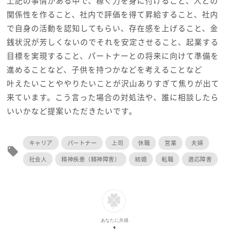
上記の事情がある中で、稼ぐ力を身に付けること、人との
関係性を作ること、社内で評価を得て昇給すること、社内
で自身の活動を認知してもらい、存在感を上げること、金
銭状況が芳しくないのでそれを安定させること、起業する
目標を実現すること、パートナーとの将来に向けて準備を
進めることなど、子供を持つかなどを考えることなど
叶えたいことややりたいことが沢山ありすぎて焦りが出て
来ています。こう言った場合の対処法や、誰に相談したら
いいかなど提案いただきたいです。
キャリア
パートナー
上司
休職
営業
夫婦
local_offer
社会人
精神疾患（精神障害）
結婚
転職
適応障害
あなたに共感