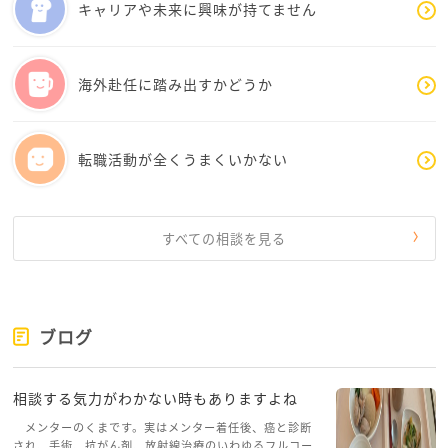
キャリアや未来に興味が持てません
一時休止を頼むとか、住民税の支払いの分割払いを自
治体に相談するとか、収入を増やす以外に月々の出費
を下げる・遅らせる方法もあります。無料のファイナ
海外赴任に踏み出すかどうか
ンシャルプランニング相談に行ってみるといいかもし
れませんよ。)
転職活動が全くうまくいかない
ちなみに私自身が20代に戻れるなら、「好きなことか
らやればよかったな〜」と40代の今は思っています。
(というか、結果的にそうなっていた気もします。)
すべての相談を見る
アオリイカさんは、
どれが一番好きですか？
どれからやりたいですか？
ブログ
相談する気力がわかない時もありますよね
メンターのくまです。実はメンター着任後、癌と診断
され、手術、抗がん剤、放射線治療のいわゆるフルコー