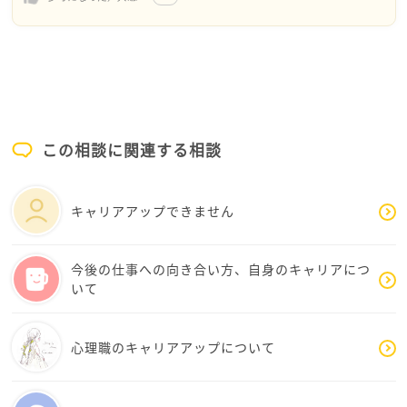
たなあと懐かしいような、焦る気持ちに共感してザワ
ザワするような、複雑な思いになりました。
人間ですから、同時にできることには限界があること
を、きっとアオリイカさんもわかっていらっしゃって、
かつ、優先順位をどうつけていったらいいかわからな
いのかな？
この相談に関連する相談
…なんて思いました。的外れだったらごめんなさい。
心理的な落ち着きを満たすことだけを考えるなら、き
キャリアアップできません
っと論理的に優先順位を整理できれば、少しは焦りは
減るのですよね。
ところがそうすると、予定通りに行かないことが出て
今後の仕事への向き合い方、自身のキャリアにつ
いて
くると、逆にさらに焦るんですよね〜。困ったもので
すよね、人間って。
(金銭状況の部分についてはある程度ロジックで安定を
心理職のキャリアアップについて
はかれるかもしれませんが、どんな風に厳しいのでし
ょう…？例えば、携帯電話を格安キャリアに変えると
か、機種を安いもので我慢するとか、奨学金の返済の