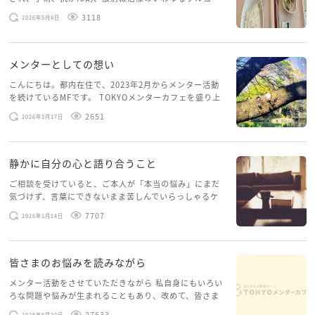
スを体験していて、しばらくメンターカフェに来られて
3118
2026年5月8日
いませんでした。体力だけでなく、気力も落ちパソコン
を開くこともできない […]
メンターとしての想い
こんにちは。都内在住で、2023年2月からメンター活動
を続けているMFです。 TOKYOメンターカフェを盛り上
げたいという想いから、勇気を出して初めてブログを投
2651
2026年3月17日
稿してみようと思います。少し自分のことを書いてみま
す。 心に […]
静かに自分の心と語り合うこと
ご相談を受けていると、ご本人が「本当の悩み」にまだ
気づけず、言葉にできないまま苦しんでいらっしゃるケ
ースがありますお悩みというのは、心の深いところ（深
7707
2026年1月14日
層心理）に触れることで、まったく違う角度から解決の
糸口が見えてくること […]
皆さまのお悩みを読みながら
メンター活動をさせていただきながら 私自身にもいろい
ろな問題や悩みが生まれることもあり、改めて、皆さま
のお悩みを読みながら 「みんな、もがいてる。わたし
27633
2025年5月20日