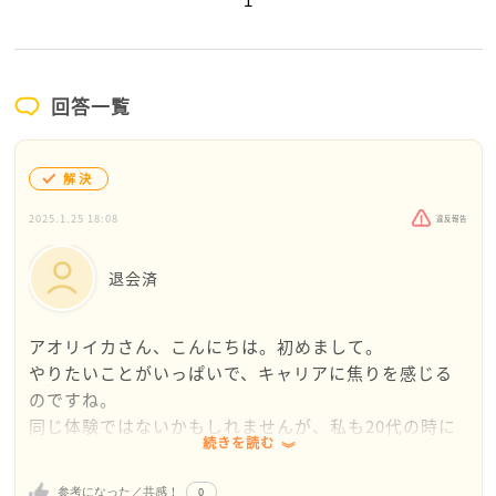
1
回答一覧
解決
2025.1.25 18:08
違反報告
退会済
アオリイカさん、こんにちは。初めまして。
やりたいことがいっぱいで、キャリアに焦りを感じる
のですね。
同じ体験ではないかもしれませんが、私も20代の時に
続きを読む
同じような気持ちにはなったことがあります。
アオリイカさんのご相談を読んで、そんなこともあっ
0
参考になった／共感！