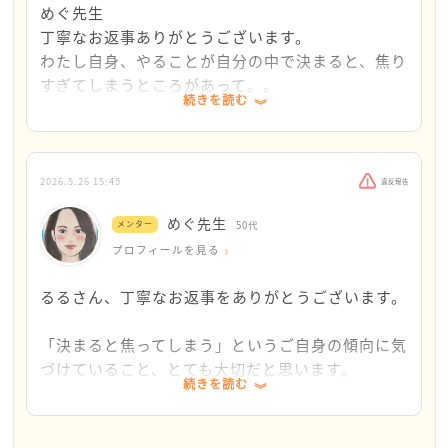
めぐ先生
ただ、現在の心理・福祉分野では、博士号があること
丁寧なお返事ありがとうございます。
だけがキャリア形成の正解ではなくなってきていま
わたし自身、やることが自分の中で決まると、焦り
す。実際に、修士課程修了後に現場経験を積みなが
すぎてしまうところがあって。。
続きを読む
ら、少しずつ地域での相談活動、オンライン相談、講
おっしゃっていただいた通りだなと思いました。
座開催、居場所支援などを広げ、独立につなげている
いろんな方とこのように、お話しし、アドバイスを
方も多くいらっしゃいます。特に児童福祉9年という実
聞きながら、無理のない範囲で、なにがしたいのか
績は、大きな信頼資産になります。
ゆっくり考えるのもいいなと、いただいた文章を読
2026.5.26 15:45
違反報告
んで感じました。
めぐ先生
ですので、「進学か、仕事か」を今すぐ二択にしなく
メンター
50代
時間を割いてご返信いただき、ありがとうございま
ても良いのではないでしょうか。まずは臨床を続けな
プロフィールを見る
した。
がら、小さくでも自分の活動を始めてみることも一つ
るるさん、丁寧なお返事をありがとうございます。
の方法です。その中で、「研究を深めたい」のか、
「現場で支援を広げたい」のか、ご自身の軸が少しず
「決まると焦ってしまう」というご自身の傾向に気
つ見えてくることがあります。
づけていること、とても大切だと思います。
続きを読む
真面目な方ほど、早く答えを出そうとしてしまいま
るるさんは、すでに多くの方の心に寄り添ってこられ
すよね。
た方です。焦って答えを出すよりも、自分がどんな支
援者でありたいか を大切にされることが、結果的に長