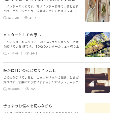
メンターのくまです。実はメンター着任後、癌と診断
され、手術、抗がん剤、放射線治療のいわゆるフルコー
スを体験していて、しばらくメンターカフェに来られて
3107
2026年5月8日
いませんでした。体力だけでなく、気力も落ちパソコン
を開くこともできない […]
メンターとしての想い
こんにちは。都内在住で、2023年2月からメンター活動
を続けているMFです。 TOKYOメンターカフェを盛り上
げたいという想いから、勇気を出して初めてブログを投
2649
2026年3月17日
稿してみようと思います。少し自分のことを書いてみま
す。 心に […]
静かに自分の心と語り合うこと
ご相談を受けていると、ご本人が「本当の悩み」にまだ
気づけず、言葉にできないまま苦しんでいらっしゃるケ
ースがありますお悩みというのは、心の深いところ（深
7699
2026年1月14日
層心理）に触れることで、まったく違う角度から解決の
糸口が見えてくること […]
皆さまのお悩みを読みながら