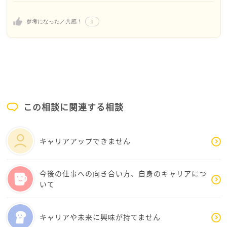
でも今は、無理に結論を急がず、いろんな人の言葉
く続くキャリアにつながるように感じます。
に触れながら「自分はどうしたいのか」を少しずつ
1
参考になった／共感！
見つけていく時期でもいいのだと思います。
どうか、ご自身の歩みも大切にされてくださいね。
るるさんのペースで大丈夫です。
またいつでもお話ししてくださいね。
この相談に関連する相談
キャリアアップできません
今後の仕事への向き合い方、自身のキャリアにつ
いて
キャリアや未来に興味が持てません