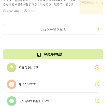
メンター活動をさせていただきながら 私自身にもいろい
ろな問題や悩みが生まれることもあり、改めて、皆さま
のお悩みを読みながら 「みんな、もがいてる。わたし
27627
2025年5月20日
だけじゃないんだな」と、逆に励まされるような日々で
す。 もう、わたし […]
ブログ一覧を見る
解決済の相談
不安だらけです
死にたいです
夫が内緒で借金していた