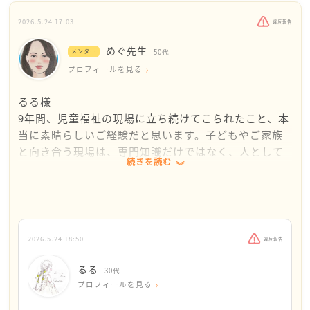
2026.5.24 17:03
違反報告
めぐ先生
メンター
50代
プロフィールを見る
るる様
9年間、児童福祉の現場に立ち続けてこられたこと、本
当に素晴らしいご経験だと思います。子どもやご家族
と向き合う現場は、専門知識だけではなく、人として
続きを読む
の忍耐力や温かさも必要とされる場所です。その積み
重ねは、決して簡単に得られるものではありません。
一方で、「このままで良いのだろうか」「次のステッ
プをどうするか」と迷われる時期は、真剣に仕事と向
2026.5.24 18:50
違反報告
き合っている方ほど訪れるものだと感じます。博士後
期課程に進む選択は、専門性や研究の幅を広げる可能
るる
30代
性がありますが、費用面や時間的負担も大きく、臨床
プロフィールを見る
との両立に悩まれるのも自然なことです。