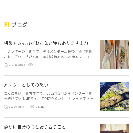
ブログ
相談する気力がわかない時もありますよね
メンターのくまです。実はメンター着任後、癌と診断
され、手術、抗がん剤、放射線治療のいわゆるフルコー
スを体験していて、しばらくメンターカフェに来られて
3089
2026年5月8日
いませんでした。体力だけでなく、気力も落ちパソコン
を開くこともできない […]
メンターとしての想い
こんにちは。都内在住で、2023年2月からメンター活動
を続けているMFです。 TOKYOメンターカフェを盛り上
げたいという想いから、勇気を出して初めてブログを投
2636
2026年3月17日
稿してみようと思います。少し自分のことを書いてみま
す。 心に […]
静かに自分の心と語り合うこと