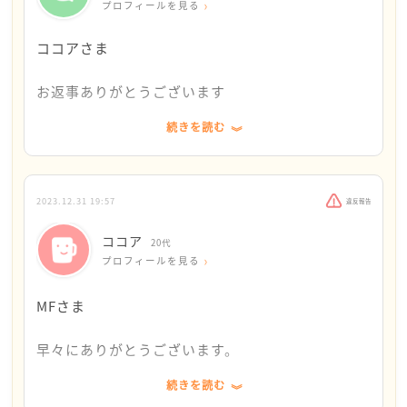
プロフィールを見る
同居人には今の仕事が嫌、転職活動が怖いなら、自
ココアさま
分が仕事してるところで仕事すればいい、採用して
あげるからと言われているのですが、一緒に仕事し
お返事ありがとうございます
て関係が悪くなるのが怖いのもあり、実際甘えてし
まおうかなという気持ちが交差しています。
続きを読む
実際にご実家に戻れないとしても、戻りたい気持ち
を私は受け止めたいです
病院は親に話さず年明けにでも再度行ってみようと
思ってます。
ココアさんにとって、ご実家はこころのよりどころ
2023.12.31 19:57
違反報告
ですか？もし戻れないとしても、気持ちのよりどこ
ココア
ろとして、このメンターカフェをどんどん利用して
20代
プロフィールを見る
もらえたらうれしいです
MFさま
前向きに通院を考えていらっしゃること、私は応援
します
早々にありがとうございます。
同居人の方のお仕事のことですが、今後のことを考
続きを読む
仕事内容とかでやりたい気持ちは半々くらいな気持
えてゆれてしまうのは、同居人の方との関係性を大