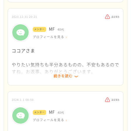
ちです。
切にしたいというお気持ちからの迷いだと思います
ので、私はココアさんのやさしさを感じました。私
アルバイトで昔やってきた職種ではありますが、接
がココアさんの立場でも同じように迷うと思いま
2023.12.31 20:21
違反報告
客系の仕事なので、パニックとかになってしまわな
す。
MF
メンター
40代
いか不安です…
業務内容はココアさんに合いそうでしょうか？
プロフィールを見る
職場環境や条件、内容がココアさんの望むものな
条件とか職場条件は同居人にきいてというか相談に
ら、チャレンジしてみてもいいかも、、とも思いま
ココアさま
なるかと思いますが‥
したが、まずココアさんがやりたいと思えるお仕事
なのかな？という点が気になりました。
やりたい気持ちも半分あるものの、不安もあるので
通院に関してもありがとうございます。
すね。お返事、ありがとうございます。
再度、年明けに前向きどうするか考えていきたいと
続きを読む
思います。
通院をはじめて病院の先生とも相談しつつ、お仕事
のことはあらためて決めていければいいのかもしれ
ないですね。
2024.1.1 08:50
違反報告
MF
メンター
40代
立ちどまって悩む時間も無駄にはならないと思いま
プロフィールを見る
す。それだけ、自分のこれからを真剣に考えている
ということです。私自身も即断即決で生きているわ