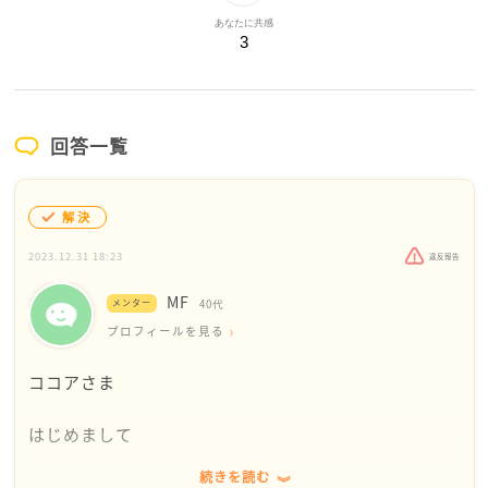
あなたに共感
3
回答一覧
解決
2023.12.31 18:23
違反報告
MF
メンター
40代
プロフィールを見る
ココアさま
はじめまして
続きを読む
大晦日に相談してごめんなさい、なんて謝らなくて大