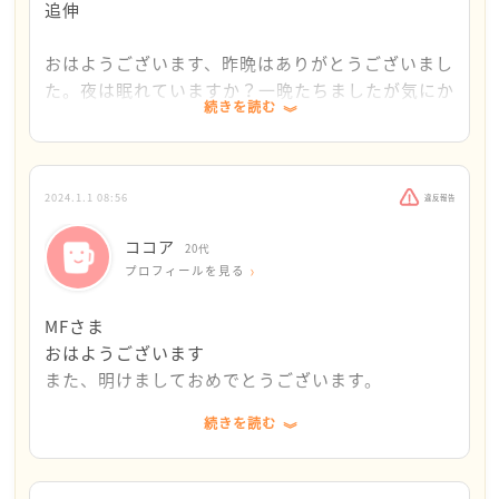
追伸
けではなく、迷い迷ってあれこれ考えて失敗しなが
らも進んでいるのが実態です
おはようございます、昨晩はありがとうございまし
た。夜は眠れていますか？一晩たちましたが気にか
ココアさんが不安をかかえながらも、こうやって相
続きを読む
かりメッセージを送ることにしました。
談をしてくださったり、通院に前向きに進んでいら
（しつこいと感じたら無視してください！）
っしゃること、とてもがんばっていらっしゃると心
から応援したくなりました
もしまた不安や心配で、苦しかったりつらかった
2024.1.1 08:56
違反報告
り、誰かに話を聞いてほしいときがあれば、ご返信
また、ご相談ありましたら投稿くださいね
ココア
くださいね。
20代
プロフィールを見る
私自身が不安で悩んでいたときは、自分自身に「大
MFさま
丈夫」と言い聞かせていました
おはようございます
また、明けましておめでとうございます。
あとは、深呼吸をしながら呼吸した回数を頭でかぞ
えたり、とにかく寝たり（眠りは浅いけど）、叫ん
続きを読む
すみません。さっきまた別途相談を投稿してしまい
でみたり、新聞紙を破ってみたり。通院も役にたち
ました‥
ました。とにかく、いろいろしました。