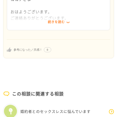
私はなにかの専門家でもなくて、
あまり役にたてないかも、、と思うのですが、
おはようございます。
率直にそう思ったのでお伝えしておきますね。
ご連絡ありがとうございます。
続きを読む
メッセージありがとうございます。
承知いたしました。
うれしいです。
あたらしいご相談内容を読ませていただきますね。
※追記
0
参考になった／共感！
新しいご相談（最新のもの）の投稿に、回答のメッ
セージをさせていただきました。よろしくお願い致
します。
この相談に関連する相談
婚約者とのセックスレスに悩んでいます