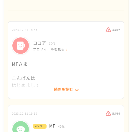
丈夫です！
せっかくゆっくりしようとしていたときに気持ちが休
まらないのはつらいですよね
2023.12.31 18:54
違反報告
実家にもどりたいということ、部屋をかりること、仕
ココア
20代
事のこと、病院のこと、いろんな不安や心配があるの
プロフィールを見る
ですね
MFさま
不安とたたかいながらも、よくがんばっていらっしゃ
ると思います
こんばんは
はじめまして
続きを読む
部屋をかりるのは現状だと難しいので、実家にもどり
たいことをご家族ともう一度話し合うことはできそう
大晦日のところ早々にコメントくださり
でしょうか？
本当ありがとうございます。
2023.12.31 19:19
違反報告
ご家族はココアさんの通院に否定的のようですが、私
実家に戻りたいのですが
MF
は通院に賛成です
メンター
40代
家が狭く、厳しいかなと思ってます...