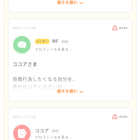
続きを読む
いま1人でいて、急に自傷行為したくなってきてし
まいました‥
ココアさん、
ココアさんはよく今日までよく生きてきました！
外の空気を吸いに行こうと外に出ようと支度しよう
2024.1.1 11:40
違反報告
としているのですが、布団から出られず、なにもで
すごいです！！
MF
メンター
40代
きてません。
プロフィールを見る
私は、ココアさんのこれまでもこれからも肯定しま
もう辛いです‥
す
ココアさま
今晩、母と相談して実家にしばらく戻ってもいいか
ひとりじゃないです、大丈夫です！
自傷行為したくなる自分を、
勇気を振り絞って話してみようと思います。
責めないでくださいね
どんどん気持ちを吐き出してくださいね
続きを読む
なにもココアさんは悪くないです！
そして、私に謝ることもなにもありません
2024.1.1 17:10
違反報告
ココア
外の空気を吸おうと、支度しようと、
20代
プロフィールを見る
そう思えたココアさん、すごいです