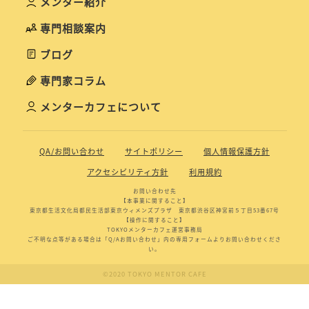
メンター紹介
専門相談案内
ブログ
専門家コラム
メンターカフェについて
QA/お問い合わせ
サイトポリシー
個人情報保護方針
アクセシビリティ方針
利用規約
お問い合わせ先
【本事業に関すること】
東京都生活文化局都民生活部東京ウィメンズプラザ 東京都渋谷区神宮前５丁目53番67号
【操作に関すること】
TOKYOメンターカフェ運営事務局
ご不明な点等がある場合は「Q/Aお問い合わせ」内の専用フォームよりお問い合わせくださ
い。
©2020 TOKYO MENTOR CAFE