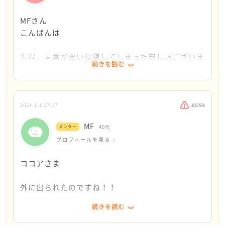
MFさん
もう、それだけですごいことです
こんばんは
勇気をだそうとしているココアさんが、
先程、言葉が悪い投稿してしまった申し訳ございま
すごいと思います！
続きを読む
せん。
気分悪くされたら申し訳ございません。
大丈夫です！
先程、外に出て初詣とお墓参りに行ってきました。
2024.1.1 17:17
違反報告
MF
メンター
40代
外に出る気持ちになれませんでしたが、なんとか外
プロフィールを見る
に出れてよかったです。
ココアさま
外に出られたのですね！！
続きを読む
すごいです！！！