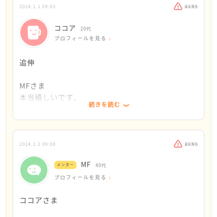
やはり眠れませんでした‥
思いかえすと「大丈夫」のことばが一番不安に効い
2024.1.1 09:03
違反報告
たので、ココアさんに「大丈夫だよ」をお届けした
ココア
素敵なアドバイスありがとうございます。
20代
いです
プロフィールを見る
大丈夫って言ってくださった言葉が身に沁みまし
大丈夫！
追伸
た。
MFさま
本当嬉しいです。
続きを読む
しつこいだなんて、思ってないです。
年末年始で相談窓口とか病院とかもやってなくて
ここにしか頼れなくて‥
2024.1.1 09:08
違反報告
MFさまやここの人たちは優しい人ばかりで本当あ
MF
メンター
40代
りがたいです‥
プロフィールを見る
人との距離感が下手なので、むしろこちらがしつこ
ココアさま
いと感じさせてしまったら申し訳ありません。