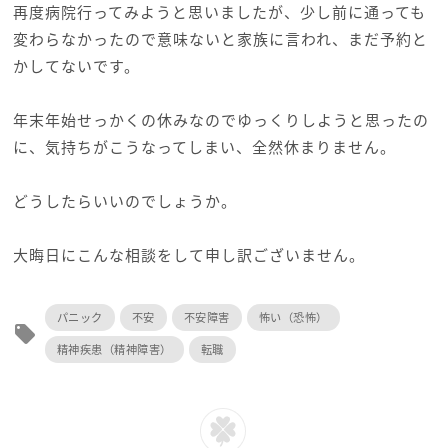
再度病院行ってみようと思いましたが、少し前に通っても
変わらなかったので意味ないと家族に言われ、まだ予約と
かしてないです。
年末年始せっかくの休みなのでゆっくりしようと思ったの
に、気持ちがこうなってしまい、全然休まりません。
どうしたらいいのでしょうか。
大晦日にこんな相談をして申し訳ございません。
パニック
不安
不安障害
怖い（恐怖）
local_offer
精神疾患（精神障害）
転職