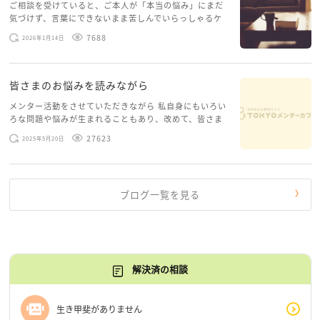
ご相談を受けていると、ご本人が「本当の悩み」にまだ
気づけず、言葉にできないまま苦しんでいらっしゃるケ
ースがありますお悩みというのは、心の深いところ（深
7688
2026年1月14日
層心理）に触れることで、まったく違う角度から解決の
糸口が見えてくること […]
皆さまのお悩みを読みながら
メンター活動をさせていただきながら 私自身にもいろい
ろな問題や悩みが生まれることもあり、改めて、皆さま
のお悩みを読みながら 「みんな、もがいてる。わたし
27623
2025年5月20日
だけじゃないんだな」と、逆に励まされるような日々で
す。 もう、わたし […]
ブログ一覧を見る
解決済の相談
生き甲斐がありません