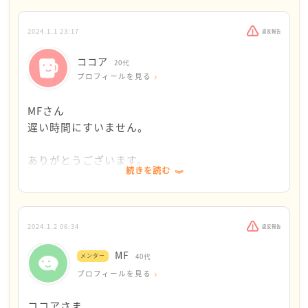
自分のことのようにうれしいです。
2024.1.1 23:17
違反報告
うれしい報告ありがとうございます。
ココア
20代
プロフィールを見る
私は、気を悪くしたりしていませんので、
ご安心くださいね。
MFさん
遅い時間にすいません。
どんな言葉で、ココアさんがすこしでも楽になれる
のかな、、と１日中考えていました
ありがとうございます。
続きを読む
なかなか言葉がみつからなくて、
すいません。また違う悩みが出てきてしまったので
それでもひとつお伝えしたいのは、
別途、コメントをたてます。
ココアさんにダメなところなんてないよ、
ということ。
2024.1.2 06:34
違反報告
もし差し支えなければ、アドバイスくださると嬉し
MF
メンター
40代
いです。
それから、文字だけのやりとりですが
プロフィールを見る
私はココアさんの味方ですということ。
ココアさま