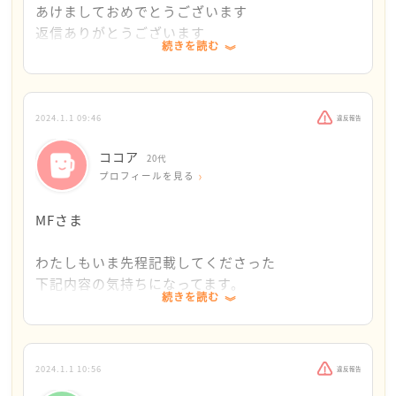
あけましておめでとうございます
返信ありがとうございます
続きを読む
眠れないのって本当にしんどいんですよね
私は眠れないときに、ダメな自分自身を責めてしま
2024.1.1 09:46
違反報告
って余計に苦しくて「ああ、もう出口がないや」
ココア
「誰も私のつらさはわかってくれない」「消えた
20代
プロフィールを見る
い」と思っていました
MFさま
自分自身を責めるのをやめて、大丈夫！大丈夫！と
一歩一歩、進んできました
わたしもいま先程記載してくださった
下記内容の気持ちになってます。
なんどでも、大丈夫とお声がけしますので遠慮なく
続きを読む
「ああ、もう出口がないや」「誰も私のつらさはわ
投稿してくださいね
かってくれない」「消えたい」と思っていました
眠れなくても目を閉じて横になっているだけでも体
ポジティブになりたいのに
は休息できているので、眠れない自分を責めずにい
2024.1.1 10:56
違反報告
いつもポジティブになれないんですよね‥
てほしいと思います