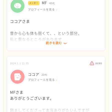
MF
メンター
40代
昔から体も気持ちも弱くて‥
プロフィールを見る
本当に、大丈夫ですよ。心配いらないです。
大した資格もないし、学歴もない
ココアさま
何も努力してこなかった自分がいけないのですが‥
昔から心も体も弱くて、、という部分。
よく親に言われるんです
私と重なるところがあります
努力しないくせにプライドとかこだわりが強いし、
続きを読む
その割に逃げてばっかで冒険しないしって
弱くて、がんばれなくて、
がんばれない自分が嫌で、
小学校のときからいままでこんな性格で来てしまっ
だれもわかってくれなくて、
たので‥
2024.1.1 11:35
違反報告
でも、生きていかなきゃいけないから
ココア
もがくけど、もがけばもがくほど、
20代
また、眠れないことについてもありがとうございま
プロフィールを見る
苦しくて、逃げるけど、
す。
逃げ方すら下手、、。
MFさま
また自己嫌悪のループ。
仕事始めまではなるべくゆっくり過ごして
ありがとうございます。
不安や心配が尽きることはない。
横になったりとかするようにしようと思います。
励ましてくださって本当ありがたいんですが
私は、こんな感じでした。