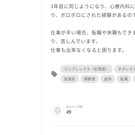
3年前に同じようになり、心療内科
り、ボロボロにされた経験があるの
仕事が辛い場合、転職や休職もでき
り、苦しんでいます。
仕事も出来なくなると困ります。
コンプレックス（劣等感）
ネグレク
local_offer
真面目
罪悪感
虐待
転職
あなたに共感
49