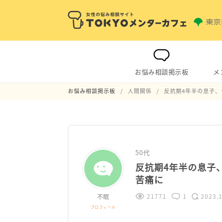
お悩み相談掲示板
メ
お悩み相談掲示板
人間関係
反抗期4年半の息子
50代
反抗期4年半の息子
苦痛に
21771
1
2023.1
不眠
プロフィール