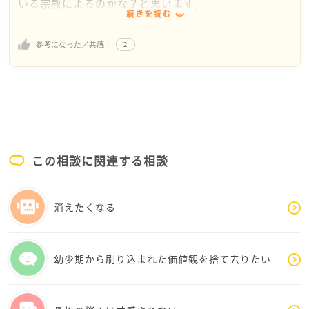
いる宗教によるのかな？と思います。
続きを読む
例えば仏教でも宗派によっては今までと変わらない生
活を送る宗派もあるようです。
2
参考になった／共感！
お友達に聞いてみると良いかもしれません。
旅行で忌中のお友達の心も少し晴れると良いですね。
良い旅ができることを願っています。
この相談に関連する相談
消えたくなる
幼少期から刷り込まれた価値観を捨て去りたい