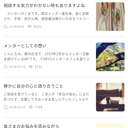
相談する気力がわかない時もありますよね
メンターのくまです。実はメンター着任後、癌と診断
され、手術、抗がん剤、放射線治療のいわゆるフルコー
スを体験していて、しばらくメンターカフェに来られて
3231
2026年5月8日
いませんでした。体力だけでなく、気力も落ちパソコン
を開くこともできない […]
メンターとしての想い
こんにちは。都内在住で、2023年2月からメンター活動
を続けているMFです。 TOKYOメンターカフェを盛り上
げたいという想いから、勇気を出して初めてブログを投
2732
2026年3月17日
稿してみようと思います。少し自分のことを書いてみま
す。 心に […]
静かに自分の心と語り合うこと
ご相談を受けていると、ご本人が「本当の悩み」にまだ
気づけず、言葉にできないまま苦しんでいらっしゃるケ
ースがありますお悩みというのは、心の深いところ（深
7768
2026年1月14日
層心理）に触れることで、まったく違う角度から解決の
糸口が見えてくること […]
皆さまのお悩みを読みながら