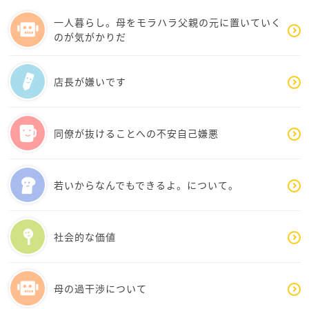
女性本人以上に、「自分の気持ちを夫に理解してもら
用途をわかって車を貸しているのでしょうか？そのお
一人暮らし。母をモラハラ父親の元に置いていく
えない孤独感」が大きいのではないでしょうか。
兄様との関係性もありますが協力してもらうのも手か
のが気がかりだ
なと思います。どんどんさんが一番守りたいものを大
まず、現時点では、その女性へ直接連絡することはあ
切にしてくださいね。私も同じ立場なら耐えられませ
まりおすすめできません。
ん！拝読しながら腹が立っていました。なので自分な
店長が嫌いです
相手からすると突然責められたように感じやすく、会
らどうするか考えながら書いてみましたが、どんどん
社内の人間関係や、ご主人との関係が余計にこじれる
さんの心に何かしら引っ掛かれば幸いです。良い結果
可能性があります。
をお祈りしています。
同僚が抜けることへの不安自己嫌悪
今必要なのは、「女性をどうにかすること」より、ご
主人と夫婦としての線引きを話し合うことだと思いま
若いからなんでもできるよ。について。
す。
例えば、
社会的な価値
・送迎は月○回まで
・深夜送迎はしない
・家族予定を優先する
母の過干渉について
・ガソリン代や高速代は負担してもらう
など、「感情論」ではなく家計と生活のルールとして