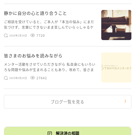
むしろ、会社付き合いを理解しようと努力してこられ
す。 心に […]
たからこそ、今ここまで苦しくなっているのだと思い
静かに自分の心と語り合うこと
ます。
ご相談を受けていると、ご本人が「本当の悩み」にまだ
気づけず、言葉にできないまま苦しんでいらっしゃるケ
まずは「誰が悪いか」ではなく、夫婦と家族の生活を
ースがありますお悩みというのは、心の深いところ（深
7720
2026年1月14日
どう守るかを軸に話してみてくださいね。
層心理）に触れることで、まったく違う角度から解決の
糸口が見えてくること […]
皆さまのお悩みを読みながら
メンター活動をさせていただきながら 私自身にもいろい
ろな問題や悩みが生まれることもあり、改めて、皆さま
のお悩みを読みながら 「みんな、もがいてる。わたし
27642
2025年5月20日
だけじゃないんだな」と、逆に励まされるような日々で
す。 もう、わたし […]
ブログ一覧を見る
解決済の相談