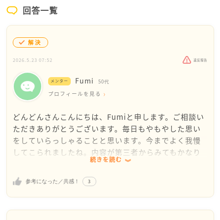
回答一覧
解決
2026.5.23 07:52
違反報告
Fumi
メンター
50代
プロフィールを見る
どんどんさんこんにちは、Fumiと申します。ご相談い
ただきありがとうございます。毎日もやもやした思い
をしていらっしゃることと思います。今までよく我慢
してこられましたね。内容が第三者からみてもかなり
続きを読む
稀なケースだと思われるので、我慢も限界に達すると
思います。どんどんさんは普段ご主人とお話し合いを
3
参考になった／共感！
される時、どの様な終話で落ち着かれるとご自身では
思われますか？内容にもよると思いますが、今回のこ
とも何度もご主人に思いを伝えていることと思いま