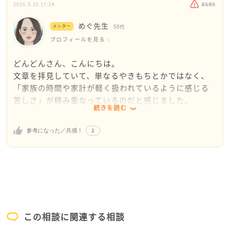
す。私は、相手の女性に直接話す前にもう一度ご主人
2026.5.25 17:24
違反報告
に自覚してもらえる様にトライしてみては、と思うん
めぐ先生
です。ご主人がどんどんさんの様な危機感を感じてい
メンター
50代
らっしゃらない様なので。どんどんさんが嫌だとかや
プロフィールを見る
めてほしいと思ってるのはわかっていると思うのです
どんどんさん、こんにちは。
が、これを続けた結果どうなるかを明確に示してあげ
文章を拝見していて、単なるやきもちとかではなく、
てみてください。例えば「家計がマイナス→生活苦→
「家族の時間や家計が軽く扱われているように感じる
息子が大学を辞める→狭い家に引っ越す→離婚」とか
苦しさ」が積み重なっているのだと感じました。
何でも良いのですが、ご主人が実感できるものを示し
続きを読む
てみる。また交渉ごとは何でもそうですが、曲げて曲
大学生のお子さんのこともあり、節約しながら生活を
げて曲げて、でも最後は折れない。私はお互いに折り
2
参考になった／共感！
回している中で、休日や深夜の送迎、ガソリン代、さ
合いをつけて良い結果を導き出したいならばいくらで
らには家族予定への影響まで続けば、モヤモヤや怒り
も曲げられます(しなやかさ・柔軟さ)が、大事なところ
が出るのは自然なことだと思います。
は折れない(強さ)。まずここは譲れないんだという意思
表示と、そのかわりここは譲歩できるよ、など。また
特に辛いのは、どんどん様が勇気を出して伝えても、
その女性の方も、相手に家族がいれば一般的にはその
ご主人が真正面から受け止めず、「この会社で働いて
様な付き合いをしない人が多いですが、その方はわか
みたら？」という形で話を流してしまうところですよ
っててご主人を誘っていらっしゃるなら直接やり合う
この相談に関連する相談
ね。
のも準備が必要と思います。またご主人のお兄様は、