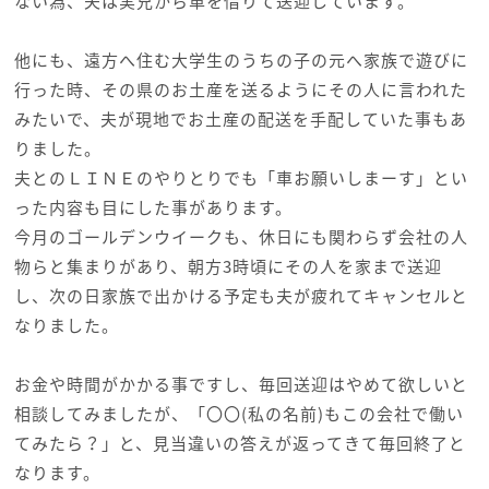
ない為、夫は実兄から車を借りて送迎しています。
他にも、遠方へ住む大学生のうちの子の元へ家族で遊びに
行った時、その県のお土産を送るようにその人に言われた
みたいで、夫が現地でお土産の配送を手配していた事もあ
りました。
夫とのＬＩＮＥのやりとりでも「車お願いしまーす」とい
った内容も目にした事があります。
今月のゴールデンウイークも、休日にも関わらず会社の人
物らと集まりがあり、朝方3時頃にその人を家まで送迎
し、次の日家族で出かける予定も夫が疲れてキャンセルと
なりました。
お金や時間がかかる事ですし、毎回送迎はやめて欲しいと
相談してみましたが、「〇〇(私の名前)もこの会社で働い
てみたら？」と、見当違いの答えが返ってきて毎回終了と
なります。