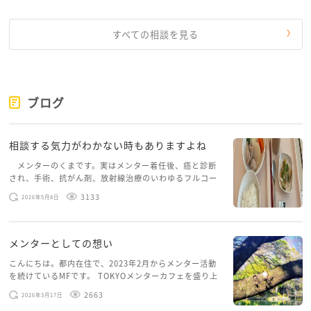
整理すると、話し合いやすくなることがあります。
すべての相談を見る
また、ご主人は「職場付き合い」「情報交換」の感覚
が強く、どんどん様の不安を、嫉妬として受け取って
いる可能性もあります。
その場合は、
ブログ
「女性が嫌というより、家族の時間や生活への影響が
辛い」
相談する気力がわかない時もありますよね
と主語を自分の気持ちにすると、少し伝わり方が変わ
ることがあります。
メンターのくまです。実はメンター着任後、癌と診断
され、手術、抗がん剤、放射線治療のいわゆるフルコー
スを体験していて、しばらくメンターカフェに来られて
そして、朝3時の送迎翌日に家族予定が潰れた件など
3133
2026年5月8日
いませんでした。体力だけでなく、気力も落ちパソコン
は、どんどん様が我慢し続けると、心の距離が広がっ
を開くこともできない […]
てしまいやすい部分です。
メンターとしての想い
小さな不満のうちに、具体的なルールを決めることは
とても大切だと思います。
こんにちは。都内在住で、2023年2月からメンター活動
を続けているMFです。 TOKYOメンターカフェを盛り上
げたいという想いから、勇気を出して初めてブログを投
2663
どんどん様は、決して心が狭いわけではありません。
2026年3月17日
稿してみようと思います。少し自分のことを書いてみま