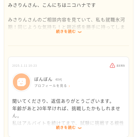
みさりんさん、こんにちはニコハナです
みさりんさんのご相談内容を見ていて、私も就職氷河
期！同じような気持ち！と親近感を勝手に持ってしま
続きを読む
いました
就職氷河期ってだけでなく、パワハラ、セクハラ…あ
らゆるハラスメントにも耐えてきて、マニュアルなん
て甘いこと何言ってるんだ、見て覚えろ！っていう時
2025.1.11 10:23
違反報告
代ですよね…泣
ぼんぼん
40代
そして、同じことを下の人たちにしようものなら、ハ
プロフィールを見る
ラスメントだ！と猛攻撃を受ける世代ですよね…泣
聞いてくださり、返信ありがとうございます。
みさりんさん、体調を崩しつつも今までよく頑張って
年齢があと20年早ければ、挑戦したかもしれませ
きましたね
ん。
私はアルバイトを続けてまで、試験に挑戦する根性
続きを読む
これからは、もう少し緩やかに生活したいですよね
がなかっただけです。