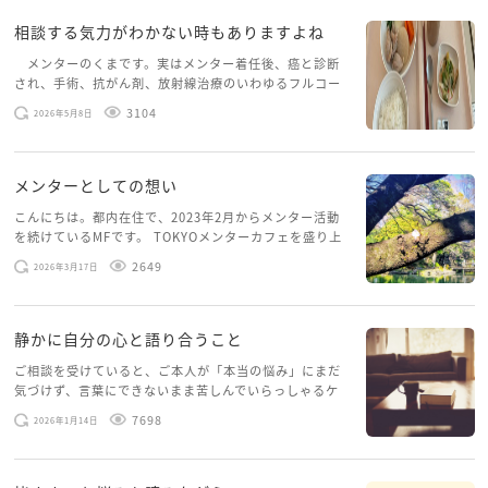
相談する気力がわかない時もありますよね
メンターのくまです。実はメンター着任後、癌と診断
され、手術、抗がん剤、放射線治療のいわゆるフルコー
スを体験していて、しばらくメンターカフェに来られて
3104
2026年5月8日
いませんでした。体力だけでなく、気力も落ちパソコン
を開くこともできない […]
メンターとしての想い
こんにちは。都内在住で、2023年2月からメンター活動
を続けているMFです。 TOKYOメンターカフェを盛り上
げたいという想いから、勇気を出して初めてブログを投
2649
2026年3月17日
稿してみようと思います。少し自分のことを書いてみま
す。 心に […]
静かに自分の心と語り合うこと
ご相談を受けていると、ご本人が「本当の悩み」にまだ
気づけず、言葉にできないまま苦しんでいらっしゃるケ
ースがありますお悩みというのは、心の深いところ（深
7698
2026年1月14日
層心理）に触れることで、まったく違う角度から解決の
糸口が見えてくること […]