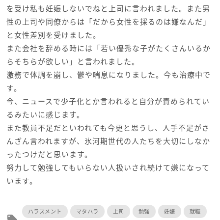
を受け私も妊娠しないでねと上司に言われました。また男
性の上司や同僚からは「だから女性を採るのは嫌なんだ」
と女性差別を受けました。
また会社を辞める時には「若い優秀な子がたくさんいるか
らそちらが欲しい」と言われました。
激務で体調を崩し、鬱や喘息になりました。今も治療中で
す。
今、ニュースで少子化とか言われると自分が責められてい
るみたいに感じます。
また教員不足だといわれても今更と思うし、人手不足がさ
んざん言われますが、氷河期世代の人たちを大切にしなか
ったつけだと思います。
努力して勉強してもいらない人扱いされ続けて嫌になって
います。
ハラスメント
マタハラ
上司
勉強
妊娠
就職
local_offer