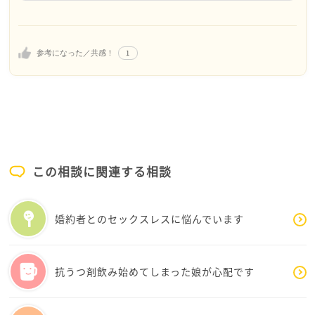
ただ国立の教育学部を出た優秀な同世代の志望者が
教員免許を持っていらっしゃるとのこと
たくさんいたのに、
倍率が高すぎまたコネがないためなれなかった人の
資格に勝るものはないのではないか！と私は思うので
事を思うと無念です。
1
参考になった／共感！
すが、非常勤という立場での教員をされてはいかがで
今の仕事も大変ですがやりがいはありますし、需要
すか？
もあるのでその中で頑張っていこうと思います。プ
ライベートで教育や子供のために何か携われること
公立だと会計年度任用職員といいますが、そのポジシ
があれば挑戦していきたいと思います。
ョンで学校が合わなければ次…という風にして行くの
もこれからの時代ありなのでは…と最近思う私です…
教員免許ないのでそれができない私ですが…
この相談に関連する相談
教員をしている友達がいるのですが、本当に人手不足
だそうです
婚約者とのセックスレスに悩んでいます
ぜひ、チャレンジしてみてください！
抗うつ剤飲み始めてしまった娘が心配です