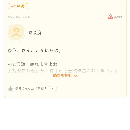
解決
2022.10.7 13:45
違反報告
退会済
ゆうこさん、こんにちは。
PTA活動、疲れますよね。
人数が足りないから頼まれて本部役員を引き受けてく
続きを読む
ださったゆうこさんは、もうそれだけで偉いと思いま
す。
4
参考になった／共感！
頼んできたから引き受けたのに、
傷付くような発言があったり、プレッシャーをかけら
れたりするのは、ちょっと理不尽なんじゃないかなぁ
と思ってしまいました。
私も今年PTA本部役員をやっていますが、会長と副会長