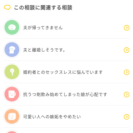
の仲が悪くて困っています笑
この相談に関連する相談
なんでしょう、PTA本部、
PTA活動に積極的なメンバーは、押しが強く、クセの
夫が帰ってきません
ある人が集まっている印象で、
人数合わせや、とりあえず1年間だけ参加する人との間
に
夫と離婚しそうです。
温度差を感じることが多いです。
半年くらいPTA活動をした印象は、
婚約者とのセックスレスに悩んでいます
とにかく積極的なメンバーに従っておけばいいや！
です。
やり方に疑問などを持つこともあるのですが、
抗うつ剤飲み始めてしまった娘が心配です
あんまり意見を受け入れてもらえない印象が強いの
で、
3月まで耐えればいいや、という気持ちで
可愛い人への嫉妬をやめたい
陰でひっそりと過ごしています。
特に場を盛り上げようという気持ちもなく、