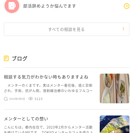
部活辞めようか悩んでます
「こいつは仕事ができないな」と思われた方が
むしろ来年は誘われなくていいかもしれない
とすら思っています笑
すべての相談を見る
出席しなければならないやつと、頼まれた仕事だけを
やっています。
会議など欠席しても大丈夫そうなものは、下の子の行
事が。。。などと言って欠席しています。
ブログ
下駄箱の掃除や行事の係とか人数必要系は参加してお
くとやってる感が出ると思っています。
相談する気力がわかない時もありますよね
あと、行事の係はなるべく一人で行動できる役を選ぶ
ようにしています。
メンターのくまです。実はメンター着任後、癌と診断
され、手術、抗がん剤、放射線治療のいわゆるフルコー
スを体験していて、しばらくメンターカフェに来られて
ゆうこさんの活動も、少し欠席できるといいのです
3123
2026年5月8日
いませんでした。体力だけでなく、気力も落ちパソコン
が。。
を開くこともできない […]
うまく息抜きできますように。。
メンターとしての想い
こんにちは。都内在住で、2023年2月からメンター活動
を続けているMFです。 TOKYOメンターカフェを盛り上