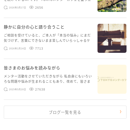
げたいという想いから、勇気を出して初めてブログを投
2656
2026年3月17日
稿してみようと思います。少し自分のことを書いてみま
す。 心に […]
静かに自分の心と語り合うこと
ご相談を受けていると、ご本人が「本当の悩み」にまだ
気づけず、言葉にできないまま苦しんでいらっしゃるケ
ースがありますお悩みというのは、心の深いところ（深
7713
2026年1月14日
層心理）に触れることで、まったく違う角度から解決の
糸口が見えてくること […]
皆さまのお悩みを読みながら
メンター活動をさせていただきながら 私自身にもいろい
ろな問題や悩みが生まれることもあり、改めて、皆さま
のお悩みを読みながら 「みんな、もがいてる。わたし
27638
2025年5月20日
だけじゃないんだな」と、逆に励まされるような日々で
す。 もう、わたし […]
ブログ一覧を見る