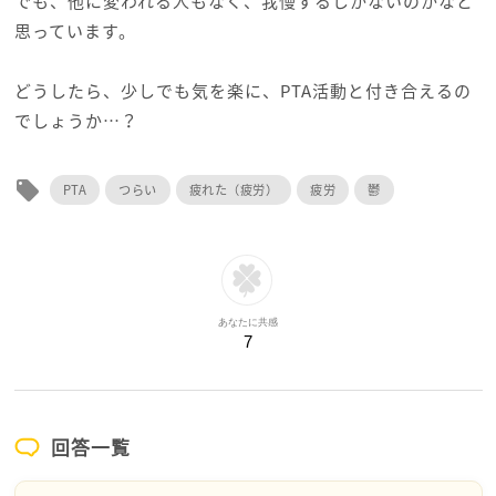
でも、他に変われる人もなく、我慢するしかないのかなと
思っています。
どうしたら、少しでも気を楽に、PTA活動と付き合えるの
でしょうか…？
local_offer
PTA
つらい
疲れた（疲労）
疲労
鬱
あなたに共感
7
回答一覧