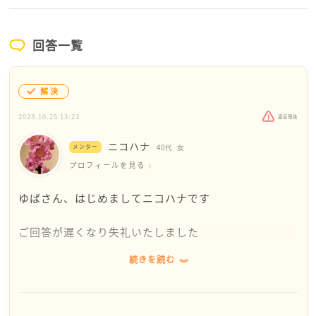
回答一覧
解決
2023.10.25 13:23
違反報告
ニコハナ
メンター
40代
女
プロフィールを見る
ゆばさん、はじめましてニコハナです
ご回答が遅くなり失礼いたしました
続きを読む
義理のご両親との関係を上手にし、可愛がられている
ご様子からすると、ゆばさんがとても気を遣って良い
お嫁さんをされてるのだろうなだぁ〜と思われます