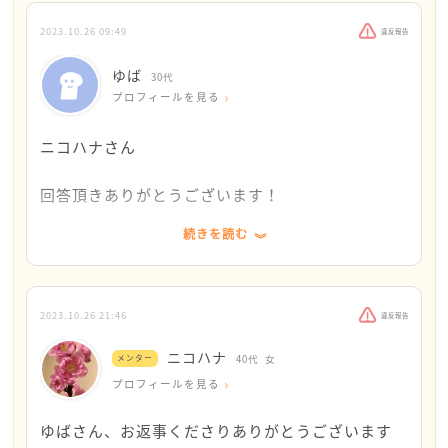
すごいです！
しかも、いないところでも食べさせてあげたかった、
2023.10.26 09:49
違反報告
連れてきてあげたかったと言われるなんて、まるで娘
のように義理のご両親から思われているのでしょうね^
ゆば
30代
- ^
プロフィールを見る
でも、嫁の立場からすると違いますよね
ニコハナさん
疲れちゃいますよね
回答頂きありがとうございます！
私は、義理の両親を連れて行った事が何回かあります
続きを読む
が、費用は全てこちら持ち
費用を負担したにも関わらず大変な思いをされたん
その上、色々振り回されました
ですね…。
旅行が終わって残るのは、疲労と怒りと虚しさ…苦笑
ご自身の経験や職場の方の同じ嫁という立場から共
感してくださり、少し気持ちが軽くなりました。
2023.10.26 21:46
違反報告
そして、以前私の職場にいた方は、年末になると毎年
私自身、悩み過ぎて無意識のうちに「全部行く」か
ニコハナ
義母と義兄が家に泊まりに来て、年始も過ごして帰っ
メンター
40代
女
「全部行かない」かの極端な考えになっていたと思
てたそうです
プロフィールを見る
います。
毎年この期間は修行の年末年始と考えて過ごされてい
ゆばさん、お返事くださりありがとうございます
たそうです
年に数回誘われる内の1回だけ参加と決めておけば