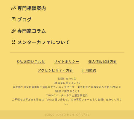
専門相談案内
ブログ
専門家コラム
メンターカフェについて
QA/お問い合わせ
サイトポリシー
個人情報保護方針
アクセシビリティ方針
利用規約
お問い合わせ先
【本事業に関すること】
東京都生活文化局都民生活部東京ウィメンズプラザ 東京都渋谷区神宮前５丁目53番67号
【操作に関すること】
TOKYOメンターカフェ運営事務局
ご不明な点等がある場合は「Q/Aお問い合わせ」内の専用フォームよりお問い合わせくださ
い。
©2020 TOKYO MENTOR CAFE