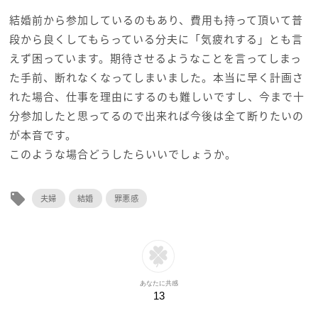
結婚前から参加しているのもあり、費用も持って頂いて普
段から良くしてもらっている分夫に「気疲れする」とも言
えず困っています。期待させるようなことを言ってしまっ
た手前、断れなくなってしまいました。本当に早く計画さ
れた場合、仕事を理由にするのも難しいですし、今まで十
分参加したと思ってるので出来れば今後は全て断りたいの
が本音です。
このような場合どうしたらいいでしょうか。
local_offer
夫婦
結婚
罪悪感
あなたに共感
13