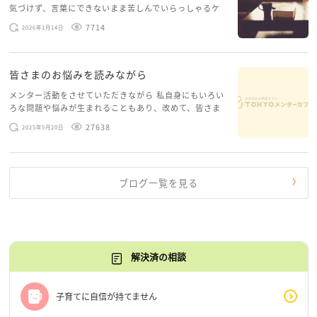
気づけず、言葉にできないまま苦しんでいらっしゃるケ
ースがありますお悩みというのは、心の深いところ（深
7714
2026年1月14日
層心理）に触れることで、まったく違う角度から解決の
糸口が見えてくること […]
皆さまのお悩みを読みながら
メンター活動をさせていただきながら 私自身にもいろい
ろな問題や悩みが生まれることもあり、改めて、皆さま
のお悩みを読みながら 「みんな、もがいてる。わたし
27638
2025年5月20日
だけじゃないんだな」と、逆に励まされるような日々で
す。 もう、わたし […]
ブログ一覧を見る
解決済の相談
子育てに自信が持てません