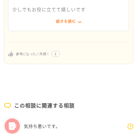
頑張れそうです。
少しでもお役に立てて嬉しいです
この話を聞いて、私の年に1、2回の一時的な旅行なら
これが一生続くわけでもありませんので、割り切っ
まだマシだわ…と思いました
ていこうと思います。
続きを読む
悩みって1人で悩み混んでしまうと泥沼にハマって
なかなか抜け出せなくなりますよね
せっかくゆばさんは、義理のご両親と良い関係を築か
ありがとうございました。
れているので、その関係は維持してほしいなと思って
そんな時には是非またご相談気軽にお寄せください
しまいます
1
参考になった／共感！
相談しただけでも、あっ！と気がついたり、違う方
あの人よりマシだから、この時だけ修行だと思って、
から違う角度で見てもらったり…色んな解決方法が
何となく過ごそうとは出来そうにないですか？
見つかると思います
どんなに義理のご両親が良い方でも、所詮はもともと
ご主人のご実家とのお付き合い応援してます！^ - ^
赤の他人
気疲れしたり、価値観が違っていたりということが
この相談に関連する相談
多々あるかと思います
年に一回ならどうにか我慢できそうなのであれば、ご
気持ち悪いです。
主人にその事をお伝えしてみてはどうでしょうか？
「義理のご両親の事は、可愛がってくれてることはあ