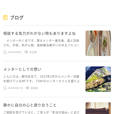
ブログ
相談する気力がわかない時もありますよね
メンターのくまです。実はメンター着任後、癌と診断
され、手術、抗がん剤、放射線治療のいわゆるフルコー
スを体験していて、しばらくメンターカフェに来られて
3128
2026年5月8日
いませんでした。体力だけでなく、気力も落ちパソコン
を開くこともできない […]
メンターとしての想い
こんにちは。都内在住で、2023年2月からメンター活動
を続けているMFです。 TOKYOメンターカフェを盛り上
げたいという想いから、勇気を出して初めてブログを投
2658
2026年3月17日
稿してみようと思います。少し自分のことを書いてみま
す。 心に […]
静かに自分の心と語り合うこと
ご相談を受けていると、ご本人が「本当の悩み」にまだ