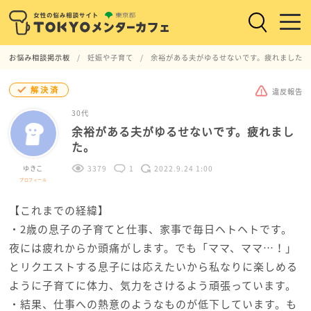
お悩み相談掲示板
妊娠や子育て
余裕がある夫がゆるせないです。疲れました。
解決済
違反報告
30代
余裕がある夫がゆるせないです。疲れまし
た。
ゆきこ
3379
1
2022.9.24 1:00
プロフィール
【これまでの経緯】
・2歳の息子の子育てと仕事、家事で毎日ヘトヘトです。
夜には疲れからか頭痛がします。でも「ママ、ママ…！」
とリクエストする息子には応えたいから私なりに楽しめる
ように子育てに体力、気力をさけるよう頑張っています。
・結果、仕事への熱意のようなものが低下しています。も