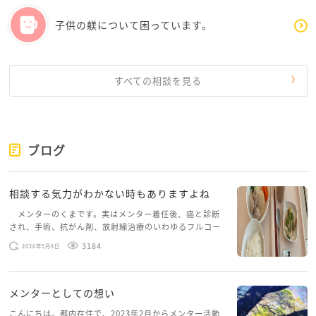
にイライラしてしまいますよね。
子供の躾について困っています。
当時私もかなりイライラしていました。
自分になるべくストレスを溜めないようにしましょ
う。
すべての相談を見る
今は子育てにウエイトを置いて、仕事を続け、子育て
が少し楽になったら、今までしたいと思ったことをや
りましょう！
ブログ
ご主人が自己啓発で勉強しているなら、「頑張ってス
キルアップして、家族のために稼いでねー」というス
相談する気力がわかない時もありますよね
タンスで応援してあげましょう^ - ^
メンターのくまです。実はメンター着任後、癌と診断
され、手術、抗がん剤、放射線治療のいわゆるフルコー
そして、私ばかり大変な思いをして！っとなるのは、
スを体験していて、しばらくメンターカフェに来られて
どうしても母になるとなってしまいます。
3184
2026年5月8日
いませんでした。体力だけでなく、気力も落ちパソコン
私もイライラしていました。
を開くこともできない […]
メンターとしての想い
それが爆発しないように週に一回…それがダメなら月
に一回でも良いので自分の時間を作りたいとご主人に
こんにちは。都内在住で、2023年2月からメンター活動