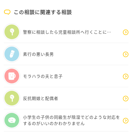
ゆきこさんは、それだけ大変なことをされています。
その上、仕事をしながらの育児はとても大変です。
この相談に関連する相談
私は30代の記憶があまりないんです。それくらい無我
夢中で子育てしていたのかもしれません。気がついた
警察に相談したら児童相談所へ行くことに…
時には30代後半になってましたf^_^;
そんな私の反省⁈からアドバイスをさせてください。
素行の悪い長男
今は大変な時期だから！と割り切ってみませんか？
モラハラの夫と息子
私は忙しい時期は昇任なども諦めていました。
手が少しずつ離れてきてから、昇任試験を受けて今は
自分と同じ世代の人たちより少し上にいます。
反抗期娘と配偶者
今年は資格試験をしようかな？と考えています。
結果からいくと、後からいくらでも挽回できたんだな
と実体験で思います。
小学生の子供の同級生が陰湿でどのような対応を
するのがいいのかわかりません
大変な時にあれもこれもしようとすると、焦って余計