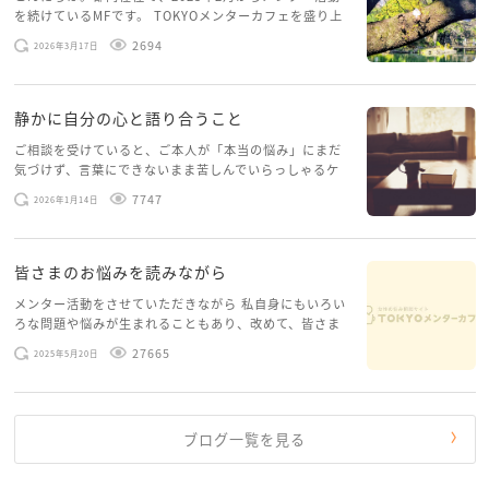
を続けているMFです。 TOKYOメンターカフェを盛り上
相談してみてはいかがですか？
げたいという想いから、勇気を出して初めてブログを投
2694
2026年3月17日
稿してみようと思います。少し自分のことを書いてみま
ご主人に育児の疲れの現状とイライラしてしまって、
す。 心に […]
嫌な態度をとってしまう自分に悩んでいる。より良い
静かに自分の心と語り合うこと
状態で母として、妻としていたいので、リフレッシュ
ご相談を受けていると、ご本人が「本当の悩み」にまだ
する自分1人だけの時間が欲しいとご相談してみてはど
気づけず、言葉にできないまま苦しんでいらっしゃるケ
うですか？
ースがありますお悩みというのは、心の深いところ（深
7747
2026年1月14日
層心理）に触れることで、まったく違う角度から解決の
糸口が見えてくること […]
1日取れれば最高ですが、半日でも良いので好きなとこ
ろに行って好きな事をする「リフレッシュday」を作っ
皆さまのお悩みを読みながら
てください。
メンター活動をさせていただきながら 私自身にもいろい
ろな問題や悩みが生まれることもあり、改めて、皆さま
応援しています。
のお悩みを読みながら 「みんな、もがいてる。わたし
27665
2025年5月20日
だけじゃないんだな」と、逆に励まされるような日々で
す。 もう、わたし […]
ブログ一覧を見る