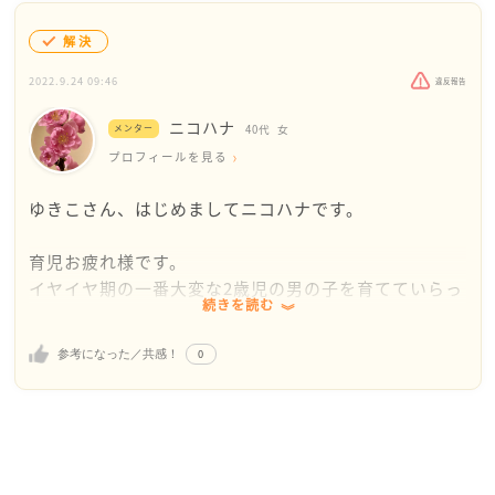
解決
2022.9.24 09:46
違反報告
ニコハナ
メンター
40代
女
プロフィールを見る
ゆきこさん、はじめましてニコハナです。
育児お疲れ様です。
イヤイヤ期の一番大変な2歳児の男の子を育てていらっ
続きを読む
しゃるということで、心にゆとりない生活がとても分
かります。
0
参考になった／共感！
私は娘なのですが、その時期はやはり大変でした。当
時、さらに男の子の方が大変そうだなとママ共達を見
ていて思っていたのを思い出します。