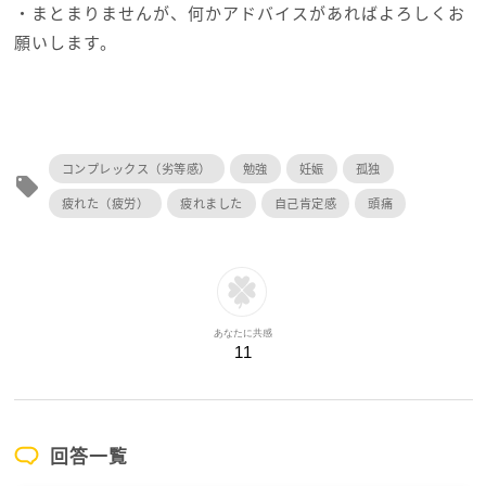
・まとまりませんが、何かアドバイスがあればよろしくお
願いします。
コンプレックス（劣等感）
勉強
妊娠
孤独
local_offer
疲れた（疲労）
疲れました
自己肯定感
頭痛
あなたに共感
11
回答一覧