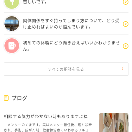
苦しいです。
私は最近、SNSで見たのですが、
会話をしないネイルサロンがありました
人と話すのが苦手な人のためのサロンです
肉体関係をすぐ持ってしまう方について、どう受
施術者とお客様との間についたてがあります
け止めればよいのか悩んでいます。
どんなネイリストになりたいのか、
初めての休職にどう向き合えばいいかわかりませ
理想はありますか？
ん。
そこから逆算して
どんな勉強をしていけばいいか、
すべての相談を見る
スケジュールをたてていくとよいと思います
やりたいことをやるのは
すばらしいことです！
ブログ
一度きりの人生、
相談する気力がわかない時もありますよね
応援します
メンターのくまです。実はメンター着任後、癌と診断
され、手術、抗がん剤、放射線治療のいわゆるフルコー