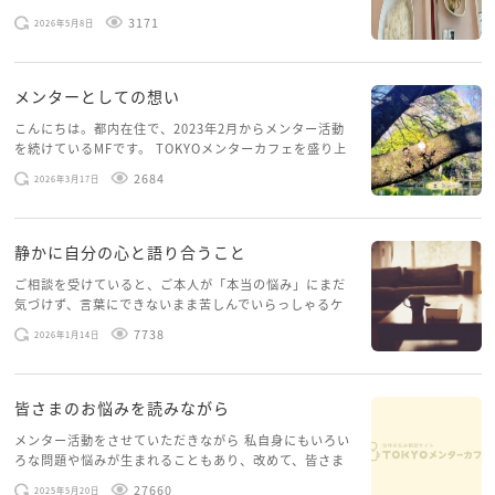
スを体験していて、しばらくメンターカフェに来られて
3171
2026年5月8日
いませんでした。体力だけでなく、気力も落ちパソコン
を開くこともできない […]
メンターとしての想い
こんにちは。都内在住で、2023年2月からメンター活動
を続けているMFです。 TOKYOメンターカフェを盛り上
げたいという想いから、勇気を出して初めてブログを投
2684
2026年3月17日
稿してみようと思います。少し自分のことを書いてみま
す。 心に […]
静かに自分の心と語り合うこと
ご相談を受けていると、ご本人が「本当の悩み」にまだ
気づけず、言葉にできないまま苦しんでいらっしゃるケ
ースがありますお悩みというのは、心の深いところ（深
7738
2026年1月14日
層心理）に触れることで、まったく違う角度から解決の
糸口が見えてくること […]
皆さまのお悩みを読みながら
メンター活動をさせていただきながら 私自身にもいろい
ろな問題や悩みが生まれることもあり、改めて、皆さま
のお悩みを読みながら 「みんな、もがいてる。わたし
27660
2025年5月20日