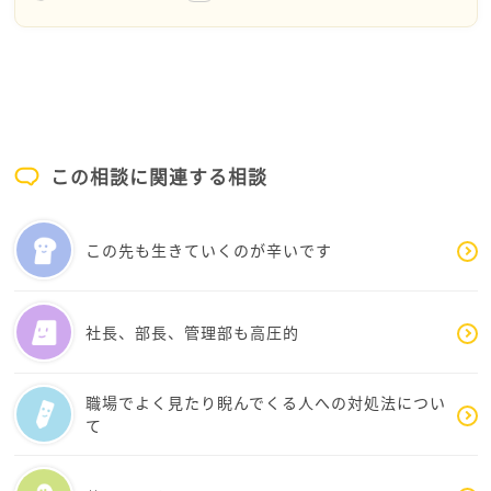
回答させてください
20歳から、介護のお仕事を
されていたのですね
つらさを感じた一方、
介護業界で得た学びが
美容業界でも通用することはあると思います
この相談に関連する相談
たとえば観察力や洞察力は、
ネイルのお客様のニーズを読むチカラに
つながると思います
この先も生きていくのが辛いです
ネイルなど美容業界のお仕事の喜びは、
目の前にいるお客様に美を提供し
社長、部長、管理部も高圧的
笑顔になってもらえることだと思います
逆にきついことは、
職場でよく見たり睨んでくる人への対処法につい
同じ姿勢で座りっぱなしでつらい、
て
クレーム対応などかと思います