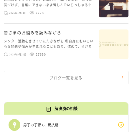
ところてん
気づけず、言葉にできないまま苦しんでいらっしゃるケ
ースがありますお悩みというのは、心の深いところ（深
7728
2026年1月14日
層心理）に触れることで、まったく違う角度から解決の
糸口が見えてくること […]
皆さまのお悩みを読みながら
メンター活動をさせていただきながら 私自身にもいろい
ろな問題や悩みが生まれることもあり、改めて、皆さま
のお悩みを読みながら 「みんな、もがいてる。わたし
27650
2025年5月20日
だけじゃないんだな」と、逆に励まされるような日々で
す。 もう、わたし […]
ブログ一覧を見る
解決済の相談
男子の子育て、反抗期