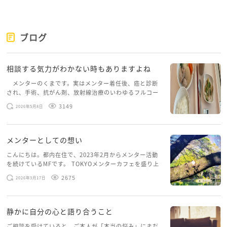
はなさんもおっしゃっているように、代表もいずれは
なさんが独立することはわかっていると思いますし、
ブログ
若い女性を雇っていれば妊娠、休業の可能性がある、
ということも想定内のことだと思います。そして世の
相談する気力がわかない時もありますよね
中には職を探している人が沢山いますので、後任もき
っとすぐに見つかることでしょう。
メンターのくまです。実はメンター着任後、癌と診断
され、手術、抗がん剤、放射線治療のいわゆるフルコー
スを体験していて、しばらくメンターカフェに来られて
10年勤めてきた職場ですから円満に退職したいですよ
3149
2026年5月8日
いませんでした。体力だけでなく、気力も落ちパソコン
ね。
を開くこともできない […]
退職後も今の会社とよいおつきあいができるような関
メンターとしての想い
係でいられるように、代表と納得いくまで話し合いを
してみてはいかがでしょうか。
こんにちは。都内在住で、2023年2月からメンター活動
を続けているMFです。 TOKYOメンターカフェを盛り上
げたいという想いから、勇気を出して初めてブログを投
2675
少しでも参考になれたらうれしいです。
2026年3月17日
稿してみようと思います。少し自分のことを書いてみま
また何かありましたら、お立ちよりください。
す。 心に […]
ありがとうございました。
静かに自分の心と語り合うこと
ご相談を受けていると、ご本人が「本当の悩み」にまだ