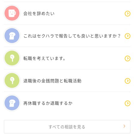
①まず、自分の独立開業計画をできるかぎり綿密に立
てる（何月何日に退職し、何月何日にどこで開業す
会社を辞めたい
る、資金計画など）。
②妊娠した部下はいつ復帰予定であるかを確認する
これはセクハラで報告しても良いと思いますか？
（人によっては数か月で復職する場合もあるでしょ
う）。復帰後はどのような勤務形態を希望するかを確
認する。本人から産休届を出されたらそれを代表に伝
転職を考えています。
える。あるいは本人から代表に届を出すよう指示す
る。
退職後の金銭問題と転職活動
③同時に代表には何月何日に自分は退職したい、その
ためにこのような計画をしているということを伝えま
す。その際にはこれまで10年間お世話になってきた感
再休職するか退職するか
謝の言葉も伝えます。同時にふたりの戦力を失うとな
ると会社にとっては痛手かもしれませんが、そういう
経営体制をとっているのは代表自身なので、そのあと
のことは代表に考えてもらえばよいのではないでしょ
すべての相談を見る
うか。