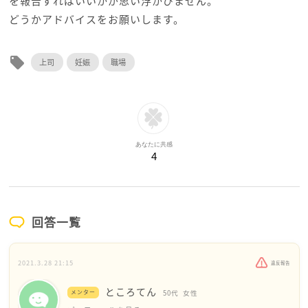
を報告すればいいかが思い浮かびません。
どうかアドバイスをお願いします。
local_offer
上司
妊娠
職場
あなたに共感
4
回答一覧
2021.3.28 21:15
違反報告
ところてん
メンター
50代
女性