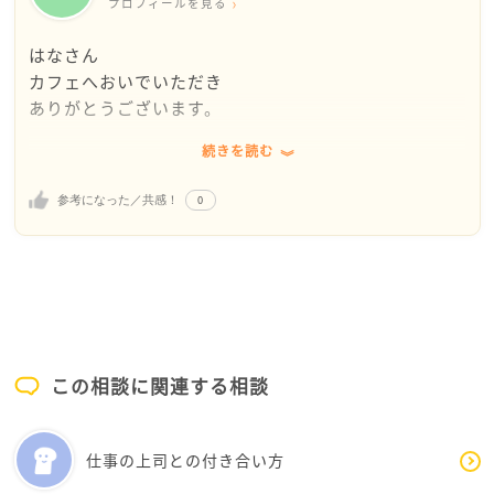
プロフィールを見る
はなさん
カフェへおいでいただき
ありがとうございます。
続きを読む
文章を拝見して、はなさんはとても責任感のある方だ
な、これまで仕事も真摯に取り組んでこられたのだろ
0
参考になった／共感！
うな、と感じました。
懸念されるのは以下の2つでしょうか
①独立開業を考えており退職を予定しているが、部下
の妊娠、休業がわかった。従業員5人程度の小さな個人
事務所なので、その穴埋めが非常に大変である。
②部下が妊娠、休業となった場合、はなさんが上司と
この相談に関連する相談
して業務調整や欠員補充しなければなない。
このような状況の場合、わたしならどうするか考えて
仕事の上司との付き合い方
みました。