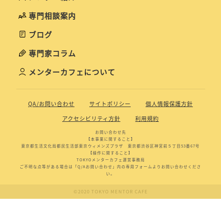
専門相談案内
ブログ
専門家コラム
メンターカフェについて
QA/お問い合わせ
サイトポリシー
個人情報保護方針
アクセシビリティ方針
利用規約
お問い合わせ先
【本事業に関すること】
東京都生活文化局都民生活部東京ウィメンズプラザ 東京都渋谷区神宮前５丁目53番67号
【操作に関すること】
TOKYOメンターカフェ運営事務局
ご不明な点等がある場合は「Q/Aお問い合わせ」内の専用フォームよりお問い合わせくださ
い。
©2020 TOKYO MENTOR CAFE