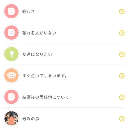
喧嘩になると過去のことが出てくるのは、今の怒りと
いうより、「あの時つらかった」という気持ちがまだ
寂しさ
心の奥にあるからなのだと思います。
でも同時に、リコリコさんもずっと苦しかったですよ
頼れる人がいない
ね。
責められ続けると、「もう十分反省しているのに…」
という気持ちにもなってしまうと思います。
友達になりたい
大切なのは、「どちらが悪いか」を決め続けることよ
りも、これから先をどう穏やかに過ごしていくか、な
すぐ泣いてしまいます。
のかもしれません。
喧嘩になった時は、その場で全部解決しようとせず、
結婚後の居住地について
「あなたが今も苦しかったことは分かっているよ」
「私も未熟だったと思っているよ」
と、まず感情だけ受け止めて、一度距離を置くのもひ
最近の事
とつです。