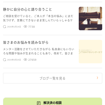
静かに自分の心と語り合うこと
ご相談を受けていると、ご本人が「本当の悩み」にまだ
気づけず、言葉にできないまま苦しんでいらっしゃるケ
ースがありますお悩みというのは、心の深いところ（深
7738
2026年1月14日
層心理）に触れることで、まったく違う角度から解決の
糸口が見えてくること […]
皆さまのお悩みを読みながら
メンター活動をさせていただきながら 私自身にもいろい
ろな問題や悩みが生まれることもあり、改めて、皆さま
のお悩みを読みながら 「みんな、もがいてる。わたし
27659
2025年5月20日
だけじゃないんだな」と、逆に励まされるような日々で
す。 もう、わたし […]
ブログ一覧を見る
解決済の相談