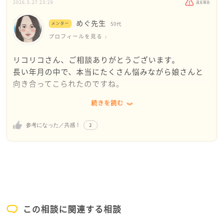
2026.5.27 23:29
違反報告
めぐ先生
メンター
50代
プロフィールを見る
リコリコさん、ご相談ありがとうございます。
長い年月の中で、本当にたくさん悩みながら娘さんと
向き合ってこられたのですね。
続きを読む
娘さんを引き取った時も、きっと「守りたい」「なん
とかしたい」というお気持ちがあったからこその決断
2
参考になった／共感！
だったのだと思います。
だからこそ、今も一緒に暮らし、お孫さんの成長をそ
ばで見守っていること自体、決して小さなことではあ
りません。
ただ、娘さんの中には、高校時代の寂しさや傷ついた
気持ちが、完全には整理しきれず残っているのかもし
この相談に関連する相談
れませんね。