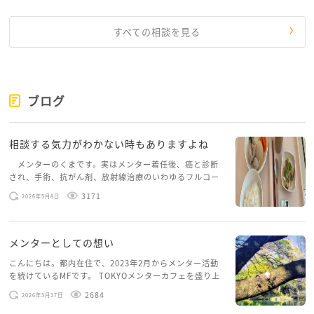
そして、リコリコさん自身も、自分を責め続けすぎな
いでくださいね。
すべての相談を見る
過去は消せなくても、今こうして悩み、関係を大切に
したいと思っていることは、ちゃんと娘さんにも伝わ
っていると思います。
ブログ
焦らず、少しずつ。
時が解決してくれることもあります。
相談する気力がわかない時もありますよね
親子愛はきっとわかり合えるときがきます。
メンターのくまです。実はメンター着任後、癌と診断
され、手術、抗がん剤、放射線治療のいわゆるフルコー
肩の力を抜いて、リコリコさんの心も大切になさって
スを体験していて、しばらくメンターカフェに来られて
くださいね。
3171
2026年5月8日
いませんでした。体力だけでなく、気力も落ちパソコン
を開くこともできない […]
メンターとしての想い
こんにちは。都内在住で、2023年2月からメンター活動
を続けているMFです。 TOKYOメンターカフェを盛り上
げたいという想いから、勇気を出して初めてブログを投
2684
2026年3月17日
稿してみようと思います。少し自分のことを書いてみま
す。 心に […]