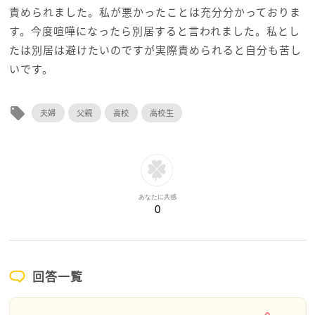
責められました。私が悪かったことは充分分かっておりま
す。今度喧嘩になったら別居すると言われました。私とし
たは別居は避けたいのですが実際責められると自分も苦し
いです。
local_offer
夫婦
父親
高校
高校生
あなたに共感
0
回答一覧