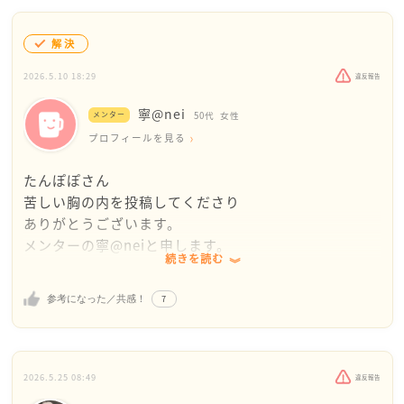
解決
2026.5.10 18:29
違反報告
寧@nei
メンター
50代
女性
プロフィールを見る
たんぽぽさん
苦しい胸の内を投稿してくださり
ありがとうございます。
メンターの寧@neiと申します。
続きを読む
過去の投稿も拝見いたしました。
7
参考になった／共感！
実のお母様からの心無い言葉に
私も読んでいてつらい気持ちになりました。
2026.5.25 08:49
違反報告
例え血のつながった親子でも、