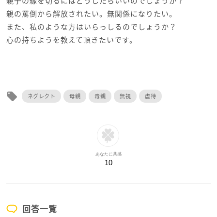
親子の縁を切るにはどうしたらいいのでしょうか？
親の罵倒から解放されたい。無関係になりたい。
また、私のような方はいらっしるのでしょうか？
心の持ちようを教えて頂きたいです。
local_offer
ネグレクト
母親
毒親
無視
虐待
あなたに共感
10
回答一覧