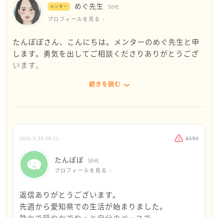
めぐ先生
血の繋がりのない関係性でも、
メンター
50代
そこにどんな事情があっても、
プロフィールを見る
たんぽぽさん、こんにちは。メンターのめぐ先生と申
言ってはいけないことがあります。
します。勇気を出してご相談くださりありがとうござ
います。
ご自身のお子様に対して
お前が憎い、お前が嫌い、などと
続きを読む
長い年月、本当に苦しい思いをされてきたのですね。
言ってはいけないことです。
子どもの頃から否定され続け、「嫌い」「憎い」と言
われ続ける環境は、人の心を深く傷つけます。
それをたんぽぽさんは長いあいだ
しかも今も同居の中で、毎日のように不満や怒りを浴
つらいお気持ちで受け止めています。
び続けているのですから、心が限界に近くなるのは、
2026.5.25 09:11
違反報告
とても自然なことだと思います。
それなのに、
母の日のプレゼントが無いなど、
たんぽぽ
50代
まずお伝えしたいのは、「早く解放されたい」「距離
たんぽぽさんのことは傷つけても
プロフィールを見る
を置きたい」と思うことは、冷たいことではありませ
ご自身の要望はひどい言葉と共に
ん。
突きつけてくる…
返信ありがとうございます。
それは、たんぽぽさんが自分の心を守ろうとしている
先週から愛知県での生活が始まりました。
反応でもあります。