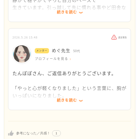
私の個人的な考えとしては、
静かで穏やかでやっと自分のペースで
たんぽぽさんは勇気を持って、
生きています。引っ越して先に慣れる事やど田舎な
続きを読む
また、「私のような人はいるのでしょうか」という問
ご実家を出て、今後積極的な関係を
ので、生活の不安色々あるけど，
いですが、同じように、親から長年傷つけられながら
取らず距離を置いた方が良いと思います。
そんなことより、毎日毎日耳を塞ぎたくなる不満、
育ち、大人になっても苦しみ続けている方は実際にた
小言、怒り、文句がないこと。常に私を見ている視
くさんいます。
お引越しをされるとのことで
線がない事。もうやっと心が軽くなりました。母と
2026.5.26 15:48
違反報告
特に、外では良い親に見えたり、「子どものために生
距離は取れることになるのでしょうか、
の関係性は今は修復できるか分かりません。でも、
めぐ先生
きてきた」と語る親ほど、子ども側が罪悪感を抱えや
メンター
50代
もしそうなら、
とにかく今を心穏やかにに楽しく生きてみます。ご
すく、自分の苦しさを否定してしまうことがありま
プロフィールを見る
連絡なども今後控えても良いのでは
返信ありがとうございました。
す。
ないでしょうか？
たんぽぽさん、ご返信ありがとうございます。
ですが、たんぽぽさんの感じてきた苦しさは、本物で
死んで欲しいと願うほど、
「やっと心が軽くなりました」という言葉に、胸が
す。
たんぽぽさんの
いっぱいになりました。
お母様に対する気持ちは
続きを読む
本当によく頑張ってこられましたね。
そして今、愛知県へ引っ越しされることは、とても大
枯れ果ててしまっておられます。
きな一歩だと思います。
静かで穏やかな時間の中で、自分のペースで過ごせ
「親子の縁を切る」というより、まずは心と生活の距
お互いの精神衛生管理のためにも、
ていること、とても大切な一歩だと思います。
離を作ることを目標にしても良いのではないでしょう
離れる決断をされた方が良いと思います。
か。
1
参考になった／共感！