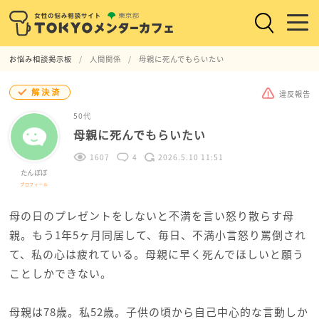
お悩み相談掲示板
人間関係
母親に死んでもらいたい
解決済
違反報告
50代
母親に死んでもらいたい
1607
4
2026.5.10 11:51
たんぽぽ
プロフィール
母の日のプレゼントをしないと不満を言い怒り散らす母
親。もう1年5ヶ月同居して、毎日、不満小言怒り罵倒され
て、私の心は疲れている。母親に早く死んでほしいと願う
ことしかできない。
母親は78歳。私52歳。子供の頃から自己中心的な言動しか