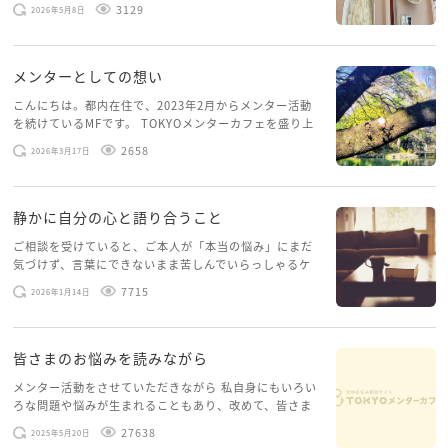
スを体験していて、しばらくメンターカフェに来られて
3129
2026年5月8日
いませんでした。体力だけでなく、気力も落ちパソコン
を開くこともできない […]
メンターとしての想い
こんにちは。都内在住で、2023年2月からメンター活動
を続けているMFです。 TOKYOメンターカフェを盛り上
げたいという想いから、勇気を出して初めてブログを投
2658
2026年3月17日
稿してみようと思います。少し自分のことを書いてみま
す。 心に […]
静かに自分の心と語り合うこと
ご相談を受けていると、ご本人が「本当の悩み」にまだ
気づけず、言葉にできないまま苦しんでいらっしゃるケ
ースがありますお悩みというのは、心の深いところ（深
7715
2026年1月14日
層心理）に触れることで、まったく違う角度から解決の
糸口が見えてくること […]
皆さまのお悩みを読みながら
メンター活動をさせていただきながら 私自身にもいろい
ろな問題や悩みが生まれることもあり、改めて、皆さま
のお悩みを読みながら 「みんな、もがいてる。わたし
27638
2025年5月20日
だけじゃないんだな」と、逆に励まされるような日々で