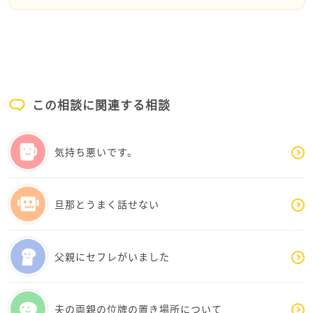
これからの毎日が、たんぽぽさんにとって安心でき
あくまでも、
る優しい時間になっていきますように。
例えば、
私の個人的な意見なので
・連絡頻度を減らす
現実的に思われなかったら申し訳ございません。
・電話はすぐ出なくてもいいと決める
・自分を責める会話は途中で終える
親子でも、
・「親だから耐えなきゃ」を少し手放す
適切な距離を守らないといけない場合があるように
この相談に関連する相談
感じ、急ぎ投稿させていただきました。
こうした小さな境界線を作るだけでも、心の消耗はか
なり変わってきます。
気持ち悪いです。
また、今は長年の緊張状態で、「怒られないように」
「責められないように」と心が常に構えている状態か
旦那とうまく話せない
もしれません。
なので、引っ越し後しばらくは、何かを頑張るより、
「安心して眠れる」「怒鳴り声がない」環境に心を慣
らす時間が必要だと思います。
父親にセフレがいました
たんぽぽさんは、52年間ずっと耐え続けてこられまし
た。
夫の両親の位牌の置き場所について