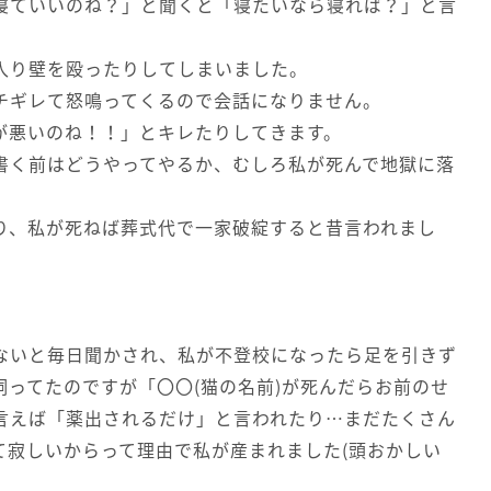
寝ていいのね？」と聞くと「寝たいなら寝れば？」と言
入り壁を殴ったりしてしまいました。
チギレて怒鳴ってくるので会話になりません。
が悪いのね！！」とキレたりしてきます。
書く前はどうやってやるか、むしろ私が死んで地獄に落
り、私が死ねば葬式代で一家破綻すると昔言われまし
ないと毎日聞かされ、私が不登校になったら足を引きず
ってたのですが「〇〇(猫の名前)が死んだらお前のせ
言えば「薬出されるだけ」と言われたり…まだたくさん
て寂しいからって理由で私が産まれました(頭おかしい