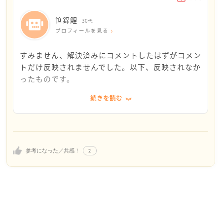
ん、と繰り返して。このやり取りも大体30分くら
葉にして外に出してみると今までもやもやとしてい
たときは「ほかに何かございますか？ないようでした
い続いて。シフトの切り替え時間帯で、2人は仕事
笹錦鯉
たものがはっきりしてきます。上司に言うにして
ら、失礼します」と出ていく。
30代
終わりであとは上がるだけ、私はこれから仕事…と
プロフィールを見る
も、他の相談機関に言うにしても、強調すべきポイ
他人を変えることは難しいです。先輩の方もすぐには
いうか診療が始まってるという時間でした。
ントが見えてくるのではないでしょうか。それでも
変わらないかもしれません。相手が悪いのにこちらが
他スタッフには迷惑をかけてばかりで…でも皆はい
すみません、解決済みにコメントしたはずがコメン
メモを作る作業は孤独ですから、吐き出したくなっ
あれこれ考えるというのも腹立たしいことですよね。
つも心配してくれます。間接的に皆も巻き込む2人
トだけ反映されませんでした。以下、反映されなか
たら、又いつでもいらしてくださいね。
参考になったかわかりませんが、笹錦鯉さんを応援し
からの指摘を、たとえ私の態度に本当に問題があっ
ったものです。
ています。どうぞご自分を守ってください。又何かあ
たとしても素直に受け止めることができませんでし
りましたら、吐き出しにいらしてくださいね。
た。
続きを読む
↓
というか、2人から言われた態度の件を他スタッフ
達に、不快だと思う？と実際に聞いてみたところ、
まだまだ全ての問題が解決とはいきませんが、今回
皆が一様に「別に普通」とのことでした。私は気に
の相談は一段落とさせて頂きます。
しないけど、とか。相手が気にしすぎ、とか。まぁ
選べるなら全てを選びたいのですが…今回は投稿す
2
参考になった／共感！
私に気を遣ってるだけかもしれませんが。それでも
るキッカケを気づかせてくださったふーりんさんを
受け止める言葉を選んでいいなら、私は皆を信じた
選ばせて頂きます。ありがとうございました。
いです。
本音を言うと、掲示板でこんな親身に相談に乗って
皆の優しさに救われましたが、数日前のショックを
下さるとは思ってませんでした。返信があるとして
引きずってます。数年間そんなことをしてくるよう