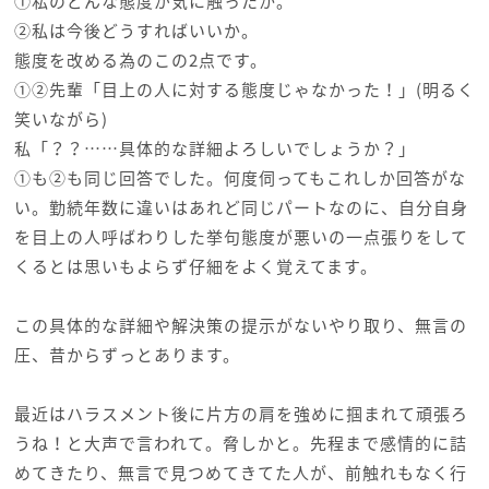
①私のどんな態度が気に触ったか。
②私は今後どうすればいいか。
態度を改める為のこの2点です。
①②先輩「目上の人に対する態度じゃなかった！」(明るく
笑いながら)
私「？？……具体的な詳細よろしいでしょうか？」
①も②も同じ回答でした。何度伺ってもこれしか回答がな
い。勤続年数に違いはあれど同じパートなのに、自分自身
を目上の人呼ばわりした挙句態度が悪いの一点張りをして
くるとは思いもよらず仔細をよく覚えてます。
この具体的な詳細や解決策の提示がないやり取り、無言の
圧、昔からずっとあります。
最近はハラスメント後に片方の肩を強めに掴まれて頑張ろ
うね！と大声で言われて。脅しかと。先程まで感情的に詰
めてきたり、無言で見つめてきてた人が、前触れもなく行