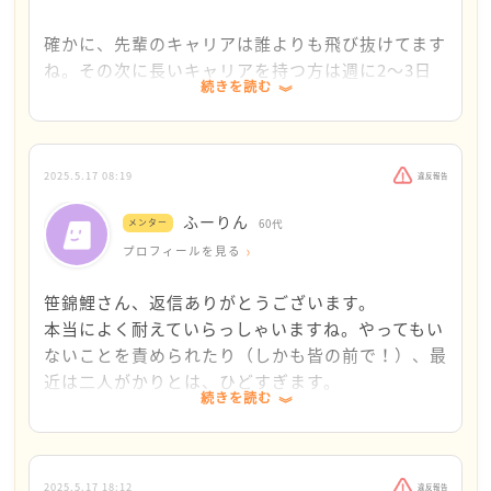
笹錦鯉さんが標的になるのはやはり笹錦鯉さんの正義
て実践してみます！
感が先輩にとってやり込めがいがあるというか、より
確かに、先輩のキャリアは誰よりも飛び抜けてます
優越感に浸れるからなのではないかな、と思いまし
ね。その次に長いキャリアを持つ方は週に2〜3日
続きを読む
た。
のみ出勤で、共に仕事をする機会がたまにあるかな
突破口はなんでしょうかね。
いかです。先輩ともシフトが被る日は週に1~2回程
頭を下げ続ける必要はないと思いますし、勤務時間中
です。
の呼び出しにも「今勤務時間中なのであとにしていた
2025.5.17 08:19
違反報告
だけますか？」と断っていいでしょう。しつこく言って
すみません、吐き出していいという言葉に甘えても
ふーりん
くるときは「場をはなれていいか、上司に確認しま
メンター
60代
いいでしょうか…
す」と言って上司のところに行くとか・・・
プロフィールを見る
また、一対一は避けましょう。なるべく同僚の方と一
実は数日前、お局先輩と、お局先輩の次にキャリア
笹錦鯉さん、返信ありがとうございます。
緒にいるようにしましょう。休憩中など、二人で話し
が長い上記の先輩(以下、準お局先輩)の2人がかり
本当によく耐えていらっしゃいますね。やってもい
たいと言われたときは、「今ここでお願いします」な
で、私の態度について叱責されました。お局先輩1
ないことを責められたり（しかも皆の前で！）、最
ど、前のメンターさんがおっしゃっていることとかぶ
人から言われた後に同じ内容を2人がかりで。
近は二人がかりとは、ひどすぎます。
りますが、一対一をさけて、毅然と冷静に対応するの
2人からって事は本当に私の態度が悪いんだ、と謝
続きを読む
とりあえず今はメモでいいのでメモを作ることをし
が、いいと思います。そんなに的外れな指摘でもない
罪しました。でも2人は私の態度について、こうい
てみましょう。話を切り上げて部屋を出る、という
な、と思ったときは、「ご指摘（ご指導）ありがとう
う所が悪くて、とか。よくないですよね、とか。話
のは無理せずできるタイミングで、でいいですよ。
ございます。大変申し訳ありませんでした。」と一回
し続けるので、私もそうですよね申し訳ありませ
笹錦鯉さんもお気づきのように、文章にしたり、言
頭を下げるだけでいいし、睨んできたり繰り返してき
2025.5.17 18:12
違反報告