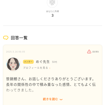
あなたに共感
3
回答一覧
2025.5.16 06:05
違反報告
めぐ先生
メンター
50代
プロフィールを見る
笹錦鯉さん、お話しくださりありがとうございます。
長年の関係性の中で積み重なった感情、とてもよく伝
わってきました。
続きを読む
その先輩の態度や言動が感情的に辛いものであったと