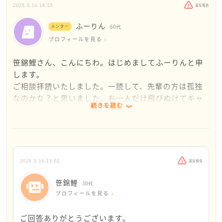
てしまった、適応障害、うつ、メンタル疾患になっ
さんの心を沈めるようにするのもいいですよ
と、十分以上に渡る責苦に耐えきれなくなって「私
2025.5.16 14:55
違反報告
たなどですね
じゃないです〜！！」とガチ号泣したのちに少しし
ふーりん
たら解放されました。結局、先輩は最後まで、○○
メンター
60代
先輩の言動は厚生労働省のパワハラの定義では、強
ちゃんはやってないんだね、とは言ってくれせんで
プロフィールを見る
いて言えば
した。
・精神的な攻撃
笹錦鯉さん、こんにちわ。はじめましてふーりんと申
因みにやらかした方の別の先輩は、私達のやり取り
に該当するかもしれませんが、それによって笹錦鯉
します。
を他のスタッフ達と一緒に眺めるだけで何もありま
さんにとって具体的にどのような被害が発生したか
ご相談拝読いたしました。一読して、先輩の方は孤独
せんでした。やり取りの最中、何度かそのやらかし
そこが重要なポイントになります
なのかな？と思いました。お一人だけ飛びぬけてキャ
先輩に視線を送ったのですが一度も目は合わず、お
続きを読む
リアが長いとかがあるのでしょうか？
局先輩の言葉にばかり、うんうん、と頷いていたの
上司や院長（職場の代表）が改善に腰が重いようで
先輩のやっていることはメンターのつきさんもおっし
がとても記憶に残ってます。やらかし先輩は寿退社
あれば、地域の労働監督署へご相談する方法もあり
ゃっているようにパワハラすれすれのグレーゾーンの
してるのでもういません。
ますので、笹錦鯉さんが動くことで、職場環境が是
ように感じました。たちが悪いのはそこを狙っている
正されると良いですね
感じです。次の日に明るく接してくるのもパワハラ認
以上です。これも人によってはグレーでしょうか？
2025.5.16 23:02
違反報告
応援してます
定されないように予防線かな？と勘ぐってしまいたく
これも書き起こしの一部に入れようと思うのです
なります。又院長や上司の上司は見て見ぬふり、微妙
が、数年前の話は無効でしょうか？私にとっては今
笹錦鯉
30代
な問題に介入するのが面倒なのでしょうか。同僚の方
でもフラッシュバックする内容なんですが…。
プロフィールを見る
が仲良しなのでなんとかやっていられる、という事で
しょうかね。
あと、呼吸法については試したことがないので調べ
ご回答ありがとうございます。