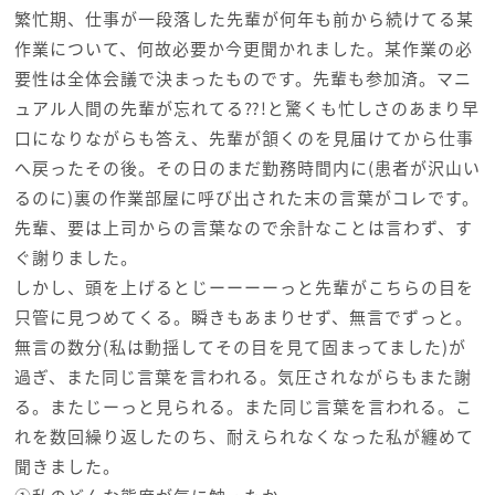
繁忙期、仕事が一段落した先輩が何年も前から続けてる某
作業について、何故必要か今更聞かれました。某作業の必
要性は全体会議で決まったものです。先輩も参加済。マニ
ュアル人間の先輩が忘れてる⁇!と驚くも忙しさのあまり早
口になりながらも答え、先輩が頷くのを見届けてから仕事
へ戻ったその後。その日のまだ勤務時間内に(患者が沢山い
るのに)裏の作業部屋に呼び出された末の言葉がコレです。
先輩、要は上司からの言葉なので余計なことは言わず、す
ぐ謝りました。
しかし、頭を上げるとじーーーーっと先輩がこちらの目を
只管に見つめてくる。瞬きもあまりせず、無言でずっと。
無言の数分(私は動揺してその目を見て固まってました)が
過ぎ、また同じ言葉を言われる。気圧されながらもまた謝
る。またじーっと見られる。また同じ言葉を言われる。こ
れを数回繰り返したのち、耐えられなくなった私が纏めて
聞きました。