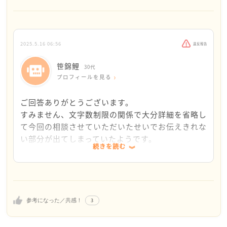
しても、まずは冷静に構造を見てみましょう。
「目上としての振る舞いを求める」こと自体は組織内
で起こりうる現象ですが、それが無言の圧や身体的接
触に繋がるのは一線を越えています。
2025.5.16 06:56
違反報告
まず、「謝るか・言い返すか」の二択に自分を閉じ込
笹錦鯉
30代
めず、“相手の要求に振り回されすぎない対応”を選ぶ
プロフィールを見る
ことが大切です。たとえば、
「ご指摘ありがとうございます。確認しておきます
ご回答ありがとうございます。
ね」など感情を入れず受け止めだけに留める言葉で線
すみません、文字数制限の関係で大分詳細を省略し
を引くこと。これだけでも心理的主導権を握られにく
て今回の相談させていただいたせいでお伝えきれな
くなります。ここで自分の心を守ることが大切です。
い部分が出てしまっていたようです。
続きを読む
また、「言葉にしない圧」は、こちらが“具体的に聞き
ひとつ、また質問よろしいでしょうか？
返す力”を持つことで曖昧さを剥がせます。
例：「今後のために、具体的な場面を教えていただけ
>また、「言葉にしない圧」は、こちらが“具体的に
ますか？」と冷静に返すことで、相手の“感情の濁
聞き返す力”を持つことで曖昧さを剥がせます。
3
参考になった／共感！
流”に流されず、自分を保てます。
例：「今後のために、具体的な場面を教えていただ
けますか？」と冷静に返すことで、相手の“感情の