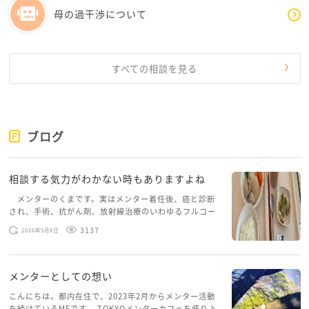
その苦しさが積もりに積もると、今度は只管に親へ
母の過干渉について
申し訳なさが募って自分がもっと嫌いになります。
何もかもがどうでもよくなることもあります。この
すべての相談を見る
状態の方が多いです。
どうせ自分は間違ってるんだから何もかもどうなっ
ても大丈夫、みたいな捻くれた自己暗示みたいなの
が出てくるんです。特に大雨の夜はまずい。元気よ
ブログ
く近所の橋から飛び降りたくなります。
でも今回のお返事で、少なくとも私の全てが間違っ
相談する気力がわかない時もありますよね
てるわけじゃないんだなと確認ができました。少し
メンターのくまです。実はメンター着任後、癌と診断
だけ気持ちがラクになった気がします。
され、手術、抗がん剤、放射線治療のいわゆるフルコー
スを体験していて、しばらくメンターカフェに来られて
3137
2026年5月8日
今後は皆様の提案を踏まえて、まずは被害をメモし
いませんでした。体力だけでなく、気力も落ちパソコン
を開くこともできない […]
ていこうと思います。あとは並行して、自分の心を
守る為の行動を積極的にしていこうかと。
メンターとしての想い
最後に頼れるのは自分だけ、という思考がとても強
こんにちは。都内在住で、2023年2月からメンター活動
いと自覚しているので中々に難航しそうですが、周
を続けているMFです。 TOKYOメンターカフェを盛り上