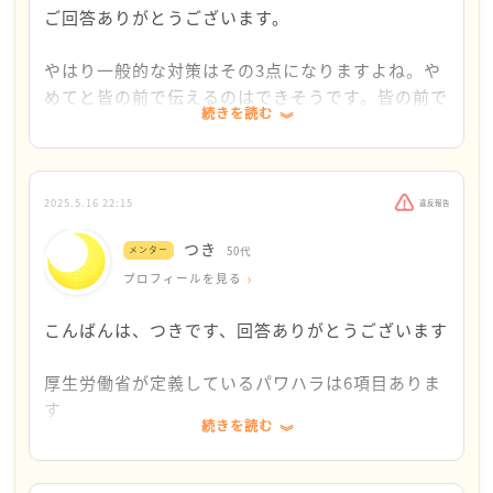
対一ではなく、皆がいる前で言うと効果的です
ご回答ありがとうございます。
・行為に関しては記録を取り、上司がダメなら上司の
更に上司に相談する（いつ、どこで、どんな風に言わ
やはり一般的な対策はその3点になりますよね。や
れ、その時笹錦鯉さんはどう思ったのかを簡潔に）
めてと皆の前で伝えるのはできそうです。皆の前で
続きを読む
被害に合うことばかりなので。
どんな職場でも、ハラスメント相談窓口の設置を義務
付けられています
被害の纏めも、思い出しつつ書き起こそうと思いま
（たとえ医療現場でも）
す。
2025.5.16 22:15
違反報告
このため、職場の責任者に対し、ハラスメント相談窓
つき
口の設置を要求することができます
メンター
50代
そうですよね、相談窓口。でも当診療所にはないん
プロフィールを見る
です。敢えて言うならマネージャー。勿論相談しま
したが、上司というのは立場だけで年数的には下だ
こんばんは、つきです、回答ありがとうございます
その先輩の言動は、ハッキリとしたパワハラというよ
から自分も先輩には強く言えない、と遠回しに拒否
り、グレーゾーンのようなかんじです
されて。あくまで中立を保っていたい、と仰ってま
厚生労働省が定義しているパワハラは6項目ありま
ただ、グレーゾーンとはいえ、数多く積み重なるとパ
した。それならばと院長に訴えましたが、スタッフ
す
ワハラと認定されますので、
間に関してはその拒否した上司に一任してるのでそ
続きを読む
詳しくは厚生労働省のHPに掲載がありますので、
・上司に相談した記録も残す
の上司に伝えてね、で終わりました。
もしよければこちらもご確認くださいね
・改善要望が受け入れられない場合は、労働基準局へ
https://www.mhlw.go.jp/stf/seisakunitsuite/b
相談する⇒相談時、行為の記録が必要になります