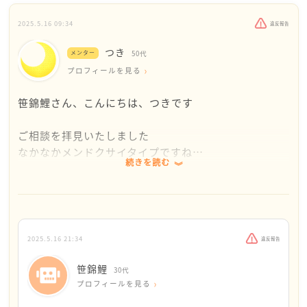
理不尽さに感情が揺れるのは当然。でも、そこに長く
濁流”に流されず、自分を保てます
2025.5.16 09:34
心を置かず、対処と距離感を戦略的に整えることが、
違反報告
これからの穏やかな働き方につながります。
こちらですが、何度も先輩に試みているのですが、
つき
メンター
50代
その具体的すら返ってこないんです。例えば今回の
プロフィールを見る
これまでたくさん我慢されてきたぶん、自分の心にと
一例では実際に「早口が突き放されたように感じた
って心地よい関わり方を少しずつ選んでいけるといい
か」「私の声のトーンがいつもより低かったか」等
笹錦鯉さん、こんにちは、つきです
ですね。小さな一歩が、大きな安心に繋がっていきま
聞いたことをよく覚えています。ですが、先輩は
すように。
「ふふふー」と何故か笑うばかりで気に食わなかっ
ご相談を拝見いたしました
た部分を教えてくれませんでした。そうした相手に
なかなかメンドクサイタイプですね…
はどうすればいいでしょうか？
続きを読む
先輩が優位な立場に立っていることに優越感を抱いて
因みにこの先輩、翌日には平然と明るい顔で接して
いるようなかんじ
きます。あと、昔、私って怖い？とか○○(私)ちゃ
なので、笹錦鯉さんを振り回し、オロオロしているの
んは辞めないでね！とか散々言われてきてます。そ
を楽しんでいるようにも感じました
れに私は必ず笑顔で怖くないですよ、辞めません
2025.5.16 21:34
よ、って返すんです。彼女が望んでる言葉を言うし
違反報告
かない自分にいつも吐き気がします。すみません、
さて、一般的なハラスメントの対応策なのですが、
笹錦鯉
30代
質問に関係ないのに思い出したらどうしても書き込
・指導と行き過ぎた指導を見極める
プロフィールを見る
む指が止まりませんでした。
・行為者に対して、「止めてください」と伝える⇒一