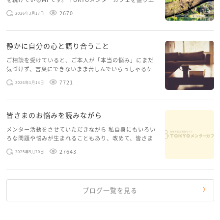
囲の人へ協力を煽ぐようにしてみます。先輩が同じ
げたいという想いから、勇気を出して初めてブログを投
2670
2026年3月17日
稿してみようと思います。少し自分のことを書いてみま
空間にいるときは誰かの傍にいる、とか。
す。 心に […]
この場を借りて、今回お返事を下さったメンターさ
静かに自分の心と語り合うこと
ん方へ改めてお礼を言わせてください。
ご相談を受けていると、ご本人が「本当の悩み」にまだ
本当に、ありがとうございました。
気づけず、言葉にできないまま苦しんでいらっしゃるケ
ースがありますお悩みというのは、心の深いところ（深
7721
2026年1月14日
層心理）に触れることで、まったく違う角度から解決の
糸口が見えてくること […]
皆さまのお悩みを読みながら
メンター活動をさせていただきながら 私自身にもいろい
ろな問題や悩みが生まれることもあり、改めて、皆さま
のお悩みを読みながら 「みんな、もがいてる。わたし
27643
2025年5月20日
だけじゃないんだな」と、逆に励まされるような日々で
す。 もう、わたし […]
ブログ一覧を見る