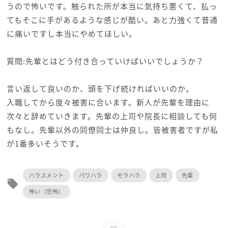
うので怖いです。触られた所が本当に気持ち悪くて、払っ
てもそこに手があるような感じが酷い。あと力強くて普通
に痛いですし本当にやめてほしい。
質問:先輩とはどう付き合っていけばいいでしょうか？
言い返して良いのか、頭を下げ続ければいいのか。
入職してから度々被害に合います。新人が先輩を理由に
次々と辞めていきます。先輩の上司や院長に相談しても何
もなし。先輩以外の同僚同士は仲良し。皆被害者ですが私
が1番多いそうです。
ハラスメント
パワハラ
モラハラ
上司
先輩
local_offer
怖い（恐怖）