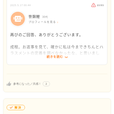
グレーなんですね…。過去の経験で私としては精神
unya/koyou_roudou/koyoukintou/seisaku06/i
・具体的な被害（メンタル面で影響が出た、仕事に支
的リンチを受けたと感じたものがあるのですが、こ
2025.5.17 00:44
違反報告
ndex.html
障が出たなど）を記録する
の場合はグレーかクロかご意見お聞かせ願えますで
笹錦鯉
30代
しょうか？
プロフィールを見る
・暴力（身体的な攻撃）
先輩が異動するか、笹錦鯉さんが異動するなどして、
・精神的な攻撃
関係を断つことが出来ればよいのですが、それが難し
以下です。
再びのご回答、ありがとうございます。
・過度な仕事
い場合は自衛策をとっていきましょう
・過小な仕事
新人の頃に「○○(私)ちゃんがやったよね」と詰め
成程。お返事を見て、確かに私は今まできちんとハ
・集団からの切り離し
すぐには効果が現れないかもしれませんが、笹錦鯉さ
られた件。
ラスメントの定義を調べなかったな、と思いまし
・個の侵害
んが先輩に振り回されず、毅然とした態度で対応する
まずもってやってない。このとき、このミスをした
続きを読む
た。
こともお試しください
のは別の先輩です。でも、い、言えない！やってな
私としては不眠と希死念慮が当て嵌まるかなと思い
これらが行為者から継続的に行われ、被害者に明確
パワーバランスが崩れた場合、＜先輩がもっと酷い対
いとは否定するも誰々とは言えず、抑々私のやって
ますが、精神科へかかるほどではないと思ってずっ
な被害が発生した時、パワハラと認定されます
応をするようになる＞もしくは＜笹錦鯉さんを避ける
ないという言葉を信じてすらもらえず、やったよね
と避けてきたので、正式な病名をすぐにはつけられ
暴力はもちろん一発アウトですが、精神的な攻撃に
ようになる＞ことが考えられます
一辺倒の先輩。果てはやらかしてしまった理由まで
そうにないですね。生きるために行なってた自傷行
ついては、＜それが行われたことにより、被害者に
2
どちらにしても、パワハラの証拠になりますので、コ
参考になった／共感！
聞かれました。やってないからわかるはずもない。
為は数年前に卒業しましたし。今は我慢できる範囲
身体的・精神的・経済的な被害が発生した＞、パワ
ツコツと記録を取り続けましょう
わかりません、と答えても繰り返される詰問。何度
です。
ハラと認定されます
も首を横に降りましたがまだ新人だった私は、他の
後日、時間を作ってしっかりと確認してみます。サ
具体的には、職場に行けなくなった、行こうとした
溜まってしまったうっぷんは、誰かに話して発散する
スタッフ達に(距離はあるものの皆が私達が見える
イトのURLまで、ありがとうございました。
解決
ら身体に影響が出た、眠れない、希死念慮が出てき
とか、呼吸法（マインドフルネス）を行って、笹錦鯉
ように並んでたので実質)囲まれた状態ということ