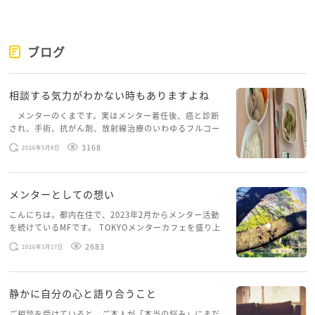
ブログ
相談する気力がわかない時もありますよね
メンターのくまです。実はメンター着任後、癌と診断
され、手術、抗がん剤、放射線治療のいわゆるフルコー
スを体験していて、しばらくメンターカフェに来られて
3168
2026年5月8日
いませんでした。体力だけでなく、気力も落ちパソコン
を開くこともできない […]
メンターとしての想い
こんにちは。都内在住で、2023年2月からメンター活動
を続けているMFです。 TOKYOメンターカフェを盛り上
げたいという想いから、勇気を出して初めてブログを投
2683
2026年3月17日
稿してみようと思います。少し自分のことを書いてみま
す。 心に […]
静かに自分の心と語り合うこと
ご相談を受けていると、ご本人が「本当の悩み」にまだ