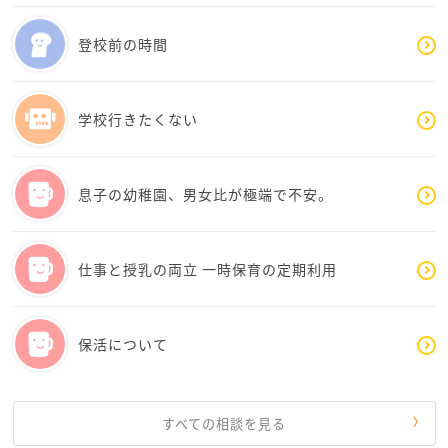
辞める時は、自分で納得した時、というのが最後は一
番引きずらないと思います。
登校前の時間
どんなことがあっても、結局は自分が決めるってとても
大切ですし、例えコンクールに出れなくても、お母さ
学校行きたくない
んが応援してくれていた、自分の踊りを認めてくれて
いたという事実が何よりも将来の力になります。
息子の幼稚園、男女比が極端で不安。
私は、それで大いに失敗した経験があり、結果ではな
くて、パフォーマンスそのものをもっと楽しんであげ
ればよかったと思っています。
仕事と授乳の両立 一時保育の定期利用
どんな選択をしても間違いなんてないと思いますの
で、最後まで娘さんの1番のファンでいてあげてくださ
保活について
いね。
すべての相談を見る