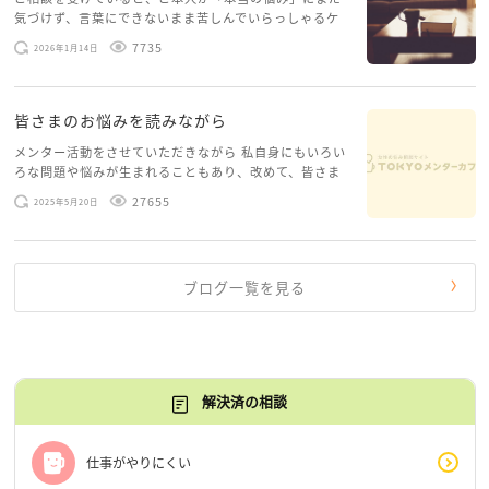
気づけず、言葉にできないまま苦しんでいらっしゃるケ
ースがありますお悩みというのは、心の深いところ（深
7735
2026年1月14日
層心理）に触れることで、まったく違う角度から解決の
糸口が見えてくること […]
皆さまのお悩みを読みながら
メンター活動をさせていただきながら 私自身にもいろい
ろな問題や悩みが生まれることもあり、改めて、皆さま
のお悩みを読みながら 「みんな、もがいてる。わたし
27655
2025年5月20日
だけじゃないんだな」と、逆に励まされるような日々で
す。 もう、わたし […]
ブログ一覧を見る
解決済の相談
仕事がやりにくい