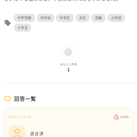
中学受験
中学校
中学生
先生
受験
小学校
local_offer
小学生
あなたに共感
1
回答一覧
2025.1.1 16:00
違反報告
退会済