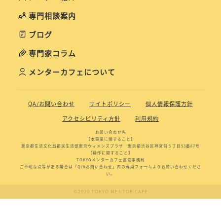
専門相談案内
ブログ
専門家コラム
メンターカフェについて
QA/お問い合わせ
サイトポリシー
個人情報保護方針
アクセシビリティ方針
利用規約
お問い合わせ先
【本事業に関すること】
東京都生活文化局都民生活部東京ウィメンズプラザ 東京都渋谷区神宮前５丁目53番67号
【操作に関すること】
TOKYOメンターカフェ運営事務局
ご不明な点等がある場合は「Q/Aお問い合わせ」内の専用フォームよりお問い合わせくださ
い。
©2020 TOKYO MENTOR CAFE