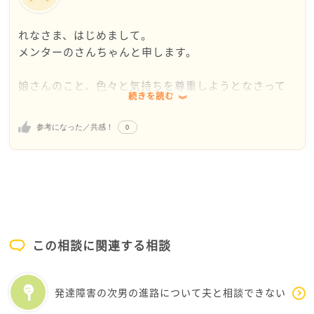
れなさま、はじめまして。
メンターのさんちゃんと申します。
娘さんのこと、色々と気持ちを尊重しようとなさって
続きを読む
の葛藤、読んでいてまるで不快ではなく、お優しいの
だなと思いました。
0
参考になった／共感！
難しいですよね。他人と比べずにいられればどんなに
かいいと思っても、周りから趣味のような子がいなく
なってしまうと、何だか孤立してしまう気がするの
は、誰しもあることだと思います。
最後は、娘さんが楽しいと思えているか、ただそれだ
この相談に関連する相談
けの気がします。
もし、バレエが純粋に楽しいからコンクールに出れな
くてもよいのなら、れなさまは自信を持って応援して
発達障害の次男の進路について夫と相談できない
あげてよいと思うのです。