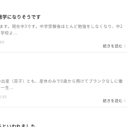
退学になりそうです
ます。現在中3です。中学受験後ほとんど勉強をしなくなり、中2
校よ...
:00
続きを読む
人の出産（双子）とも、産休のみで0歳から預けてブランクなしに働
生...
3:55
続きを読む
るといわれました。