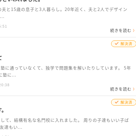
の夫と15歳の息子と3人暮らし。20年近く、夫と2人でデザイン
..
5:51
続きを読む
解決済
て
は塾に通っていなくて、独学で問題集を解いたりしています。 5年
塾に...
20:38
続きを読む
解決済
す。
をして、結構有名な名門校に入れました。 周りの子達もいい子ば
達もい...