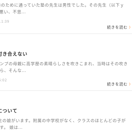
験のために通っていた塾の先生は男性でした。その先生（以下ｙ
い、不思...
11:39
続きを読む
付き合えない
ンプの母親に高学歴の素晴らしさを吹きこまれ、当時はその吹き
、そんな...
6:02
続きを読む
について
生の娘がいます。附属の中学校がなく、クラスのほとんどの子が
 娘は...