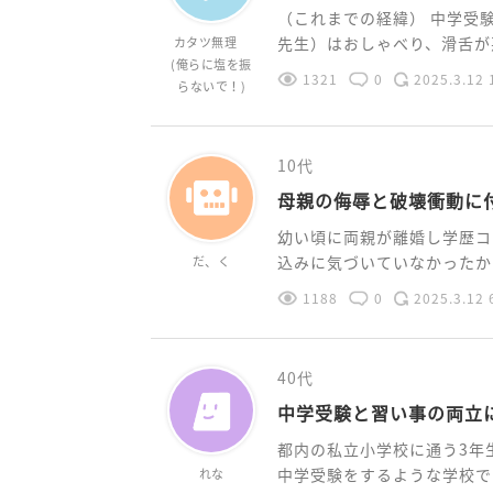
（これまでの経緯） 中学受
先生）はおしゃべり、滑舌が悪
カタツ無理
(俺らに塩を振
1321
0
2025.3.12 
らないで！)
10代
母親の侮辱と破壊衝動に
幼い頃に両親が離婚し学歴コ
込みに気づいていなかったから
だ、く
1188
0
2025.3.12 
40代
中学受験と習い事の両立
都内の私立小学校に通う3年
中学受験をするような学校です。
れな