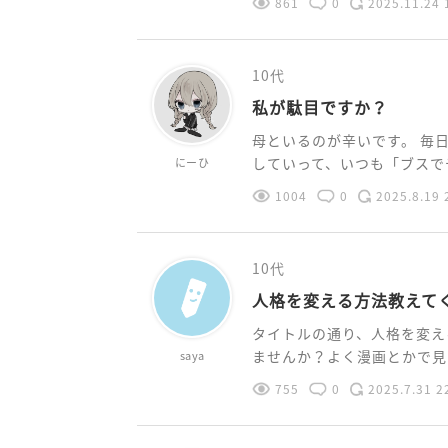
861
0
2025.11.24 
10代
私が駄目ですか？
母といるのが辛いです。 毎
していって、いつも「ブスでデ
にーひ
1004
0
2025.8.19 
10代
人格を変える方法教えて
タイトルの通り、人格を変え
ませんか？よく漫画とかで見か
saya
755
0
2025.7.31 2