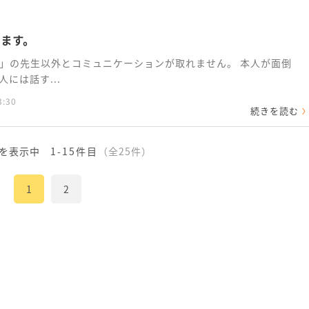
います。
」の先生以外とコミュニケーションが取れません。 本人が面倒
には話す...
3:30
続きを読む
を表示中
1-15件目
（全25件）
1
2