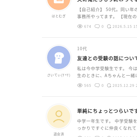
【自己紹介】 50代。同い年
事務所やってます。​ 【現在の.
はとむぎ
674
0
2026.5.15 1
10代
友達との受験の話につい
私は今中学受験生です。 今
生のときに、Aちゃんと一緒に
さいてぃ(T^T)
565
0
2025.12.29 
単純にちょっとつらいで
中学一年生です。 中学受験
っかりですぐに仲良くなれて友
退会済