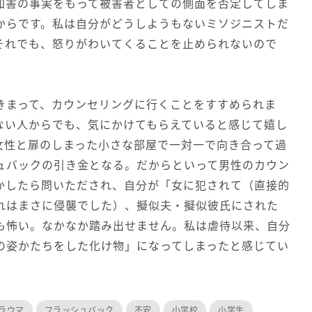
加害の事実をもって被害者としての側面を否定してしま
からです。私は自分がどうしようもないミソジニストだ
それでも、怒りがわいてくることを止められないので
きまって、カウンセリングに行くことをすすめられま
ない人からでも、気にかけてもらえていると感じて嬉し
女性と扉のしまった小さな部屋で一対一で向き合って過
ュバックの引き金となる。だからといって男性のカウン
かしたら問いただされ、自分が「女に犯されて（直接的
れはまさに侵襲でした）、擬似夫・擬似彼氏にされた
も怖い。なかなか踏み出せません。私は虐待以来、自分
の姿かたちをした化け物」になってしまったと感じてい
ラウマ
フラッシュバック
不安
小学校
小学生