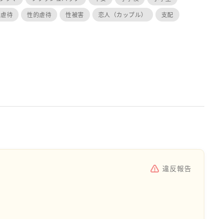
的虐待
性的虐待
性被害
恋人（カップル）
支配
違反報告