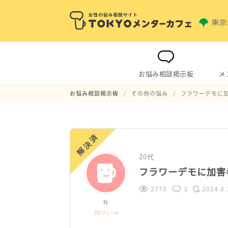
お悩み相談掲示板
メ
お悩み相談掲示板
その他の悩み
フラワーデモに
解決済
20代
フラワーデモに加害
2775
3
2024.8.
N
プロフィール