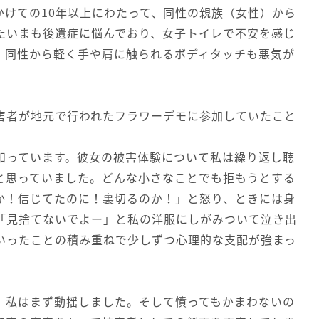
かけての10年以上にわたって、同性の親族（女性）から
たいまも後遺症に悩んでおり、女子トイレで不安を感じ
。同性から軽く手や肩に触られるボディタッチも悪気が
害者が地元で行われたフラワーデモに参加していたこと
知っています。彼女の被害体験について私は繰り返し聴
と思っていました。どんな小さなことでも拒もうとする
か！信じてたのに！裏切るのか！」と怒り、ときには身
「見捨てないでよー」と私の洋服にしがみついて泣き出
いったことの積み重ねで少しずつ心理的な支配が強まっ
、私はまず動揺しました。そして憤ってもかまわないの