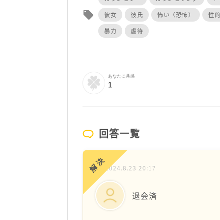
local_offer
彼女
彼氏
怖い（恐怖）
性
暴力
虐待
あなたに共感
1
回答一覧
解決
2024.8.23 20:17
退会済