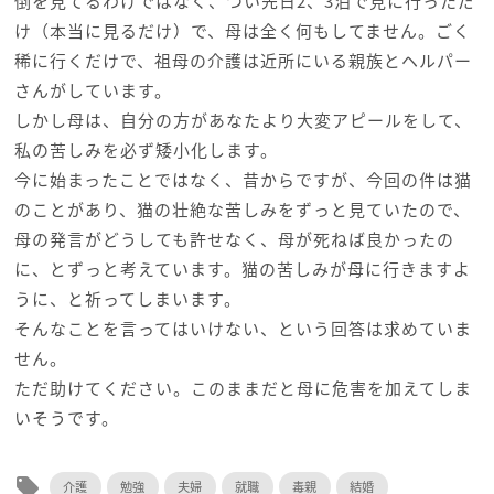
倒を見てるわけではなく、つい先日2、3泊で見に行っただ
け（本当に見るだけ）で、母は全く何もしてません。ごく
稀に行くだけで、祖母の介護は近所にいる親族とヘルパー
さんがしています。
しかし母は、自分の方があなたより大変アピールをして、
私の苦しみを必ず矮小化します。
今に始まったことではなく、昔からですが、今回の件は猫
のことがあり、猫の壮絶な苦しみをずっと見ていたので、
母の発言がどうしても許せなく、母が死ねば良かったの
に、とずっと考えています。猫の苦しみが母に行きますよ
うに、と祈ってしまいます。
そんなことを言ってはいけない、という回答は求めていま
せん。
ただ助けてください。このままだと母に危害を加えてしま
いそうです。
local_offer
介護
勉強
夫婦
就職
毒親
結婚