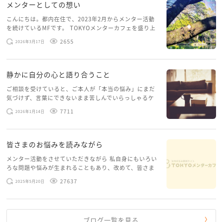
メンターとしての想い
こんにちは。都内在住で、2023年2月からメンター活動
を続けているMFです。 TOKYOメンターカフェを盛り上
げたいという想いから、勇気を出して初めてブログを投
2655
2026年3月17日
稿してみようと思います。少し自分のことを書いてみま
す。 心に […]
静かに自分の心と語り合うこと
ご相談を受けていると、ご本人が「本当の悩み」にまだ
気づけず、言葉にできないまま苦しんでいらっしゃるケ
ースがありますお悩みというのは、心の深いところ（深
7711
2026年1月14日
層心理）に触れることで、まったく違う角度から解決の
糸口が見えてくること […]
皆さまのお悩みを読みながら
メンター活動をさせていただきながら 私自身にもいろい
ろな問題や悩みが生まれることもあり、改めて、皆さま
のお悩みを読みながら 「みんな、もがいてる。わたし
27637
2025年5月20日
だけじゃないんだな」と、逆に励まされるような日々で
す。 もう、わたし […]
ブログ一覧を見る