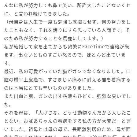
んなに私が努力しても鼻で笑い、所詮大したことないくせ
に、と言われ続けてきました。
（母自身は人生で一度も勉強も就職もせず、何の努力をし
たこともなく、それを誇りにすら思っている人間です。そ
のため私が努力することを馬鹿にしてます。）
私が結婚して家を出てからも頻繁にFaceTimeで連絡が来
ます。出ないとものすごい怒るので、ほとんど出ていま
す。
最近、私の可愛がっていた猫がガンでなくなりました。口
腔の扁平上皮癌で、すさまじい痛みに耐える猫を看病する
のは本当にとても辛いものがありました。
また出血と膿、ガンの出す粘液もひどく、強烈な臭いでし
た。
それを母は、「大げさな。どうせ動物なんだから大したこ
とない。おばあちゃんの看病をする私の方が大変だ」と言
いました。祖母とは母の母で、長距離別居のため、母が面