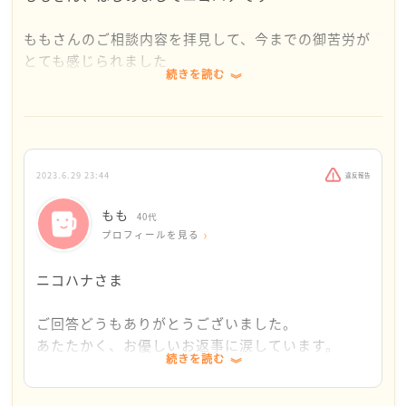
ももさんのご相談内容を拝見して、今までの御苦労が
とても感じられました
続きを読む
そのような中、今までよく頑張ってきましたね
そして、そんな母親に育てられても、優しい心を持っ
た人に成長したのは、ご自分の中で沢山の葛藤と闘っ
2023.6.29 23:44
違反報告
てこられたからなのかな？と推測されます
もも
40代
飼っていたネコちゃんが、闘病の末に亡くなり、大切
プロフィールを見る
な家族を失ったことに、心身ともに弱っていらっしゃ
るかと思います
ニコハナさま
心無いひどい言葉をかけるお母さんに対して、嫌悪感
ご回答どうもありがとうございました。
を抱くのは当たり前の反応だと思います
あたたかく、お優しいお返事に涙しています。
続きを読む
こんになも私の気持ちに寄り添ってくださり、優し
ご相談を拝見している限り、お母さんは自分を中心に
い言葉をかけていただけるとは思わず、本当に感動