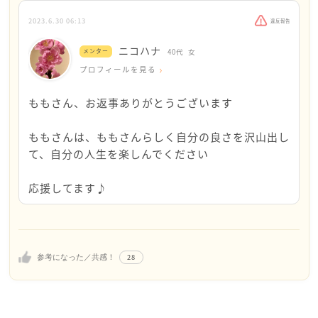
しか物事を考えられない人のようですね
しています。
お返事を拝読し、私こんなふうに優しい言葉をかけ
2023.6.30 06:13
違反報告
ももさんは、客観的にそのような人が幸せに感じます
てほしかったんだ、と思いました。
ニコハナ
か？
メンター
40代
女
「ももさんには、ももさんの人生があります」との
プロフィールを見る
お言葉に、はっとしました。
私の感想は、娘から嫌われてるし、そんな考えしか出
本当におっしゃるとおりですね。
ももさん、お返事ありがとうございます
来ない可哀想な人だな…と思ってしまいます
いやなのに囚われてしまうより、気持ちをほかのこ
とに向けられるよう、自分を守ろうと思いました。
ももさんは、ももさんらしく自分の良さを沢山出し
ももさんにとっては、母親なのでなかなか冷静に「こ
母と面と向かう必要はないのですね。
て、自分の人生を楽しんでください
の人はこんな人」というより先に感情が来てしまうか
そんな風に今まで考えることができなかったので、
もしれません。でも、可哀想な人…と思いつつ、お母
気づかせていただきました。
応援してます♪
さんと距離を取ってみませんか？
ここに相談して、本当に良かったです。
ニコハナさま、どうもありがとうございました。
ご結婚されているということで、お母さんとは物理的
顔も知らない私にこんなに優しくしていただき、感
な距離がすでにできてますよね？
謝しています。
後は、電話やメールが来ても忙しいからと素っ気なく
ありがとうございました。
28
参考になった／共感！
しましょう
ものすごく怒っても、物理的な距離があります