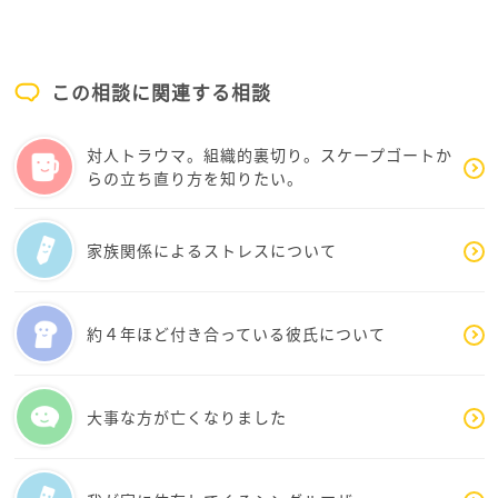
心の距離も取りましょう
ももさんの元に来て、暴力的行為や暴れ等など酷い場
この相談に関連する相談
合は、警察を呼ぶなどの対処もしても良いのではない
でしょうか？
対人トラウマ。組織的裏切り。スケープゴートか
お母さんの性格は、年齢的にも治るものではないと思
らの立ち直り方を知りたい。
います
家族関係によるストレスについて
ももさんには、ももさんの人生があります
お母さんに囚われてばかりで、お母さんに危害を与え
てしまうより、気持ちを他に持っていって、少しでも楽
しい人生を送ってください
約４年ほど付き合っている彼氏について
その場から逃げる、自分を守るというのも大切です
大事な方が亡くなりました
お母さんと面と向かう必要はないんです
ももさんには、ももさんの人生があり、生活があるの