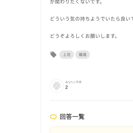
か関わりたくないです。
どういう気の持ちようでいたら良い
どうぞよろしくお願いします。
local_offer
上司
職場
あなたに共感
2
回答一覧