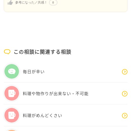
0
参考になった／共感！
PTAなどが始まるとみんな同じ悩み（旦那さんは手伝
わない）を持っているので、お互いの情報交換で茶話
会等があるので、それも楽しい時間です。
学校の運動会や文化祭を見ると、大きくなったな、こ
んなことまで出来るようになったのだと感動します。
１割の感動のために日々９割大変なのだなと思います
この相談に関連する相談
が、その１割はとてもいいものです。
自分の時間も大切にして、日々お過ごしください。
毎日が辛い
料理や物作りが出来ない・不可能
料理がめんどくさい