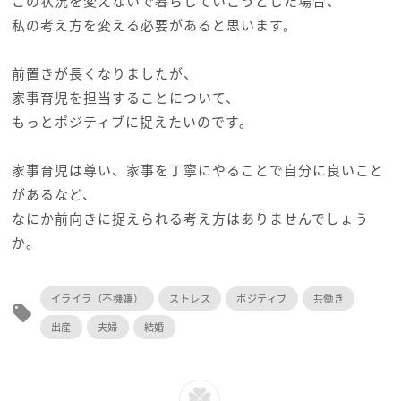
この状況を変えないで暮らしていこうとした場合、
私の考え方を変える必要があると思います。
前置きが長くなりましたが、
家事育児を担当することについて、
もっとポジティブに捉えたいのです。
家事育児は尊い、家事を丁寧にやることで自分に良いこと
があるなど、
なにか前向きに捉えられる考え方はありませんでしょう
か。
イライラ（不機嫌）
ストレス
ポジティブ
共働き
local_offer
出産
夫婦
結婚