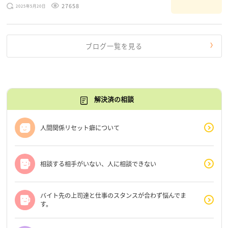
のお悩みを読みながら 「みんな、もがいてる。わたし
27658
2025年5月20日
だけじゃないんだな」と、逆に励まされるような日々で
す。 もう、わたし […]
ブログ一覧を見る
解決済の相談
人間関係リセット癖について
相談する相手がいない、人に相談できない
バイト先の上司達と仕事のスタンスが合わず悩んでま
す。