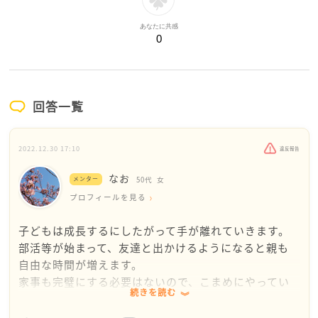
あなたに共感
0
回答一覧
2022.12.30 17:10
違反報告
なお
メンター
50代
女
プロフィールを見る
子どもは成長するにしたがって手が離れていきます。
部活等が始まって、友達と出かけるようになると親も
自由な時間が増えます。
家事も完璧にする必要はないので、こまめにやってい
続きを読む
れば、問題になることはありません。