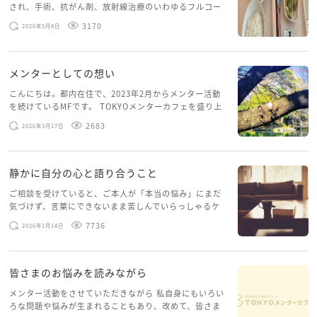
され、手術、抗がん剤、放射線治療のいわゆるフルコー
スを体験していて、しばらくメンターカフェに来られて
3170
2026年5月8日
いませんでした。体力だけでなく、気力も落ちパソコン
を開くこともできない […]
メンターとしての想い
こんにちは。都内在住で、2023年2月からメンター活動
を続けているMFです。 TOKYOメンターカフェを盛り上
げたいという想いから、勇気を出して初めてブログを投
2683
2026年3月17日
稿してみようと思います。少し自分のことを書いてみま
す。 心に […]
静かに自分の心と語り合うこと
ご相談を受けていると、ご本人が「本当の悩み」にまだ
気づけず、言葉にできないまま苦しんでいらっしゃるケ
ースがありますお悩みというのは、心の深いところ（深
7736
2026年1月14日
層心理）に触れることで、まったく違う角度から解決の
糸口が見えてくること […]
皆さまのお悩みを読みながら
メンター活動をさせていただきながら 私自身にもいろい
ろな問題や悩みが生まれることもあり、改めて、皆さま