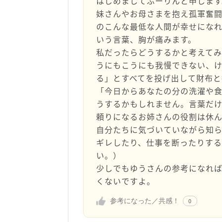
はじめましてふーりんと申します
妹さんやお母さまを抱え孤軍奮
のこんな最低な人間が幸せにな
いう言葉、胸が痛みます。
私だったらどうするかと考えて
うにもこうにも我慢できない、
る」とすべてを投げ出して財布と
「今日からあなたの分の洗濯や
うするかもしれません。言葉だ
頼りになるお姉さんの役割は休ん
自分たちに気づいていながら知
ギレしたり、仕事を断ったりす
い。）
少しでもゆうさんの参考になれ
くないですよ。
参考になった／共感！
0