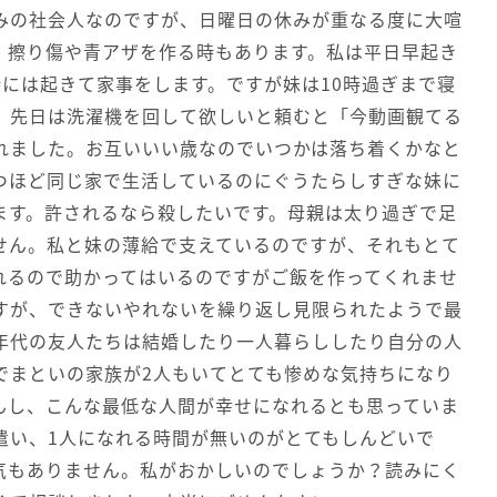
みの社会人なのですが、日曜日の休みが重なる度に大喧
、擦り傷や青アザを作る時もあります。私は平日早起き
には起きて家事をします。ですが妹は10時過ぎまで寝
。先日は洗濯機を回して欲しいと頼むと「今動画観てる
れました。お互いいい歳なのでいつかは落ち着くかなと
つほど同じ家で生活しているのにぐうたらしすぎな妹に
ます。許されるなら殺したいです。母親は太り過ぎで足
せん。私と妹の薄給で支えているのですが、それもとて
れるので助かってはいるのですがご飯を作ってくれませ
すが、できないやれないを繰り返し見限られたようで最
年代の友人たちは結婚したり一人暮らししたり自分の人
でまといの家族が2人もいてとても惨めな気持ちになり
んし、こんな最低な人間が幸せになれるとも思っていま
遣い、1人になれる時間が無いのがとてもしんどいで
気もありません。私がおかしいのでしょうか？読みにく