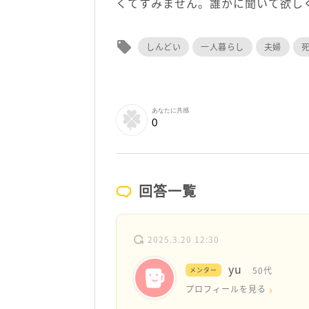
くてすみません。誰かに聞いて欲し
local_offer
しんどい
一人暮らし
夫婦
あなたに共感
0
回答一覧
2025.3.20 12:30
yu
50代
メンター
プロフィールを見る