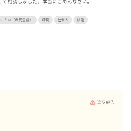
くて相談しました。本当にごめんなさい。
死にたい（希死念慮）
母親
社会人
結婚
違反報告