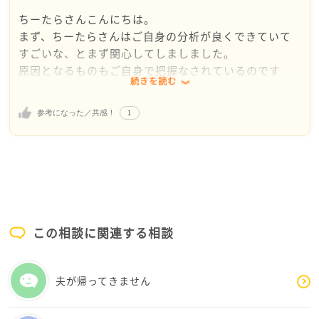
ちーたらさんこんにちは。
まず、ちーたらさんはご自身の分析が良くできていて
すごいな、とまず関心してしましました。
原因となるものもご自身で把握なされているのです
続きを読む
ね。
医師ではないので確かなことはわかりませんが、この
1
参考になった／共感！
ような環境からくる心身の不調
は適応障害と呼ばれるものに近いのかなと思います。
その場合一番有効なことは原因となるものを軽減して
いくことと言われています。
キャリア・妊活・旦那さんとの関係性・ご両親との関
係
この相談に関連する相談
のうちで一番負担となっているものを軽減していくこ
とになると思います。
妊活については、体外受精に臨み受精卵を確保すると
夫が帰ってきません
いう方法もありだと思います
キャリアや資格取得が落ち着いてから移植するという