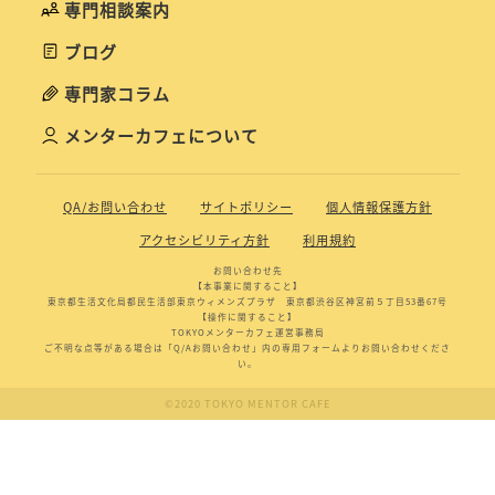
専門相談案内
ブログ
専門家コラム
メンターカフェについて
QA/お問い合わせ
サイトポリシー
個人情報保護方針
アクセシビリティ方針
利用規約
お問い合わせ先
【本事業に関すること】
東京都生活文化局都民生活部東京ウィメンズプラザ 東京都渋谷区神宮前５丁目53番67号
【操作に関すること】
TOKYOメンターカフェ運営事務局
ご不明な点等がある場合は「Q/Aお問い合わせ」内の専用フォームよりお問い合わせくださ
い。
©2020 TOKYO MENTOR CAFE