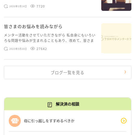
ースがありますお悩みというのは、心の深いところ（深
7720
2026年1月14日
層心理）に触れることで、まったく違う角度から解決の
糸口が見えてくること […]
皆さまのお悩みを読みながら
メンター活動をさせていただきながら 私自身にもいろい
ろな問題や悩みが生まれることもあり、改めて、皆さま
のお悩みを読みながら 「みんな、もがいてる。わたし
27642
2025年5月20日
だけじゃないんだな」と、逆に励まされるような日々で
す。 もう、わたし […]
ブログ一覧を見る
解決済の相談
母に引っ越しをすすめるべきか