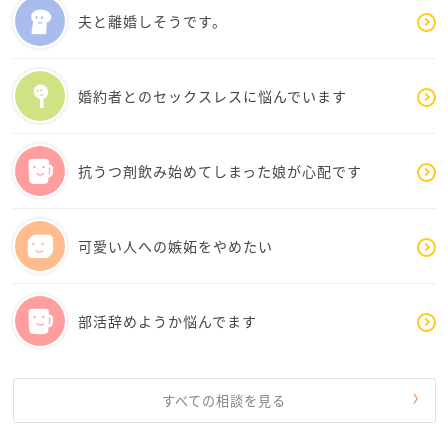
のも可能です。
夫と離婚しそうです。
お母さまに聞いて頂いたり、ご実家で休まれることは
とてもいいことだと思いますよ。
良好な関係なのであれば親離れ、する必要があるので
婚約者とのセックスレスに悩んでいます
しょうか？
私など子供を産んでから頼りきりです。そして頼って
いてよかったなと思っていますよ。
抗うつ剤飲み始めてしまった娘が心配です
妊活も含めて旦那様とは今後のビジョンについて、や
ってほしいこと、気持ちなど
一度整理して話し合うのも良いかもしれません。
可愛い人への嫉妬をやめたい
全て抱えてしまうと誰しもパンクしてしまいます。一
つずつ解決に向かい
部活辞めようか悩んでます
ストレスの元が軽減されることを願っています。
またこちらにもご相談くださいね
すべての相談を見る