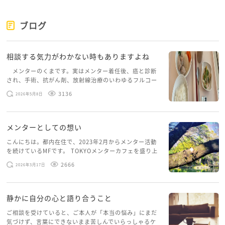
ブログ
相談する気力がわかない時もありますよね
メンターのくまです。実はメンター着任後、癌と診断
され、手術、抗がん剤、放射線治療のいわゆるフルコー
スを体験していて、しばらくメンターカフェに来られて
3136
2026年5月8日
いませんでした。体力だけでなく、気力も落ちパソコン
を開くこともできない […]
メンターとしての想い
こんにちは。都内在住で、2023年2月からメンター活動
を続けているMFです。 TOKYOメンターカフェを盛り上
げたいという想いから、勇気を出して初めてブログを投
2666
2026年3月17日
稿してみようと思います。少し自分のことを書いてみま
す。 心に […]
静かに自分の心と語り合うこと
ご相談を受けていると、ご本人が「本当の悩み」にまだ
気づけず、言葉にできないまま苦しんでいらっしゃるケ