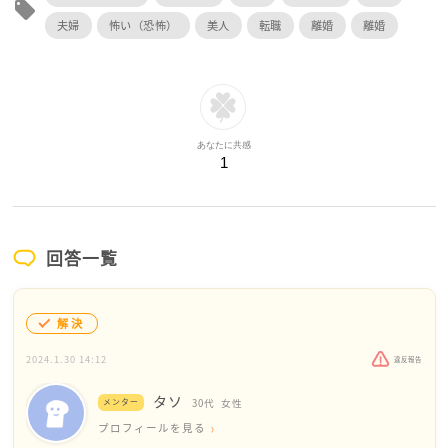
local_offer
夫婦
怖い（恐怖）
美人
転職
離婚
離婚
あなたに共感
1
回答一覧
解決
2024.1.30 14:12
違反報告
タソ
メンター
30代
女性
プロフィールを見る