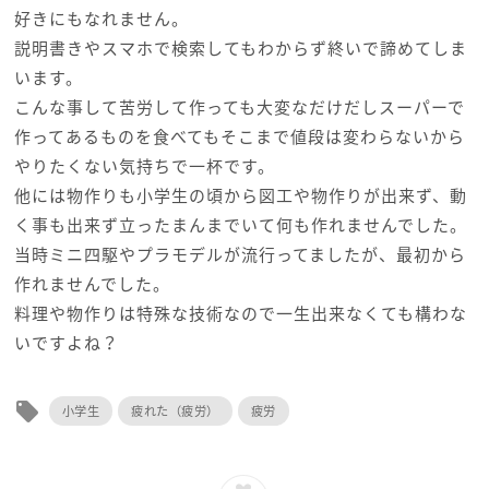
好きにもなれません。
説明書きやスマホで検索してもわからず終いで諦めてしま
います。
こんな事して苦労して作っても大変なだけだしスーパーで
作ってあるものを食べてもそこまで値段は変わらないから
やりたくない気持ちで一杯です。
他には物作りも小学生の頃から図工や物作りが出来ず、動
く事も出来ず立ったまんまでいて何も作れませんでした。
当時ミニ四駆やプラモデルが流行ってましたが、最初から
作れませんでした。
料理や物作りは特殊な技術なので一生出来なくても構わな
いですよね？
local_offer
小学生
疲れた（疲労）
疲労