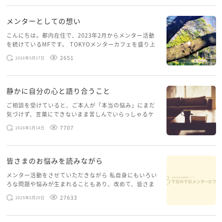
を開くこともできない […]
メンターとしての想い
こんにちは。都内在住で、2023年2月からメンター活動
を続けているMFです。 TOKYOメンターカフェを盛り上
げたいという想いから、勇気を出して初めてブログを投
2651
2026年3月17日
稿してみようと思います。少し自分のことを書いてみま
す。 心に […]
静かに自分の心と語り合うこと
ご相談を受けていると、ご本人が「本当の悩み」にまだ
気づけず、言葉にできないまま苦しんでいらっしゃるケ
ースがありますお悩みというのは、心の深いところ（深
7707
2026年1月14日
層心理）に触れることで、まったく違う角度から解決の
糸口が見えてくること […]
皆さまのお悩みを読みながら
メンター活動をさせていただきながら 私自身にもいろい
ろな問題や悩みが生まれることもあり、改めて、皆さま
のお悩みを読みながら 「みんな、もがいてる。わたし
27633
2025年5月20日
だけじゃないんだな」と、逆に励まされるような日々で
す。 もう、わたし […]