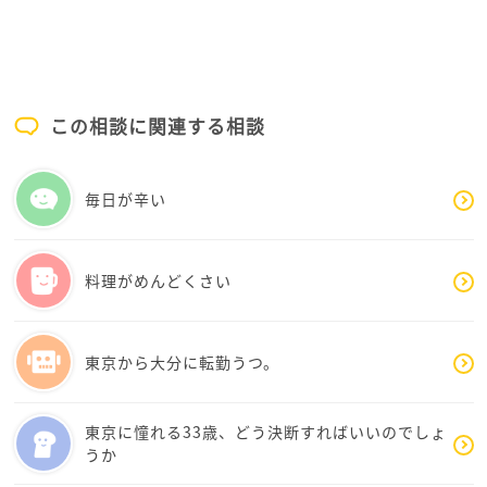
ときは補うでいかがですか。いつか作りたいと思う時
が来たら自然に作ると思います。物作りに関しても、
苦手なことは気にせず。組み立ててある物を買ったり
すれば良いです。出来ないことを気になさらず、ご自
分のままで良いのではないでしょうか。
この相談に関連する相談
ご参考になれば幸いです。
毎日が辛い
料理がめんどくさい
東京から大分に転勤うつ。
東京に憧れる33歳、どう決断すればいいのでしょ
うか