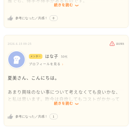
誰でも、得手不得手があるものです。
続きを読む
ですから仰る通りで、出来ない事は仕方ないのかも知
れませんね。
0
参考になった／共感！
物作りは、日々の生活には必要不可欠では無いです
が、食事は生きていく上で欠かせないので、少し意味
合いが違うのかな？と、思います。
2026.6.15 09:25
違反報告
料理が苦手な人は、きっと世の中に沢山いらっしゃる
はな子
でしょう。
メンター
50代
何も得意になる必要はありませんが、何か一つだけご
プロフィールを見る
自身の定番な一品があると良いと思いませんか？
夏美さん、こんにちは。
料理番組(初心者向け)とか、簡単な卵料理(目玉焼きで
も良いです)や、野菜を切るだけで良いサラダとか…
あまり興味のない事について考えなくても良いかな、
もちろんそこに、お惣菜を買ってきて組み合わせるだ
と私は思います。昨今は自炊してもコストがかかって
けで、立派な料理になりますよ。
続きを読む
しまうので、お惣菜やフルーツ、サラダなども既に小
分けされて便利ですよね。
先ずは無理はしないで、一歩ずつ踏み出す。
1
参考になった／共感！
毎日栄養バランス考えるのは大変なので、数日単位や
出来上がりを頂き、達成感を感じて食事を楽しめるこ
一週間で食べたものを振り返り、足りないように思う
とを考えてみるのは、いかがでしょう？