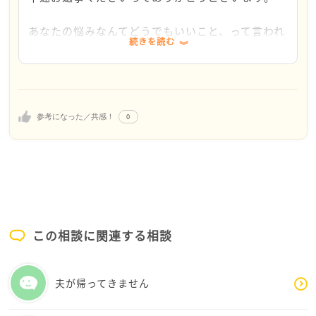
と思っています
得意な方法でお悩みを表に出してみるのが良いかもし
あなたの悩みなんてどうでもいいこと、って言われ
れません。
ただ離婚後、旧姓に戻る可能性があるので
続きを読む
てしまったことがあるのですね。
どうしたものかと思っています
失礼なことを言う人だなあ、となんだか私が、そん
さて、離婚に際して名を変えようか迷っているとのこ
なこと言ってきた人に怒りの気持ちがわいてきてし
とですが、
まいました。
苗字をどうするか迷っているということで合っていま
どっちでも良くないから、迷っているから相談して
すでしょうか。
0
参考になった／共感！
いるのに・・・
今のままの苗字でいくか、元の苗字に戻すかどうかを
ひどいですね。
悩まれているということですか？
お名前の件ですが、苗字ではなく名のほうなのです
元の苗字に戻したい理由があるけど、今のままの方が
ね。失礼しました。
良さそうなこともあって
万が一旧姓に戻ると、通称呼称名の読み方に合わせ
迷われている感じなのでしょうか？
た漢字名との
この相談に関連する相談
相性が悪いということなのでしょうか。
差支えなければ、お聞かせいただければ幸いです。
それとも手続きが複数になってしまい面倒なかんじ
夫が帰ってきません
になってしまうとか？