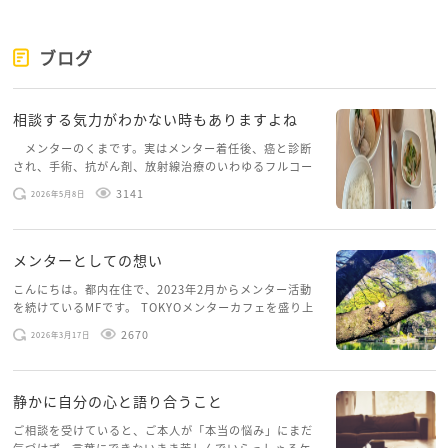
ブログ
相談する気力がわかない時もありますよね
メンターのくまです。実はメンター着任後、癌と診断
され、手術、抗がん剤、放射線治療のいわゆるフルコー
スを体験していて、しばらくメンターカフェに来られて
3141
2026年5月8日
いませんでした。体力だけでなく、気力も落ちパソコン
を開くこともできない […]
メンターとしての想い
こんにちは。都内在住で、2023年2月からメンター活動
を続けているMFです。 TOKYOメンターカフェを盛り上
げたいという想いから、勇気を出して初めてブログを投
2670
2026年3月17日
稿してみようと思います。少し自分のことを書いてみま
す。 心に […]
静かに自分の心と語り合うこと
ご相談を受けていると、ご本人が「本当の悩み」にまだ