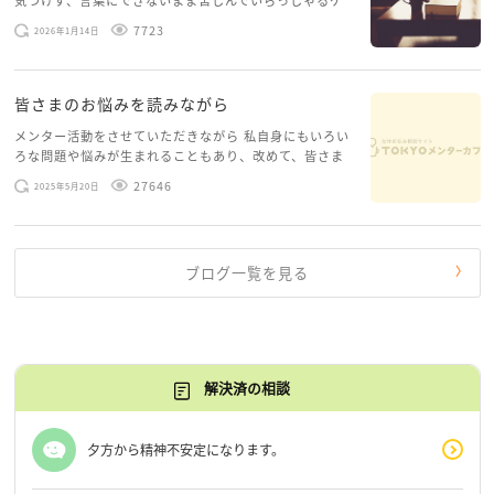
気づけず、言葉にできないまま苦しんでいらっしゃるケ
ースがありますお悩みというのは、心の深いところ（深
7723
2026年1月14日
層心理）に触れることで、まったく違う角度から解決の
糸口が見えてくること […]
皆さまのお悩みを読みながら
メンター活動をさせていただきながら 私自身にもいろい
ろな問題や悩みが生まれることもあり、改めて、皆さま
のお悩みを読みながら 「みんな、もがいてる。わたし
27646
2025年5月20日
だけじゃないんだな」と、逆に励まされるような日々で
す。 もう、わたし […]
ブログ一覧を見る
解決済の相談
夕方から精神不安定になります。