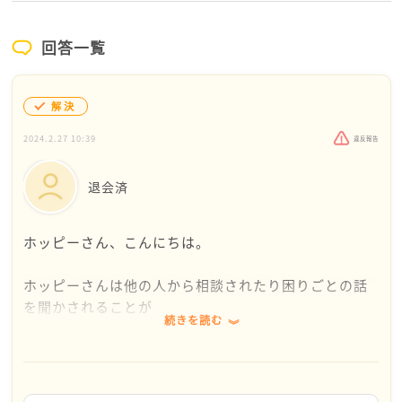
回答一覧
解決
2024.2.27 10:39
違反報告
退会済
ホッピーさん、こんにちは。
ホッピーさんは他の人から相談されたり困りごとの話
を聞かされることが
続きを読む
多いということで、聞き上手な方なのかな、と思いま
した。
それなのに、ホッピーさんから相談しようとすると相
手にしてもらえない