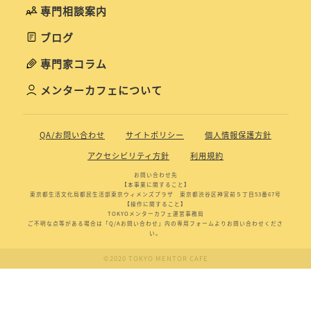
専門相談案内
ブログ
専門家コラム
メンターカフェについて
QA/お問い合わせ
サイトポリシー
個人情報保護方針
アクセシビリティ方針
利用規約
お問い合わせ先
【本事業に関すること】
東京都生活文化局都民生活部東京ウィメンズプラザ 東京都渋谷区神宮前５丁目53番67号
【操作に関すること】
TOKYOメンターカフェ運営事務局
ご不明な点等がある場合は「Q/Aお問い合わせ」内の専用フォームよりお問い合わせくださ
い。
©2020 TOKYO MENTOR CAFE