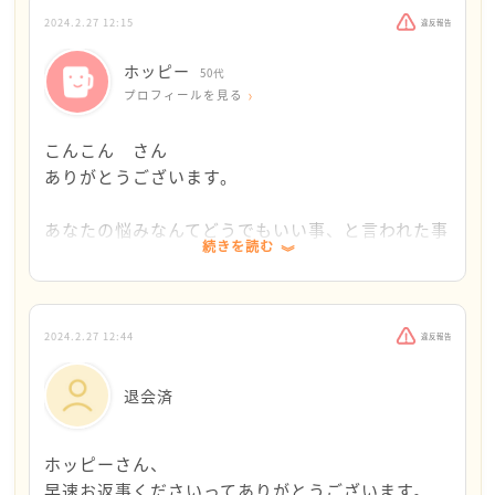
ということは、お相手がホッピーさんに対して失礼な
2024.2.27 12:15
違反報告
気がします。
ホッピー
50代
軽くあしらわれたり、煙たがられる、というのはどの
プロフィールを見る
ような状態でしょうか。
話を途中で遮られたり、ホッピーさんのお悩みを軽く
こんこん さん
扱われてしまう
ありがとうございます。
ということでしょうか。
いずれにしろ、ホッピーさんが大事に思っていたり、
あなたの悩みなんてどうでもいい事、と言われた事
続きを読む
気に掛けていることを
があります。悩みというか、選択肢を迷っていて、
軽くあしらわれてしまうと、怖くなってしまっても当然
意見を聞きたいと思って相談してら、そんなのどっ
なのかなと思いました。
ちでもいい、と。
2024.2.27 12:44
違反報告
そんな中、相談機関に行かれたり、ここにお悩みを投
名前ですが、名です
稿してくださったり
もう長年位使っている通称呼称名(いわゆるニック
退会済
頑張っていらしゃっているのですね。
ネーム)があり、住民票上のふりがなも現在はそち
ホッピーさんは、口頭で説明するのと、文章を書いて
らになっています
ホッピーさん、
説明するのと
漢字がそうは読めないので、漢字名を変更しようか
早速お返事くださいってありがとうございます。
どちらの方が得意とかはありますか？