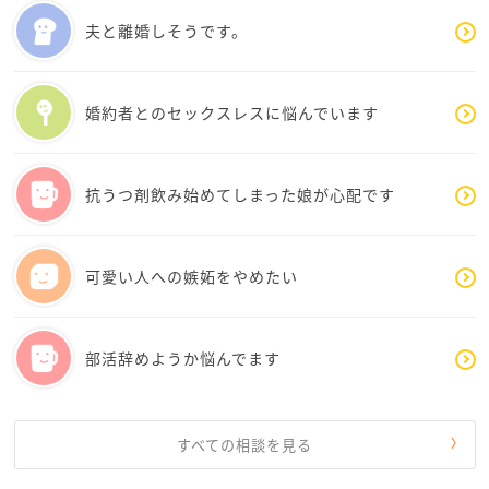
離婚がどれだけ具体的か分かりませんが、
離婚したら旧姓に戻すつもりがあって、今のままの
夫と離婚しそうです。
姓でいることはない
という理解でよろしいでしょうか。
婚約者とのセックスレスに悩んでいます
婚氏＋名
婚氏＋通称呼称名
旧姓＋名
抗うつ剤飲み始めてしまった娘が心配です
旧姓＋通称呼称名
4通りもあるのですね。
可愛い人への嫉妬をやめたい
選択肢が多いと悩んでしまいますよね。
部活辞めようか悩んでます
すべての相談を見る