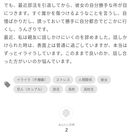
でも、最近部活を引退してから、彼女の自分勝手な所が目
につきます。すぐ誰かを傷つけるようなことを言うし、自
慢ばかりだし、誘っておいて勝手に自分都合でどこかに行
くし、うんざりです。
最近、私は親友に話しかけにいくのを辞めました。話しか
けられた時は、表面上は普通に過ごしていますが、本当は
ずっとイライラしています。このままで良いのか、話し合
った方がいいのか悩んでいます。
イライラ（不機嫌）
ストレス
人間関係
彼女
local_offer
恋人（カップル）
部活
高校
高校生
あなたに共感
2