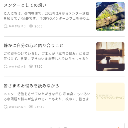
メンターとしての想い
こんにちは。都内在住で、2023年2月からメンター活動
を続けているMFです。 TOKYOメンターカフェを盛り上
げたいという想いから、勇気を出して初めてブログを投
2665
2026年3月17日
稿してみようと思います。少し自分のことを書いてみま
す。 心に […]
静かに自分の心と語り合うこと
ご相談を受けていると、ご本人が「本当の悩み」にまだ
気づけず、言葉にできないまま苦しんでいらっしゃるケ
ースがありますお悩みというのは、心の深いところ（深
7720
2026年1月14日
層心理）に触れることで、まったく違う角度から解決の
糸口が見えてくること […]
皆さまのお悩みを読みながら
メンター活動をさせていただきながら 私自身にもいろい
ろな問題や悩みが生まれることもあり、改めて、皆さま
のお悩みを読みながら 「みんな、もがいてる。わたし
27642
2025年5月20日
だけじゃないんだな」と、逆に励まされるような日々で
す。 もう、わたし […]