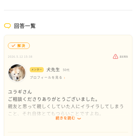
回答一覧
解決
2026.5.12 15:38
違反報告
犬先生
メンター
50代
プロフィールを見る
ユラギさん
ご相談くださりありがとうございました。
親友と思って親しくしていた人にイライラしてしまう
こと、それ自体とてもつらいことですよね。
続きを読む
しかも、ユラギさんがお友達の部活の悩みを救ってあ
げたのに。なんだか、やりきれないお気持ちになると
思います。