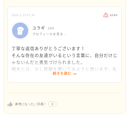
今のような気持ちが続くことは、ユラギさんにとっ
て、そしてお友達にとっても良くないかな、、と思い
2026.5.13 07:30
違反報告
ます。
ユラギさんご自身は、このまま、または話し合うとい
ユラギ
10代
う選択肢をお持ちですね。話し合うことは前向きで良
プロフィールを見る
い考え方ですね。ありだと思います。ただ、相手の気
持ちあってのことですので、ユラギさんが思うような
丁寧な返信ありがとうございます！
反応になるかどうかはわからないと思います。またエ
そんな存在の友達がいるという言葉に、自分だけじ
ネルギーも使いますね。
ゃないんだと勇気づけられました。
もしくは、しばらく距離を置くという選択肢はいかが
親友とは、少し距離を置いてみようと思います。私
続きを読む
ですか？ 誘いは断る(やんわりと)。会ったら挨拶はす
も忙しくてイライラしてしまっている所があるし、
る。一緒にいる時間を短くする。お友達に接しない時
このまま仲良くしていると彼女のことを必要以上に
間を増やすことで、お気持ちが少しはラクになるので
傷つけそうです。犬先生さんの返信を読んで、自分
は？と思いますがいかがでしょう？
の気持ちを大切にしても良いかなと思えました。
この期間に新しいお友達と交流をしてみたり、ご自身
まだ少し罪悪感が湧きますが、頑張りたいと思いま
3
参考になった／共感！
の大切な時間にしてみる(音楽や動画を楽しんだり)
す。
私は50代ですが、そんな存在の友達は残念ながらいま
す笑 距離をおけば、しばらくしてお互いの気持ちも